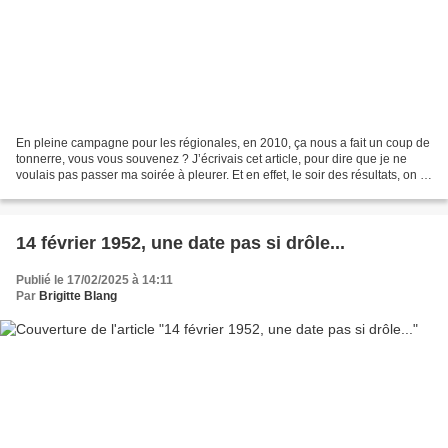
En pleine campagne pour les régionales, en 2010, ça nous a fait un coup de
tonnerre, vous vous souvenez ? J’écrivais cet article, pour dire que je ne
voulais pas passer ma soirée à pleurer. Et en effet, le soir des résultats, on a
passé la soirée à chanter...
14 février 1952, une date pas si drôle...
Publié le 17/02/2025 à 14:11
Par
Brigitte Blang