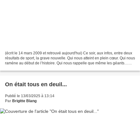
(écrit le 14 mars 2009 et retrouvé aujourd'hui) Ce soir, aux infos, entre deux
résultats de sport, la grave nouvelle. Qui nous atteint en plein cœur. Qui nous
ramène au début de l’histoire. Qui nous rappelle que même les géants…
Bashung, parti, envolé,...
On était tous en deuil...
Publié le 13/03/2025 à 13:14
Par
Brigitte Blang