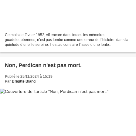
Ce mois de février 1952, vif encore dans toutes les mémoires
guadeloupéennes, n’est pas tombé comme une erreur de l’histoire, dans la
quiétude d’une île sereine. Il est au contraire l’issue d’une lente
décomposition politique amplifiée par un conflit...
Non, Perdican n'est pas mort.
Publié le 25/11/2024 à 15:19
Par
Brigitte Blang