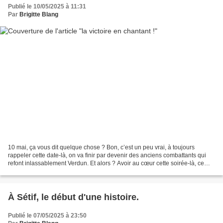
Publié le 10/05/2025 à 11:31
Par
Brigitte Blang
10 mai, ça vous dit quelque chose ? Bon, c’est un peu vrai, à toujours
rappeler cette date-là, on va finir par devenir des anciens combattants qui
refont inlassablement Verdun. Et alors ? Avoir au cœur cette soirée-là, ce
moment de bonheur intense, où...
À Sétif, le début d'une histoire.
Publié le 07/05/2025 à 23:50