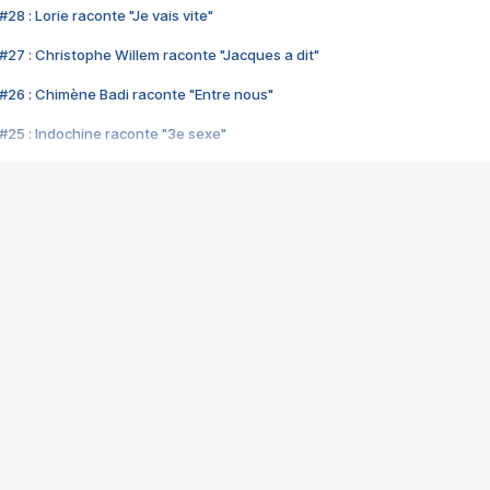
28 : Lorie raconte "Je vais vite"
#27 : Christophe Willem raconte "Jacques a dit"
#26 : Chimène Badi raconte "Entre nous"
#25 : Indochine raconte "3e sexe"
#24 : Zaho raconte "C'est chelou"
#23 : Patrick Bruel raconte "Au café des délices"
#22 : Kyo raconte "Le chemin"
#21 : Nolwenn Leroy raconte "Cassé"
#20 : Patrick Hernandez raconte "Born to be alive"
#19 : Lorie raconte "Près de moi"
#18 : Michael Jones raconte "A nos actes manqués" (avec Jean-Jacque
#17 : Khaled raconte "Aïcha"
#16 : Corneille raconte "Parce qu'on vient de loin"