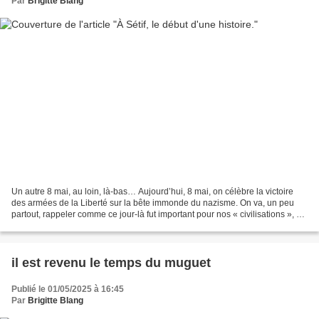
Par
Brigitte Blang
Un autre 8 mai, au loin, là-bas… Aujourd’hui, 8 mai, on célèbre la victoire
des armées de la Liberté sur la bête immonde du nazisme. On va, un peu
partout, rappeler comme ce jour-là fut important pour nos « civilisations », et
il faut le dire, on est...
il est revenu le temps du muguet
Publié le 01/05/2025 à 16:45
Par
Brigitte Blang