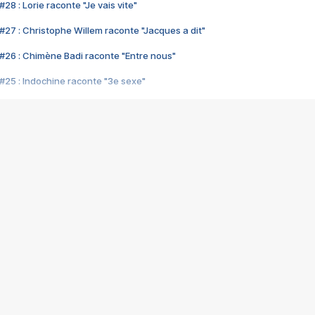
28 : Lorie raconte "Je vais vite"
#27 : Christophe Willem raconte "Jacques a dit"
#26 : Chimène Badi raconte "Entre nous"
#25 : Indochine raconte "3e sexe"
#24 : Zaho raconte "C'est chelou"
#23 : Patrick Bruel raconte "Au café des délices"
#22 : Kyo raconte "Le chemin"
#21 : Nolwenn Leroy raconte "Cassé"
#20 : Patrick Hernandez raconte "Born to be alive"
#19 : Lorie raconte "Près de moi"
#18 : Michael Jones raconte "A nos actes manqués" (avec Jean-Jacque
#17 : Khaled raconte "Aïcha"
#16 : Corneille raconte "Parce qu'on vient de loin"