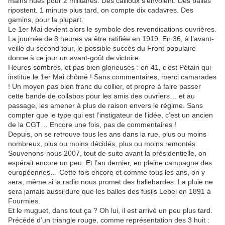
mains nues pour 2 militaires. Des cailloux s’envolent. Des balles
ripostent. 1 minute plus tard, on compte dix cadavres. Des
gamins, pour la plupart.
Le 1er Mai devient alors le symbole des revendications ouvrières.
La journée de 8 heures va être ratifiée en 1919. En 36, à l’avant-
veille du second tour, le possible succès du Front populaire
donne à ce jour un avant-goût de victoire.
Heures sombres, et pas bien glorieuses : en 41, c’est Pétain qui
institue le 1er Mai chômé ! Sans commentaires, merci camarades
! Un moyen pas bien franc du collier, et propre à faire passer
cette bande de collabos pour les amis des ouvriers… et au
passage, les amener à plus de raison envers le régime. Sans
compter que le type qui est l’instigateur de l’idée, c’est un ancien
de la CGT… Encore une fois, pas de commentaires !
Depuis, on se retrouve tous les ans dans la rue, plus ou moins
nombreux, plus ou moins décidés, plus ou moins remontés.
Souvenons-nous 2007, tout de suite avant la présidentielle, on
espérait encore un peu. Et l’an dernier, en pleine campagne des
européennes… Cette fois encore et comme tous les ans, on y
sera, même si la radio nous promet des hallebardes. La pluie ne
sera jamais aussi dure que les balles des fusils Lebel en 1891 à
Fourmies.
Et le muguet, dans tout ça ? Oh lui, il est arrivé un peu plus tard.
Précédé d’un triangle rouge, comme représentation des 3 huit :