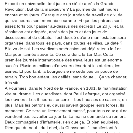
Exposition universelle, tout juste un siècle après la Grande
Révolution. But de la manœuvre ? La journée de huit heures,
encore et toujours. C’est que des journées de travail de dix, de
quinze heures sont monnaie courante. Et que les patrons sont
assez forts pour passer au-dessus des décrets ! Le 20 juillet, la
résolution est adoptée, après des jours et des jours de
discussions et de débats. Il est décidé qu’une manifestation sera
organisée, dans tous les pays, dans toutes les villes. La date ?
Elle va de soi. Les syndicats américains ont déjà retenu le 1er
Mai pour l’année suivante. Ce sera donc le 1er Mai. Cette
première journée internationale des travailleurs est un énorme
succès. Plusieurs millions d’ouvriers désertent les ateliers, les
usines. Et pourtant, la bourgeoisie ne cède pas un pouce de
terrain. Trop bon enfant, les défilés, sans doute… Ça va changer,
très vite.
À Fourmies, dans le Nord de la France, en 1891, la manifestation
vire au drame. Les guesdistes, dont Paul Lafargue, ont organisé
les ouvriers. Les 8 heures, encore… Les hausses de salaires, en
plus. Mais les patrons eux aussi savent grouper leurs forces. Ils
menacent. Ce sera un licenciement massif, pour tous ceux qui ne
viendront pas travailler ce jour-là. La mairie demande du renfort.
Deux compagnies d’infanterie, rien que ça. Et bien équipées.
Rien que du neuf : du Lebel, du Chassepot. 1 manifestant à