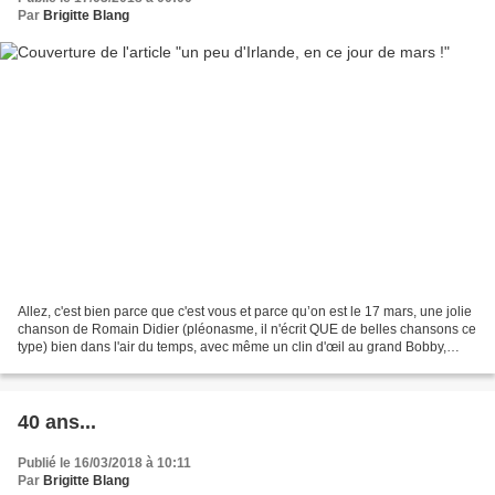
Par
Brigitte Blang
Allez, c'est bien parce que c'est vous et parce qu’on est le 17 mars, une jolie
chanson de Romain Didier (pléonasme, il n'écrit QUE de belles chansons ce
type) bien dans l'air du temps, avec même un clin d'œil au grand Bobby,
assassiné par la bande à...
40 ans...
Publié le 16/03/2018 à 10:11
Par
Brigitte Blang