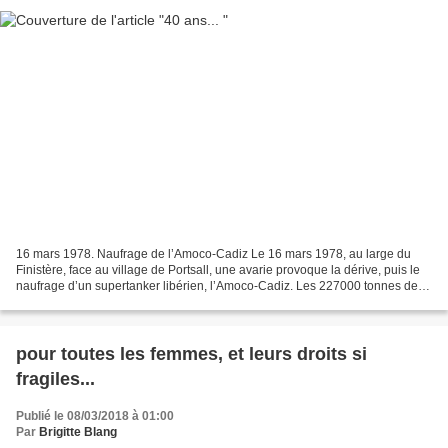
16 mars 1978. Naufrage de l’Amoco-Cadiz Le 16 mars 1978, au large du
Finistère, face au village de Portsall, une avarie provoque la dérive, puis le
naufrage d’un supertanker libérien, l’Amoco-Cadiz. Les 227000 tonnes de
pétrole brut de ses cuves vont...
pour toutes les femmes, et leurs droits si
fragiles...
Publié le 08/03/2018 à 01:00
Par
Brigitte Blang