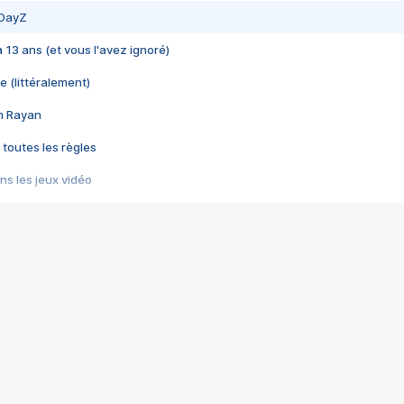
 DayZ
 a 13 ans (et vous l'avez ignoré)
e (littéralement)
im Rayan
 toutes les règles
s les jeux vidéo
us choquant de Rockstar ? - Le scandale BULLY
e plus moche de Steam
du RÊVE tourne au CAUCHEMAR
pendant 8 heures
it… à tort
umiliés par un jeu vidéo