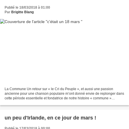
Publié le 18/03/2018 à 01:00
Par
Brigitte Blang
La Commune Un retour sur « le Cri du Peuple », et aussi une passion
ancienne pour une chanson populaire m’ont donné envie de replonger dans
cette période essentielle et fondatrice de notre histoire « commune »
justement. Est-ce parce qu’elle est si souvent...
un peu d'Irlande, en ce jour de mars !
Publié le 17/03/2018 à 00:00