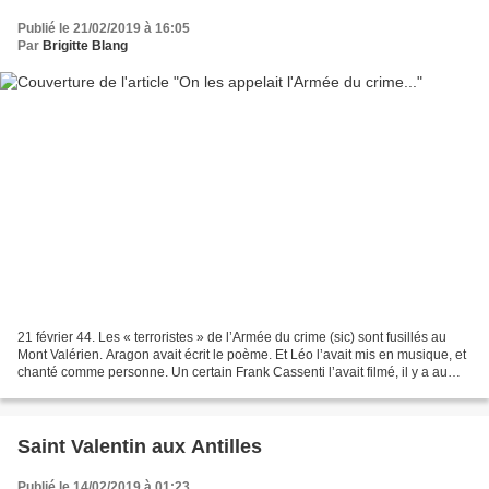
Publié le 21/02/2019 à 16:05
Par
Brigitte Blang
21 février 44. Les « terroristes » de l’Armée du crime (sic) sont fusillés au
Mont Valérien. Aragon avait écrit le poème. Et Léo l’avait mis en musique, et
chanté comme personne. Un certain Frank Cassenti l’avait filmé, il y a au
moins trente ans. Là,...
Saint Valentin aux Antilles
Publié le 14/02/2019 à 01:23