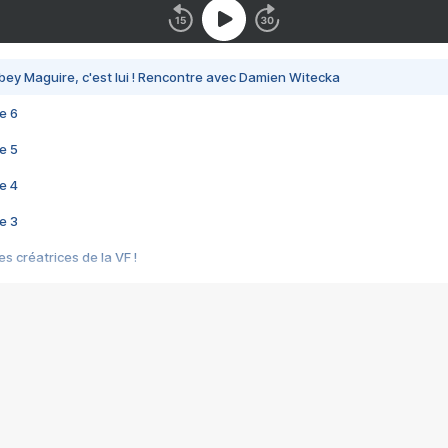
bey Maguire, c'est lui ! Rencontre avec Damien Witecka
e 6
e 5
e 4
e 3
s créatrices de la VF !
e 2
e 1
e Mektoub My Love arrive enfin ! Rencontre avec Shaïn Boumedine et Sal
i : après Toni en famille
elle réalise le bouleversant Dites lui que je l'aime