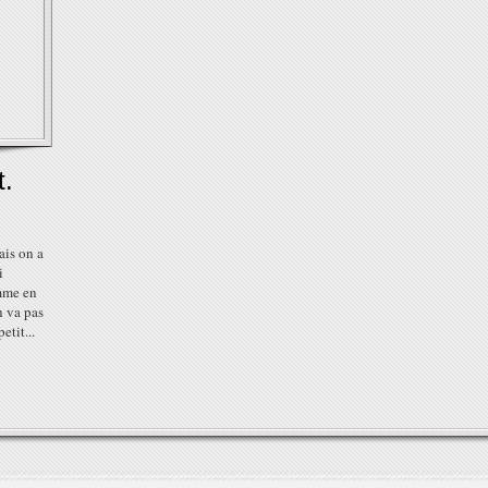
t.
ais on a
i
omme en
on va pas
etit...