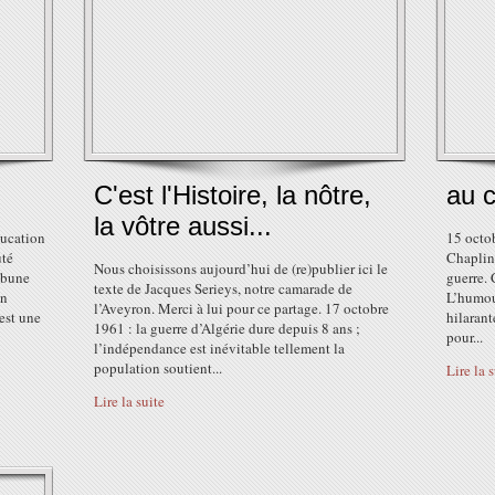
C'est l'Histoire, la nôtre,
au c
la vôtre aussi...
ducation
15 octob
uté
Chaplin 
Nous choisissons aujourd’hui de (re)publier ici le
ribune
guerre. 
texte de Jacques Serieys, notre camarade de
un
L’humour
l’Aveyron. Merci à lui pour ce partage. 17 octobre
est une
hilarant
1961 : la guerre d’Algérie dure depuis 8 ans ;
pour...
l’indépendance est inévitable tellement la
population soutient...
Lire la 
Lire la suite