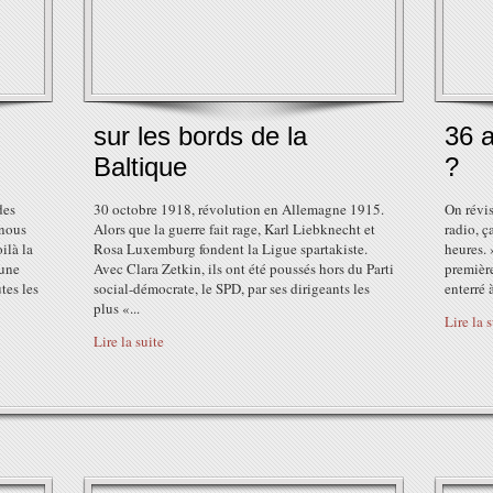
sur les bords de la
36 a
Baltique
?
des
30 octobre 1918, révolution en Allemagne 1915.
On révis
 nous
Alors que la guerre fait rage, Karl Liebknecht et
radio, ç
ilà la
Rosa Luxemburg fondent la Ligue spartakiste.
heures. 
 une
Avec Clara Zetkin, ils ont été poussés hors du Parti
première
tes les
social-démocrate, le SPD, par ses dirigeants les
enterré 
plus «...
Lire la 
Lire la suite