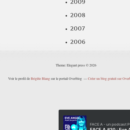
2009
2008
2007
2006
Theme: Elegant press © 2026
Voir le profil de
Brigitte Blang
sur le portail Overblog
Créer un blog gratuit sur Over
FACE A - un podcast 
FACE A #30 : Eve A