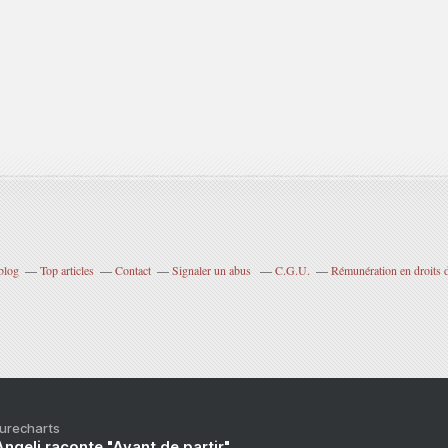
blog
Top articles
Contact
Signaler un abus
C.G.U.
Rémunération en droits d
Purecharts
ngeli raconte "Avant de partir"