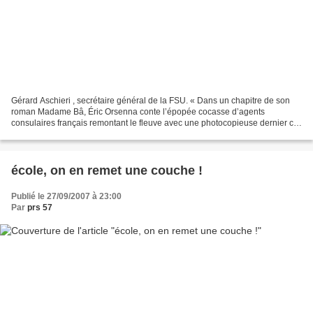
Gérard Aschieri , secrétaire général de la FSU. « Dans un chapitre de son
roman Madame Bâ, Éric Orsenna conte l’épopée cocasse d’agents
consulaires français remontant le fleuve avec une photocopieuse dernier cri
pour aller au fin fond du Mali copier des...
école, on en remet une couche !
Publié le 27/09/2007 à 23:00
Par
prs 57