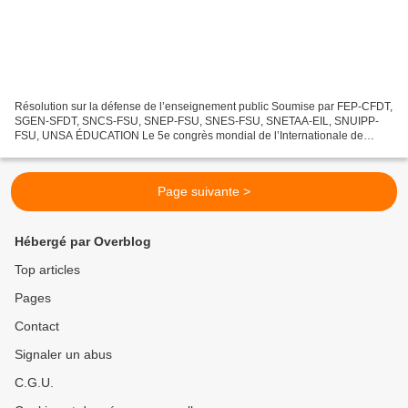
Résolution sur la défense de l’enseignement public Soumise par FEP-CFDT,
SGEN-SFDT, SNCS-FSU, SNEP-FSU, SNES-FSU, SNETAA-EIL, SNUIPP-
FSU, UNSA ÉDUCATION Le 5e congrès mondial de l’Internationale de
l’Éducation, réuni à Berlin du 22 au 26 juillet 2007,...
Page suivante >
Hébergé par Overblog
Top articles
Pages
Contact
Signaler un abus
C.G.U.