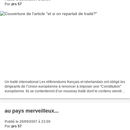
Par
prs 57
Un traité international Les référendums français et néerlandais ont obligé les
dirigeants de l’Union européenne à renoncer à imposer une "Constitution"
européenne. Ils se contenteront d’un nouveau traité dont le contenu viendra
s’ajouter à celui des traités...
au pays merveilleux...
Publié le 28/09/2007 à 23:00
Par
prs 57