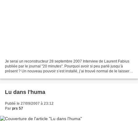
Je serai un reconstructeur 28 septembre 2007 Interview de Laurent Fabius
publiée par le journal "20 minutes". Pourquoi avoir si peu parlé jusqu’à
présent ? Un nouveau pouvoir s’est installé, j’ai trouvé normal de le laisser
faire ses armes. Et puis, après...
Lu dans l'huma
Publié le 27/09/2007 à 23:12
Par
prs 57