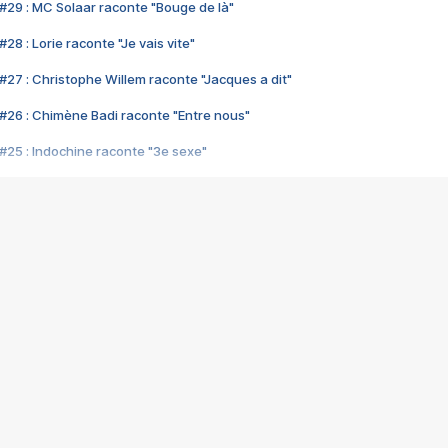
#29 : MC Solaar raconte "Bouge de là"
28 : Lorie raconte "Je vais vite"
#27 : Christophe Willem raconte "Jacques a dit"
#26 : Chimène Badi raconte "Entre nous"
#25 : Indochine raconte "3e sexe"
#24 : Zaho raconte "C'est chelou"
#23 : Patrick Bruel raconte "Au café des délices"
#22 : Kyo raconte "Le chemin"
#21 : Nolwenn Leroy raconte "Cassé"
#20 : Patrick Hernandez raconte "Born to be alive"
#19 : Lorie raconte "Près de moi"
#18 : Michael Jones raconte "A nos actes manqués" (avec Jean-Jacque
#17 : Khaled raconte "Aïcha"