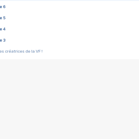
e 6
e 5
e 4
e 3
s créatrices de la VF !
e 2
e 1
e Mektoub My Love arrive enfin ! Rencontre avec Shaïn Boumedine et Sal
i : après Toni en famille
elle réalise le bouleversant Dites lui que je l'aime
ais ! Rencontre autour de Vie privée de Rebecca Zlotowski
 de Marguerite, Grave... Rencontre avec Ella Rumpf