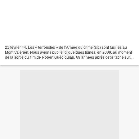
21 février 44. Les « terroristes » de l’Armée du crime (sic) sont fusillés au
Mont Valérien. Nous avions publié ici quelques lignes, en 2009, au moment
de la sortie du film de Robert Guédiguian. 69 années après cette tache sur
notre histoire, et en forme...