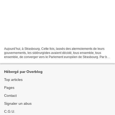
Aujourd’hui, à Strasbourg. Cette fois, lassés des atermoiements de leurs
gouvernements, les sidérurgistes avaient décidé, tous ensemble, tous
ensemble, de converger vers le Parlement européen de Strasbourg. Par bus
entiers, venant du Luxembourg, de Liège,...
Hébergé par Overblog
Top articles
Pages
Contact
Signaler un abus
C.G.U.