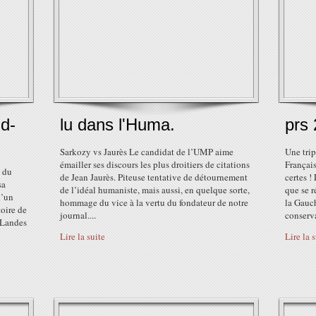
d-
lu dans l'Huma.
prs 
Sarkozy vs Jaurès Le candidat de l’UMP aime
Une trip
émailler ses discours les plus droitiers de citations
Français
e du
de Jean Jaurès. Piteuse tentative de détournement
certes !
sa
de l’idéal humaniste, mais aussi, en quelque sorte,
que se r
d’un
hommage du vice à la vertu du fondateur de notre
la Gauch
toire de
journal....
conserva
 Landes
Lire la suite
Lire la 