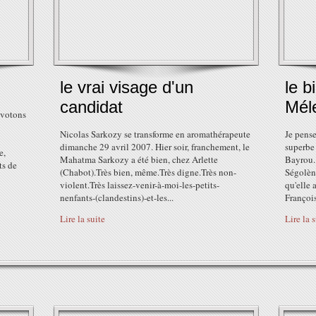
le vrai visage d'un
le b
candidat
Mél
, votons
Nicolas Sarkozy se transforme en aromathérapeute
Je pens
dimanche 29 avril 2007. Hier soir, franchement, le
superbe 
e,
Mahatma Sarkozy a été bien, chez Arlette
Bayrou. 
ts de
(Chabot).Très bien, même.Très digne.Très non-
Ségolène
violent.Très laissez-venir-à-moi-les-petits-
qu'elle 
nenfants-(clandestins)-et-les...
François
Lire la suite
Lire la 