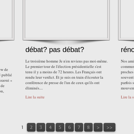
débat? pas débat?
réno
Le troisième homme Je n'en reviens pas moi-même.
Nos ami
Le premier tour de l'élection présidentielle s'est
communi
iew de
tenu il y a moins de 72 heures. Les Français ont
proches
 publié
rendu leur verdict. Et je suis en train d'écouter la
souvent 
ssaoui «
conférence de presse de l'un de ceux qu'ils ont
parfois 
 de
éliminés....
mouvemen
on,
Lire la suite
Lire la 
1
2
3
4
5
6
7
8
>
>>