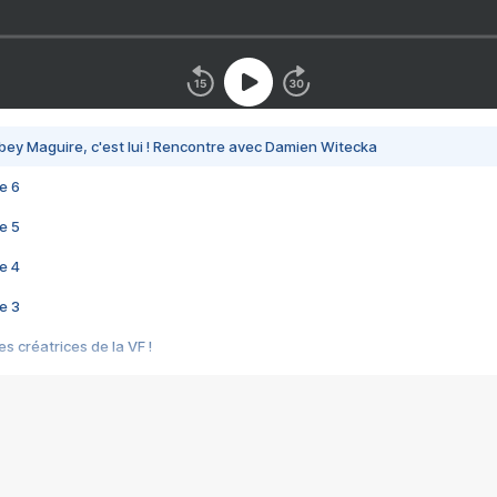
bey Maguire, c'est lui ! Rencontre avec Damien Witecka
e 6
e 5
e 4
e 3
s créatrices de la VF !
e 2
e 1
e Mektoub My Love arrive enfin ! Rencontre avec Shaïn Boumedine et Sal