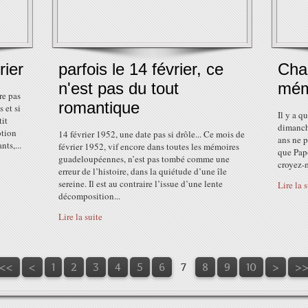
rier
parfois le 14 février, ce
Cha
n'est pas du tout
mém
re pas
romantique
s et si
Il y a q
tit
dimanch
otion
14 février 1952, une date pas si drôle... Ce mois de
ans ne p
nts,...
février 1952, vif encore dans toutes les mémoires
que Papo
guadeloupéennes, n’est pas tombé comme une
croyez-m
erreur de l’histoire, dans la quiétude d’une île
sereine. Il est au contraire l’issue d’une lente
Lire la 
décomposition...
Lire la suite
20
30
40
50
60
70
80
90
100
200
300
<<
<
1
2
3
4
5
6
7
8
9
10
>
>