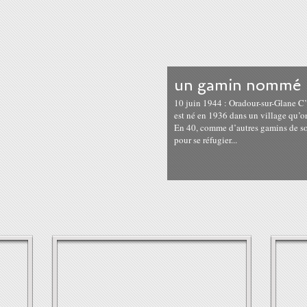
un gamin nommé 
10 juin 1944 : Oradour-sur-Glane C’e
est né en 1936 dans un village qu’o
En 40, comme d’autres gamins de son 
pour se réfugier...