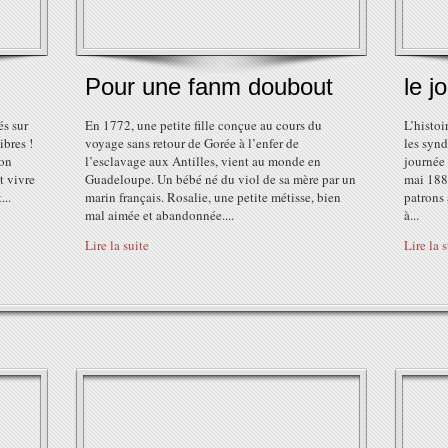
Pour une fanm doubout
le j
és sur
En 1772, une petite fille conçue au cours du
L’histo
ibres !
voyage sans retour de Gorée à l’enfer de
les synd
'on
l’esclavage aux Antilles, vient au monde en
journée 
t vivre
Guadeloupe. Un bébé né du viol de sa mère par un
mai 1886
...
marin français. Rosalie, une petite métisse, bien
patrons 
mal aimée et abandonnée....
à...
Lire la suite
Lire la 