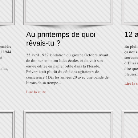
Au printemps de quoi
12 a
rêvais-tu ?
remière
En plei
il 1944
ça nous 
25 avril 1932 fondation du groupe Octobre Avant
et
souvenez
de donner son nom à des écoles, et de voir son
s
d’Élisa 
œuvre éditée en papier bible dans la Pléiade,
ales,
dire que
Prévert était plutôt du côté des agitateurs de
pleurer..
conscience ! Dès les années 20 avec une bande de
lurons de sa trempe...
Lire la 
Lire la suite