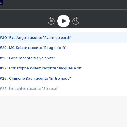
#30 : Eve Angeli raconte "Avant de partir"
#29 : MC Solaar raconte "Bouge de là"
28 : Lorie raconte "Je vais vite"
#27 : Christophe Willem raconte "Jacques a dit"
#26 : Chimène Badi raconte "Entre nous"
#25 : Indochine raconte "3e sexe"
#24 : Zaho raconte "C'est chelou"
#23 : Patrick Bruel raconte "Au café des délices"
#22 : Kyo raconte "Le chemin"