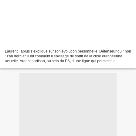
Laurent Fabius s’explique sur son évolution personnelle. Défenseur du " non
" l’an dernier, il dit comment il envisage de sortir de la crise européenne
actuelle. Ardent partisan, au sein du PS, d’une ligne qui permette le
rassemblement à gauche, il jauge...