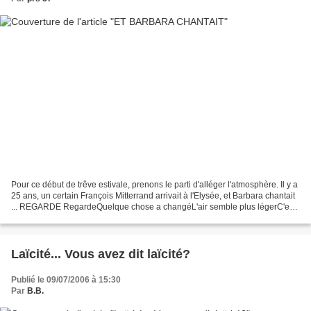
Pour ce début de trêve estivale, prenons le parti d'alléger l'atmosphère. Il y a
25 ans, un certain François Mitterrand arrivait à l'Elysée, et Barbara chantait
... REGARDE RegardeQuelque chose a changéL'air semble plus légerC'est
indéfinissable RegardeSous...
Laïcité... Vous avez dit laïcité?
Publié le 09/07/2006 à 15:30
Par
B.B.