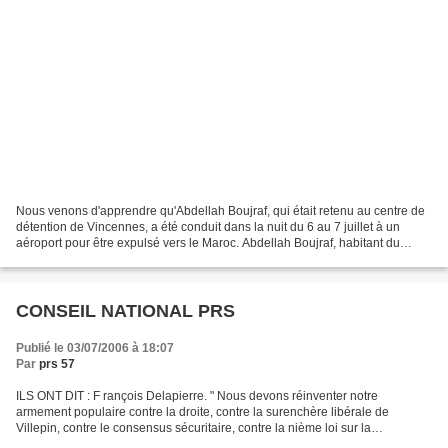
Nous venons d'apprendre qu'Abdellah Boujraf, qui était retenu au centre de
détention de Vincennes, a été conduit dans la nuit du 6 au 7 juillet à un
aéroport pour être expulsé vers le Maroc. Abdellah Boujraf, habitant du
20ème, est arrivé légalement en...
CONSEIL NATIONAL PRS
Publié le 03/07/2006 à 18:07
Par
prs 57
ILS ONT DIT : F rançois Delapierre. " Nous devons réinventer notre
armement populaire contre la droite, contre la surenchère libérale de
Villepin, contre le consensus sécuritaire, contre la nième loi sur la
délinquance. Le rendez-vous à ne pas manquer...