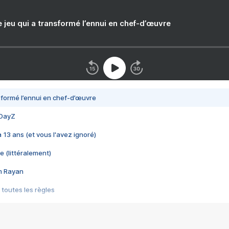
e jeu qui a transformé l’ennui en chef-d’œuvre
nsformé l’ennui en chef-d’œuvre
 DayZ
 a 13 ans (et vous l'avez ignoré)
e (littéralement)
im Rayan
 toutes les règles
s les jeux vidéo
us choquant de Rockstar ? - Le scandale BULLY