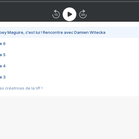
bey Maguire, c'est lui ! Rencontre avec Damien Witecka
e 6
e 5
e 4
e 3
s créatrices de la VF !
e 2
e 1
e Mektoub My Love arrive enfin ! Rencontre avec Shaïn Boumedine et Sal
i : après Toni en famille