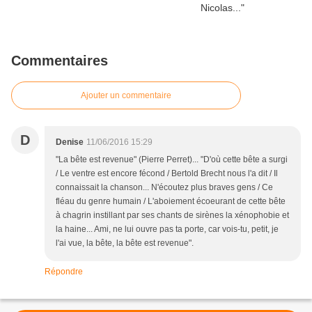
Commentaires
Ajouter un commentaire
D
Denise
11/06/2016 15:29
"La bête est revenue" (Pierre Perret)... "D'où cette bête a surgi
/ Le ventre est encore fécond / Bertold Brecht nous l'a dit / Il
connaissait la chanson... N'écoutez plus braves gens / Ce
fléau du genre humain / L'aboiement écoeurant de cette bête
à chagrin instillant par ses chants de sirènes la xénophobie et
la haine... Ami, ne lui ouvre pas ta porte, car vois-tu, petit, je
l'ai vue, la bête, la bête est revenue".
Répondre