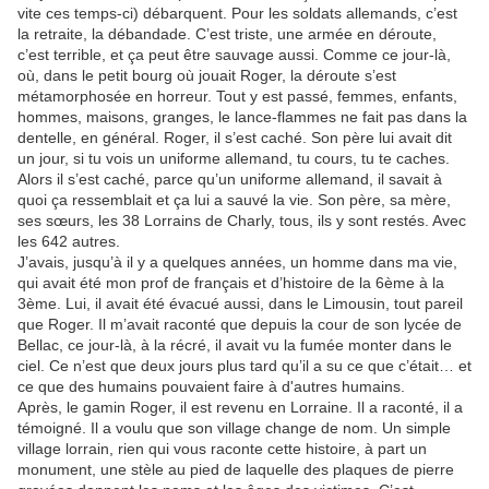
vite ces temps-ci) débarquent. Pour les soldats allemands, c’est
la retraite, la débandade. C’est triste, une armée en déroute,
c’est terrible, et ça peut être sauvage aussi. Comme ce jour-là,
où, dans le petit bourg où jouait Roger, la déroute s’est
métamorphosée en horreur. Tout y est passé, femmes, enfants,
hommes, maisons, granges, le lance-flammes ne fait pas dans la
dentelle, en général. Roger, il s’est caché. Son père lui avait dit
un jour, si tu vois un uniforme allemand, tu cours, tu te caches.
Alors il s’est caché, parce qu’un uniforme allemand, il savait à
quoi ça ressemblait et ça lui a sauvé la vie. Son père, sa mère,
ses sœurs, les 38 Lorrains de Charly, tous, ils y sont restés. Avec
les 642 autres.
J’avais, jusqu’à il y a quelques années, un homme dans ma vie,
qui avait été mon prof de français et d’histoire de la 6ème à la
3ème. Lui, il avait été évacué aussi, dans le Limousin, tout pareil
que Roger. Il m’avait raconté que depuis la cour de son lycée de
Bellac, ce jour-là, à la récré, il avait vu la fumée monter dans le
ciel. Ce n’est que deux jours plus tard qu’il a su ce que c’était… et
ce que des humains pouvaient faire à d'autres humains.
Après, le gamin Roger, il est revenu en Lorraine. Il a raconté, il a
témoigné. Il a voulu que son village change de nom. Un simple
village lorrain, rien qui vous raconte cette histoire, à part un
monument, une stèle au pied de laquelle des plaques de pierre