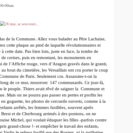
, 00:00am
glas de la Commune. Allez vous balader au Père Lachaise,
ez cette plaque au pied de laquelle révolutionnaires et
à cette date. Pas bien loin, juste en face, la tombe de
e de cerises, puis en remontant, les monuments en
i de l’Affiche rouge, vers d’Aragon gravés dans le granit,
, au bout du cimetière, les Versaillais ont cru porter le coup
Commune de Paris
. Seulement cru. Assassine-t-on la
, le long de ce mur, mourront 147 communards. Ce jour-là,
cu le peuple. Thiers avait rêvé de saigner la Commune et
que. Mais on ne pourra pas passer en pertes et profits les
 en goguette, les photos de cercueils ouverts, comme à la
s enfants arrêtés, les femmes fusillées, souvent après
de Brest et de Cherbourg arrimés à des pontons, on ne
uise Michel, qui voulait éduquer les filles -parfois contre
ris grand-chose !- et empêcher le travail des enfants,
i Varlin le relieur fusillé rue des Rosiers, ni la guillotine