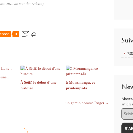
 mai 2010 au Mur des Fédérés)
epost
0
Sui
RS
une...
À Sétif, le début d'une
à Moramanga, ce
New
histoire.
printemps-là
Abonne
un gamin nommé Roger
article
Email