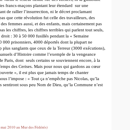
les francs-maçons plantant leur étendard sur une
nt de rallier l’insurrection, ni le décret proclamant
as que cette révolution fut celle des travailleurs, des
es, des femmes aussi, et des enfants, mais certainement pas
 les chiffres, les chiffres terribles qui parlent tout seuls,
 droit : 30 à 50 000 fusillés pendant la « Semaine
0 000 prisonniers, 4000 déportés dont la plupart ne
p plus sanglants que ceux de la Terreur (3000 exécutions),
 manuels d’Histoire comme l’exemple de la vengeance
e Paris, dont seuls certains se souviennent encore, à la
 Temps des Cerises. Mais pour nous qui gardons au cœur
 ouverte », il est plus que jamais temps de chanter
nous l’impose :
« Tout ça n’empêche pas Nicolas, qu’la
ls sentiront sous peu Nom de Dieu, qu’la Commune n’est