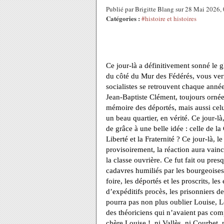
Publié par Brigitte Blang sur 28 Mai 2026
Catégories :
#histoire et histoires
Ce jour-là a définitivement sonné le 
du côté du Mur des Fédérés, vous verr
socialistes se retrouvent chaque année 
Jean-Baptiste Clément, toujours orné
mémoire des déportés, mais aussi celu
un beau quartier, en vérité. Ce jour-là
de grâce à une belle idée : celle de la
Liberté et la Fraternité ? Ce jour-là
provisoirement, la réaction aura vain
la classe ouvrière. Ce fut fait ou pres
cadavres humiliés par les bourgeoises
foire, les déportés et les proscrits, le
d’expéditifs procès, les prisonniers 
pourra pas non plus oublier Louise, Lo
des théoriciens qui n’avaient pas comp
chère Louise !, ni Vallès, ni Courbet, n