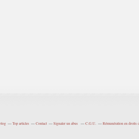
blog
Top articles
Contact
Signaler un abus
C.G.U.
Rémunération en droits d