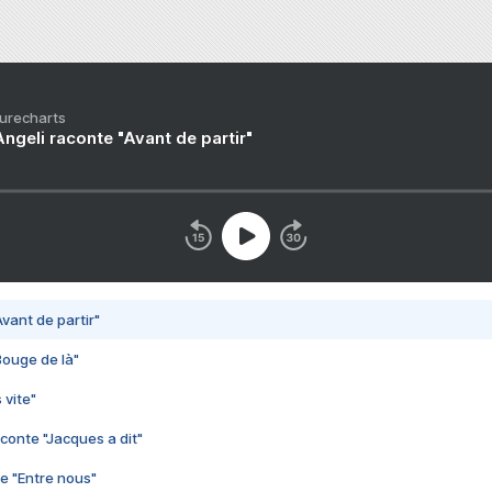
Purecharts
ngeli raconte "Avant de partir"
vant de partir"
Bouge de là"
 vite"
conte "Jacques a dit"
e "Entre nous"