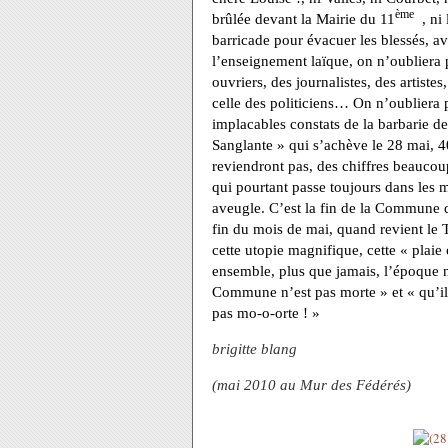
ème
brûlée devant la Mairie du 11
, ni 
barricade pour évacuer les blessés, ava
l’enseignement laïque, on n’oubliera p
ouvriers, des journalistes, des artist
celle des politiciens… On n’oubliera pas
implacables constats de la barbarie de
Sanglante » qui s’achève le 28 mai, 4
reviendront pas, des chiffres beaucou
qui pourtant passe toujours dans les
aveugle. C’est la fin de la Commune d
fin du mois de mai, quand revient le
cette utopie magnifique, cette « plaie
ensemble, plus que jamais, l’époque 
Commune n’est pas morte »
et
« qu’i
pas mo-o-orte ! »
brigitte blang
(mai 2010 au Mur des Fédérés)