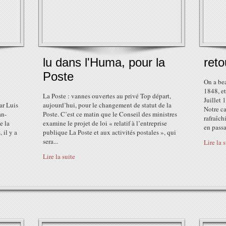
lu dans l'Huma, pour la
reto
Poste
On a bea
1848, et
La Poste : vannes ouvertes au privé Top départ,
Juillet
ar Luis
aujourd’hui, pour le changement de statut de la
Notre c
an-
Poste. C’est ce matin que le Conseil des ministres
rafraîch
e la
examine le projet de loi « relatif à l’entreprise
en passa
 il y a
publique La Poste et aux activités postales », qui
sera...
Lire la 
Lire la suite