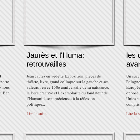
Jaurès et l'Huma:
les
retrouvailles
avan
t
Jean Jaurès en vedette Exposition, pièces de
Un succè
 notre
théâtre, livre, grand colloque sur la gauche et ses
Pologne 
) nous
valeurs : en ce 150e anniversaire de sa naissance,
Europée
e. Ben
la force créative et l’exemplarité du fondateur de
opposé s
l’Humanité sont précieuses à la réflexion
Unies su
politique...
compris 
Lire la suite
Lire la 