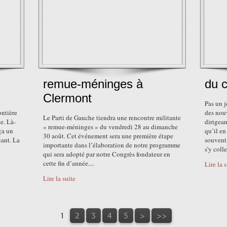
remue-méninges à
du 
Clermont
Pas un 
ontière
des nouv
Le Parti de Gauche tiendra une rencontre militante
e. Là-
dirigean
« remue-méninges » du vendredi 28 au dimanche
ça un
qu’il en
30 août. Cet événement sera une première étape
iant. La
souvent,
importante dans l’élaboration de notre programme
s’y colle.
qui sera adopté par notre Congrès fondateur en
cette fin d’année....
Lire la 
Lire la suite
1
2
3
4
5
>
>>