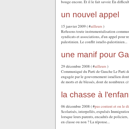
bouge encore. Et il le fait savoir. En difficult
un nouvel appel
15 janvier 2009 ( #
ailleurs
)
Refusons toute instrumentalisation communau
syndicats et associations, d'un appel pour r
palestinien. Le conflit israélo-palestinien...
une manif pour G
29 décembre 2008 ( #
ailleurs
)
Communiqué du Parti de Gauche Le Parti de
engagée par le gouvernement israélien dont 
de morts et de blessés, dont de nombreux civi
la chasse à l'enfan
06 décembre 2008 ( #
pas content et on le di
Scolarisés, interpellés, expulsés Immigratio
lorsque leurs parents, encadrés de policiers,
en classe ou non ? La réponse...