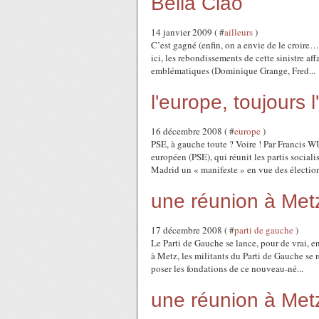
Bella Ciao
14 janvier 2009 ( #
ailleurs
)
C’est gagné (enfin, on a envie de le croire
ici, les rebondissements de cette sinistre aff
emblématiques (Dominique Grange, Fred...
l'europe, toujours 
16 décembre 2008 ( #
europe
)
PSE, à gauche toute ? Voire ! Par Francis W
européen (PSE), qui réunit les partis social
Madrid un « manifeste » en vue des élection
une réunion à Met
17 décembre 2008 ( #
parti de gauche
)
Le Parti de Gauche se lance, pour de vrai, 
à Metz, les militants du Parti de Gauche se 
poser les fondations de ce nouveau-né...
une réunion à Met