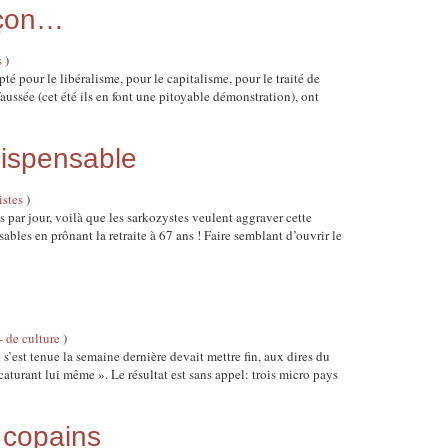
eçon…
s
)
té pour le libéralisme, pour le capitalisme, pour le traité de
aussée (cet été ils en font une pitoyable démonstration), ont
ndispensable
istes
)
ar jour, voilà que les sarkozystes veulent aggraver cette
ables en prônant la retraite à 67 ans ! Faire semblant d’ouvrir le
- de culture
)
’est tenue la semaine dernière devait mettre fin, aux dires du
icaturant lui même ». Le résultat est sans appel: trois micro pays
s copains