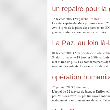
un repaire pour la
18 février 2009 ( #
à gauche - toutes !
)
Le café Repaire de Metz propose samedi 21 
Avold (près de la place des charrons) un E
gauche sont-elles condamnées à se diviser...
La Paz, au loin là-
04 février 2009 ( #
un peu de ciné - de lectur
Shalom dimanche 18 janvier 2009 par Luis 
mot et rien de plus. Les bombardements dans
meurent des enfants. Le monde occidental...
opération humanitai
25 janvier 2009 ( #
humour
)
L'appel du 22 janvier de Jacques Drillon 
pas. Vous les avez lus, pas lui. Soyez solida
maintenant pour vivre mieux demain. Faites