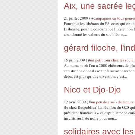
Aix, une sacrée l
21 juillet 2009 ( #
campagnes en tous genre
Pour tous les libéraux du PS, ceux qui ont op
Lisbonne, pour la concurrence libre et non f
abandonné les valeurs du socialisme,...
gérard filoche, l'i
15 juin 2009 ( #
un petit tour chez les social
Au moment où l’on a 2000 chômeurs de plus p
catastrophe dont ils sont pleinement respons
débat est plus qu’une diversion, c’est...
Nico et Djo-Djo
12 avril 2009 ( #
un peu de ciné - de lecture 
(lu chez Respublica) La réunion du G20 qui s
président français, à « ce capitalisme se car
inscrits sur liste noire pour non...
solidaires avec le