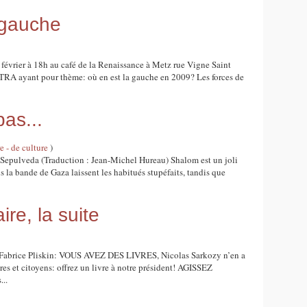
 gauche
février à 18h au café de la Renaissance à Metz rue Vigne Saint
XTRA ayant pour thème: où en est la gauche en 2009? Les forces de
bas...
e - de culture
)
Sepulveda (Traduction : Jean-Michel Hureau) Shalom est un joli
 la bande de Gaza laissent les habitués stupéfaits, tandis que
re, la suite
et Fabrice Pliskin: VOUS AVEZ DES LIVRES, Nicolas Sarkozy n’en a
ires et citoyens: offrez un livre à notre président! AGISSEZ
...