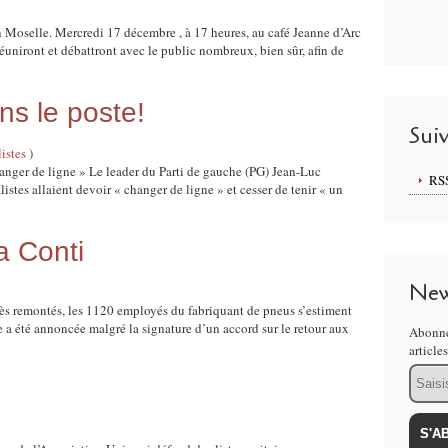
en Moselle. Mercredi 17 décembre , à 17 heures, au café Jeanne d’Arc
réuniront et débattront avec le public nombreux, bien sûr, afin de
ns le poste!
Sui
listes
)
anger de ligne » Le leader du Parti de gauche (PG) Jean-Luc
RS
tes allaient devoir « changer de ligne » et cesser de tenir « un
a Conti
New
Très remontés, les 1120 employés du fabriquant de pneus s’estiment
te a été annoncée malgré la signature d’un accord sur le retour aux
Abonne
article
Email