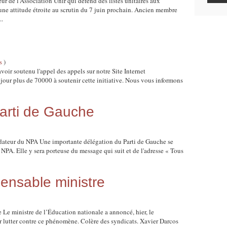
ur de l’Association Unir qui défend des listes unitaires aux
une attitude étroite au scrutin du 7 juin prochain. Ancien membre
..
s
)
voir soutenu l'appel des appels sur notre Site Internet
ur plus de 70000 à soutenir cette initiative. Nous vous informons
rti de Gauche
dateur du NPA Une importante délégation du Parti de Gauche se
NPA. Elle y sera porteuse du message qui suit et de l'adresse « Tous
pensable ministre
 Le ministre de l’Éducation nationale a annoncé, hier, le
r lutter contre ce phénomène. Colère des syndicats. Xavier Darcos