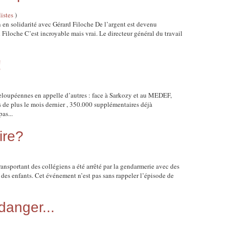
listes
)
on en solidarité avec Gérard Filoche De l’argent est devenu
d Filoche C’est incroyable mais vrai. Le directeur général du travail
!
loupéennes en appelle d’autres : face à Sarkozy et au MEDEF,
 de plus le mois dernier , 350.000 supplémentaires déjà
pas...
ire?
ransportant des collégiens a été arrêté par la gendarmerie avec des
es des enfants. Cet événement n’est pas sans rappeler l’épisode de
danger...