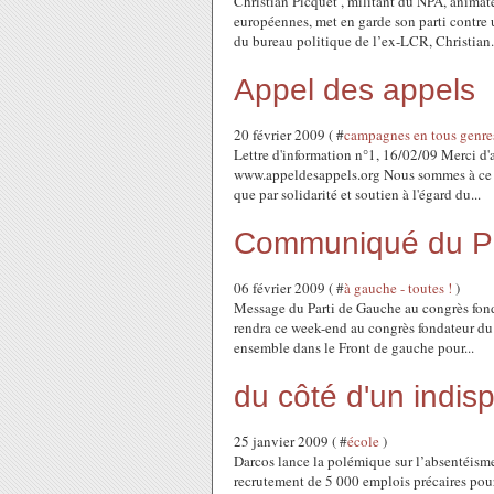
Christian Picquet , militant du NPA, animate
européennes, met en garde son parti contre 
du bureau politique de l’ex-LCR, Christian.
Appel des appels
20 février 2009 ( #
campagnes en tous genre
Lettre d'information n°1, 16/02/09 Merci d'a
www.appeldesappels.org Nous sommes à ce jo
que par solidarité et soutien à l'égard du...
Communiqué du Pa
06 février 2009 ( #
à gauche - toutes !
)
Message du Parti de Gauche au congrès fon
rendra ce week-end au congrès fondateur du 
ensemble dans le Front de gauche pour...
du côté d'un indis
25 janvier 2009 ( #
école
)
Darcos lance la polémique sur l’absentéisme
recrutement de 5 000 emplois précaires pou