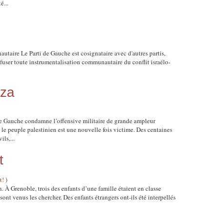
é...
taire Le Parti de Gauche est cosignataire avec d'autres partis,
efuser toute instrumentalisation communautaire du conflit israélo-
aza
 Gauche condamne l’offensive militaire de grande ampleur
le peuple palestinien est une nouvelle fois victime. Des centaines
ls,...
t
t!
)
n. À Grenoble, trois des enfants d’une famille étaient en classe
 sont venus les chercher. Des enfants étrangers ont-ils été interpellés