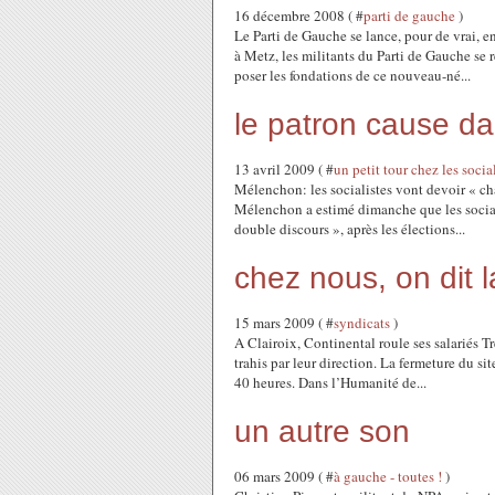
16 décembre 2008 ( #
parti de gauche
)
Le Parti de Gauche se lance, pour de vrai, 
à Metz, les militants du Parti de Gauche se 
poser les fondations de ce nouveau-né...
le patron cause da
13 avril 2009 ( #
un petit tour chez les socia
Mélenchon: les socialistes vont devoir « ch
Mélenchon a estimé dimanche que les socialis
double discours », après les élections...
chez nous, on dit l
15 mars 2009 ( #
syndicats
)
A Clairoix, Continental roule ses salariés 
trahis par leur direction. La fermeture du si
40 heures. Dans l’Humanité de...
un autre son
06 mars 2009 ( #
à gauche - toutes !
)