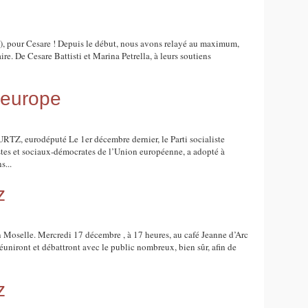
…), pour Cesare ! Depuis le début, nous avons relayé au maximum,
aire. De Cesare Battisti et Marina Petrella, à leurs soutiens
l'europe
URTZ, eurodéputé Le 1er décembre dernier, le Parti socialiste
istes et sociaux-démocrates de l’Union européenne, a adopté à
s...
z
en Moselle. Mercredi 17 décembre , à 17 heures, au café Jeanne d’Arc
réuniront et débattront avec le public nombreux, bien sûr, afin de
z