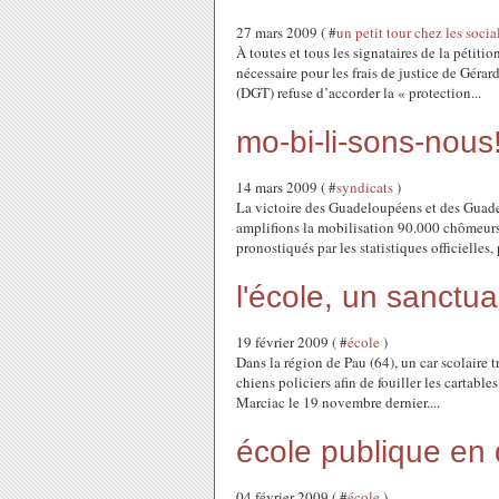
27 mars 2009 ( #
un petit tour chez les socia
À toutes et tous les signataires de la pétiti
nécessaire pour les frais de justice de Gérar
(DGT) refuse d’accorder la « protection...
mo-bi-li-sons-nous
14 mars 2009 ( #
syndicats
)
La victoire des Guadeloupéens et des Guade
amplifions la mobilisation 90.000 chômeurs
pronostiqués par les statistiques officielles, 
l'école, un sanctua
19 février 2009 ( #
école
)
Dans la région de Pau (64), un car scolaire t
chiens policiers afin de fouiller les cartabl
Marciac le 19 novembre dernier....
école publique en 
04 février 2009 ( #
école
)