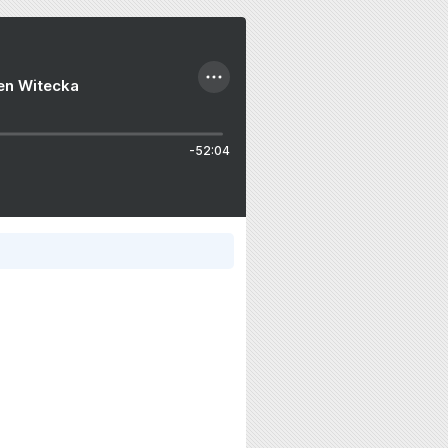
ien Witecka
-52:04