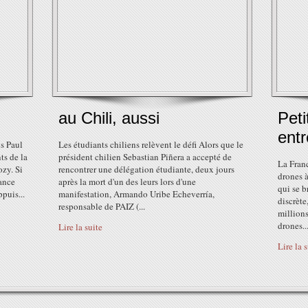
au Chili, aussi
Pet
ent
is Paul
Les étudiants chiliens relèvent le défi Alors que le
ts de la
président chilien Sebastian Piñera a accepté de
La Franc
ozy. Si
rencontrer une délégation étudiante, deux jours
drones à
rance
après la mort d'un des leurs lors d'une
qui se b
puis...
manifestation, Armando Uribe Echeverría,
discrète
responsable de PAIZ (...
millions
drones...
Lire la suite
Lire la 