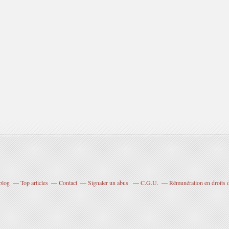
blog
Top articles
Contact
Signaler un abus
C.G.U.
Rémunération en droits d