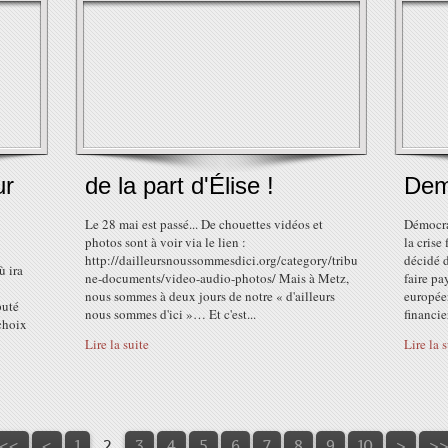
ur
de la part d'Élise !
Dem
Le 28 mai est passé... De chouettes vidéos et
Démocrat
photos sont à voir via le lien :
la crise
http://dailleursnoussommesdici.org/category/tribu
décidé d
ù ira
ne-documents/video-audio-photos/ Mais à Metz,
faire pa
nous sommes à deux jours de notre « d'ailleurs
européen
puté
nous sommes d'ici »… Et c'est...
financie
choix
Lire la suite
Lire la 
<<
<
1
2
3
4
5
6
7
8
9
10
>
>