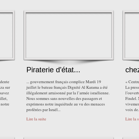
Piraterie d’état...
chez
idente
... gouvernement français complice Mardi 19
« Centre
za sur
juillet le bateau français Dignité Al Karama a été
La press
 savez
illégalement arraisonné par la l’armée israélienne.
l’ouvert
llet,
Nous sommes sans nouvelles des passagers et
Findel.
 notre
exprimons notre inquiétude au vu des menaces
vivement
proférées par Israël...
voix de.
Lire la suite
Lire la 