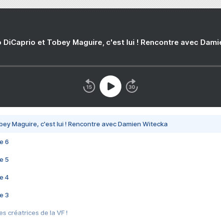
 DiCaprio et Tobey Maguire, c'est lui ! Rencontre avec Dam
bey Maguire, c'est lui ! Rencontre avec Damien Witecka
e 6
e 5
e 4
e 3
s créatrices de la VF !