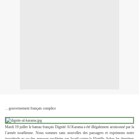
... gouvernement français complice
Mardi 19 juillet le bateau français Dignité Al Karama a été illégalement arraisonné par la
l’armée israélienne. Nous sommes sans nouvelles des passagers et exprimons notre
inquiétude au vu des menaces proférées par Israël contre la Flottille. Selon les dernières