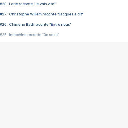
28 : Lorie raconte "Je vais vite"
#27 : Christophe Willem raconte "Jacques a dit"
#26 : Chimène Badi raconte "Entre nous"
#25 : Indochine raconte "3e sexe"
#24 : Zaho raconte "C'est chelou"
#23 : Patrick Bruel raconte "Au café des délices"
#22 : Kyo raconte "Le chemin"
#21 : Nolwenn Leroy raconte "Cassé"
#20 : Patrick Hernandez raconte "Born to be alive"
#19 : Lorie raconte "Près de moi"
#18 : Michael Jones raconte "A nos actes manqués" (avec Jean-Jacque
#17 : Khaled raconte "Aïcha"
#16 : Corneille raconte "Parce qu'on vient de loin"