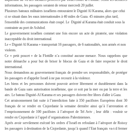
informations, les passagers seraient de retour mercredi 20 juillet.
Plusieurs bateaux militaires israéliens entouraient le Dignité Al Karama, alors que celui
ci se situait dans les eaux internationales à 40 miles de Gaza. 45 minutes plus tard,
l'ensemble des communications était coupé. Le
Dignité al Karama était conduit sous la
contrainte au port de Ashdod.
Le gouvernement israélien commet une fois encore un acte de piraterie, une violation
inacceptable du droit international.
Le « Dignité Al Karama » transportait 16 passagers, de 6 nationalités, non armés et non
violents.
Ce « petit poucet » de la Flottille n’a constitué aucune menace. Nous rappelons que
notre démarche a pour but de briser le blocus de Gaza et de faire respecter le droit
international.
Nous demandons au gouvernement français de prendre ses responsabilités, de protéger
les passagers et d'appeler Israël à ne pas recourir à la violence.
Les biens et les personnes doivent pouvoir arriver librement et durablement dans la
bande de Gaza sans autorisation israélienne, que ce soit par la mer ou par la terre et les
airs. Le bateau Dignité-Al Karama et ses passagers doivent être libres d'aller à Gaza.
Cet arraisonnement fait suite à l’interdiction faite à 350 pacifistes Européens dont 30
français de se rendre en Cisjordanie la semaine dernière ainsi qu’à l’arrestation et
l’emprisonnement de 100 pacifistes à l’aéroport de Tel Aviv ; leur délit : vouloir se
rendre en Cisjordanie à l’appel d’organisations Palestiniennes.
Après avoir servilement exécuté les ordres d’Israël en refoulant à l’aéroport de Roissy
les passagers à destination de la Cisjordanie, jusqu’à quand l’Etat français va-t-il fermer