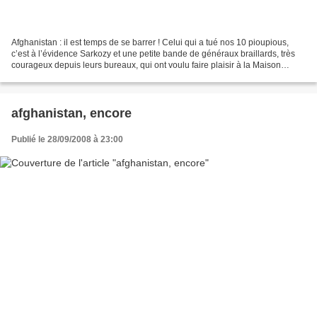
Afghanistan : il est temps de se barrer ! Celui qui a tué nos 10 pioupious,
c’est à l’évidence Sarkozy et une petite bande de généraux braillards, très
courageux depuis leurs bureaux, qui ont voulu faire plaisir à la Maison
blanche et précipiter ce fameux...
afghanistan, encore
Publié le 28/09/2008 à 23:00