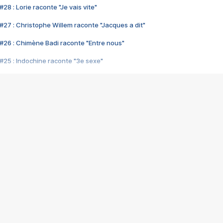
28 : Lorie raconte "Je vais vite"
#27 : Christophe Willem raconte "Jacques a dit"
#26 : Chimène Badi raconte "Entre nous"
#25 : Indochine raconte "3e sexe"
#24 : Zaho raconte "C'est chelou"
#23 : Patrick Bruel raconte "Au café des délices"
#22 : Kyo raconte "Le chemin"
#21 : Nolwenn Leroy raconte "Cassé"
#20 : Patrick Hernandez raconte "Born to be alive"
#19 : Lorie raconte "Près de moi"
#18 : Michael Jones raconte "A nos actes manqués" (avec Jean-Jacque
#17 : Khaled raconte "Aïcha"
#16 : Corneille raconte "Parce qu'on vient de loin"