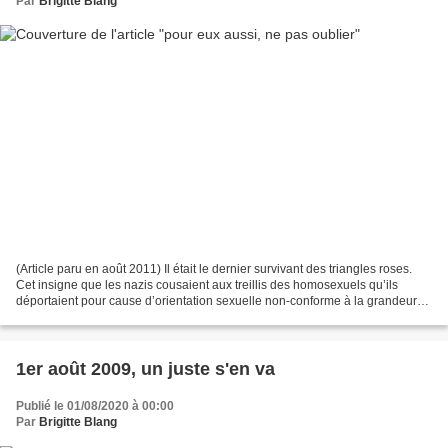
Par
Brigitte Blang
(Article paru en août 2011) Il était le dernier survivant des triangles roses.
Cet insigne que les nazis cousaient aux treillis des homosexuels qu’ils
déportaient pour cause d’orientation sexuelle non-conforme à la grandeur
du Reich. Ein Rosa Winkel,...
1er août 2009, un juste s'en va
Publié le 01/08/2020 à 00:00
Par
Brigitte Blang