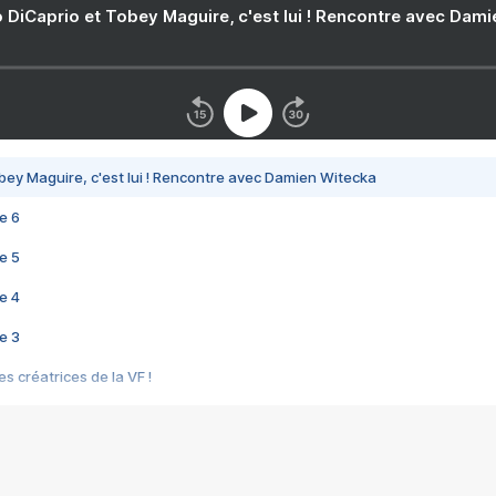
 DiCaprio et Tobey Maguire, c'est lui ! Rencontre avec Dam
bey Maguire, c'est lui ! Rencontre avec Damien Witecka
e 6
e 5
e 4
e 3
s créatrices de la VF !
e 2
e 1