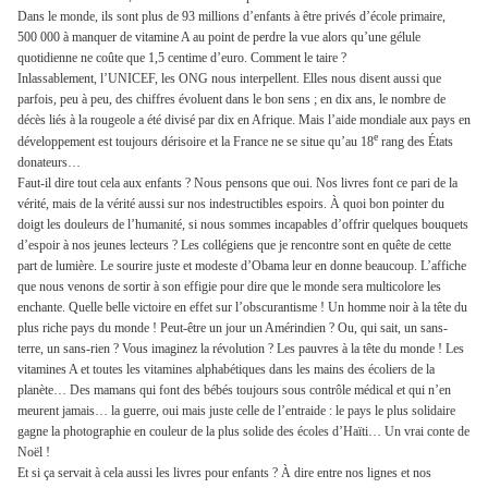
Dans le monde, ils sont plus de 93 millions d’enfants à être privés d’école primaire,
500 000 à manquer de vitamine A au point de perdre la vue alors qu’une gélule
quotidienne ne coûte que 1,5 centime d’euro. Comment le taire ?
Inlassablement, l’UNICEF, les ONG nous interpellent. Elles nous disent aussi que
parfois, peu à peu, des chiffres évoluent dans le bon sens ; en dix ans, le nombre de
décès liés à la rougeole a été divisé par dix en Afrique. Mais l’aide mondiale aux pays en
e
développement est toujours dérisoire et la France ne se situe qu’au 18
rang des États
donateurs…
Faut-il dire tout cela aux enfants ? Nous pensons que oui. Nos livres font ce pari de la
vérité, mais de la vérité aussi sur nos indestructibles espoirs. À quoi bon pointer du
doigt les douleurs de l’humanité, si nous sommes incapables d’offrir quelques bouquets
d’espoir à nos jeunes lecteurs ? Les collégiens que je rencontre sont en quête de cette
part de lumière. Le sourire juste et modeste d’Obama leur en donne beaucoup. L’affiche
que nous venons de sortir à son effigie pour dire que le monde sera multicolore les
enchante. Quelle belle victoire en effet sur l’obscurantisme ! Un homme noir à la tête du
plus riche pays du monde ! Peut-être un jour un Amérindien ? Ou, qui sait, un sans-
terre, un sans-rien ? Vous imaginez la révolution ? Les pauvres à la tête du monde ! Les
vitamines A et toutes les vitamines alphabétiques dans les mains des écoliers de la
planète… Des mamans qui font des bébés toujours sous contrôle médical et qui n’en
meurent jamais… la guerre, oui mais juste celle de l’entraide : le pays le plus solidaire
gagne la photographie en couleur de la plus solide des écoles d’Haïti… Un vrai conte de
Noël !
Et si ça servait à cela aussi les livres pour enfants ? À dire entre nos lignes et nos