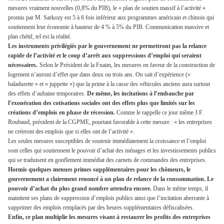
mesures vraiment nouvelles (0,8% du PIB), le « plan de soutien massif à l’activité »
promis par M. Sarkozy est 5 à 6 fois inférieur aux programmes américain et chinois qui
soutiennent leur économie à hauteur de 4 % à 5% du PIB. Communication massive et
plan chétif, tel est la réalité.
Les instruments privilégiés par le gouvernement ne permettront pas la relance
rapide de l’activité et le coup d’arrêt aux suppressions d’emploi qui seraient
nécessaires.
Selon le Président de la Fnaim, les mesures en faveur de la construction de
logement n’auront d’effet que dans deux ou trois ans. On sait d’expérience («
baladurette » et « juppette ») que la prime à la casse des véhicules anciens aura surtout
des effets d’aubaine temporaires.
De même, les incitations à l’embauche par
l’exonération des cotisations sociales ont des effets plus que limités sur les
créations d’emplois en phase de récession.
Comme le rappelle ce jour même J.F.
Roubaud, président de la CGPME, pourtant favorable à cette mesure : « les entreprises
ne créeront des emplois que si elles ont de l’activité ».
Les seules mesures susceptibles de soutenir immédiatement la croissance et l’emploi
sont celles qui soutiennent le pouvoir d’achat des ménages et les investissements publics
qui se traduisent en gonflement immédiat des carnets de commandes des entreprises.
Hormis quelques menues primes supplémentaires pour les chômeurs, le
gouvernement a clairement renoncé à un plan de relance de la consommation. Le
pouvoir d’achat du plus grand nombre attendra encore.
Dans le même temps, il
maintient ses plans de suppression d’emplois publics ainsi que l’incitation aberrante à
supprimer des emplois remplacés par des heures supplémentaires défiscalisées.
Enfin, ce plan multiplie les mesures visant à restaurer les profits des entreprises