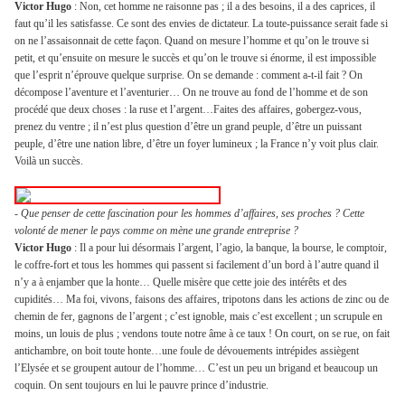
Victor Hugo
: Non, cet homme ne raisonne pas ; il a des besoins, il a des caprices, il
faut qu’il les satisfasse. Ce sont des envies de dictateur. La toute-puissance serait fade si
on ne l’assaisonnait de cette façon. Quand on mesure l’homme et qu’on le trouve si
petit, et qu’ensuite on mesure le succès et qu’on le trouve si énorme, il est impossible
que l’esprit n’éprouve quelque surprise. On se demande : comment a-t-il fait ? On
décompose l’aventure et l’aventurier… On ne trouve au fond de l’homme et de son
procédé que deux choses : la ruse et l’argent…Faites des affaires, gobergez-vous,
prenez du ventre ; il n’est plus question d’être un grand peuple, d’être un puissant
peuple, d’être une nation libre, d’être un foyer lumineux ; la France n’y voit plus clair.
Voilà un succès.
-
Que penser de cette fascination pour les hommes d’affaires, ses proches ? Cette
volonté de mener le pays comme on mène une grande entreprise ?
Victor Hugo
: Il a pour lui désormais l’argent, l’agio, la banque, la bourse, le comptoir,
le coffre-fort et tous les hommes qui passent si facilement d’un bord à l’autre quand il
n’y a à enjamber que la honte… Quelle misère que cette joie des intérêts et des
cupidités… Ma foi, vivons, faisons des affaires, tripotons dans les actions de zinc ou de
chemin de fer, gagnons de l’argent ; c’est ignoble, mais c’est excellent ; un scrupule en
moins, un louis de plus ; vendons toute notre âme à ce taux ! On court, on se rue, on fait
antichambre, on boit toute honte…une foule de dévouements intrépides assiègent
l’Elysée et se groupent autour de l’homme… C’est un peu un brigand et beaucoup un
coquin. On sent toujours en lui le pauvre prince d’industrie.