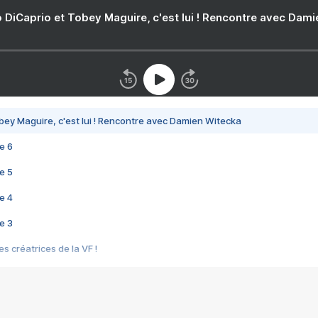
 DiCaprio et Tobey Maguire, c'est lui ! Rencontre avec Dam
bey Maguire, c'est lui ! Rencontre avec Damien Witecka
e 6
e 5
e 4
e 3
s créatrices de la VF !
e 2
e 1