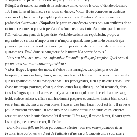
Réfugié à Bruxelles au sortir de la résistance armée contre le coup d’état de décembre
1851 qui lui avait fait mettre ses jours en danger, Victor Hugo compose en quelques
semaines le plus éclatant pamphlet politique de toute l’histoire. Aussi brillant que
profond et clairvoyant, «
Napoléon le petit
»n’empêchera certes pas son antihéros de se
maintenir encore au pouvoir pendant dix-huit ans, mais finit néanmoins par le mettre
KO, vaincu aux yeux de la postérité. Véritable catéchisme républicain, propre à
reprendre du service n’importe où et n’importe quand, mais plus indispensable que
jamais en période électorale, cet ouvrage n’a pas été réédité en France depuis plus de
quarante ans. Est-il donc si dangereux de le mettre à la portée de tous ?
-
Vous
semblez vous tenir très informé de l’actualité politique française. Quel regard
portez-vous sur notre
nouveau
président
?
Victor Hugo
: Depuis des mois, il s’étale ; il a harangué, triomphé, présidé des
banquets, donné des bals, dansé, régné, paradé et fait la roue… Il a réussi. Il en résulte
que les apothéoses ne lui manquent pas. Des panégyristes, il en a plus que Trajan. Une
chose me frappe pourtant, c’est que dans toutes les qualités qu’on lui reconnaît, dans
tous les éloges qu’on lui adresse, il n’y a pas un mot qui sorte de ceci : habilité, sang-
froid, audace, adresse, affaire admirablement préparée et conduite, instant bien choisi,
secret bien gardé, mesures bien prises. Fausses clés bien faites. Tout est là… Il ne reste
pas un moment tranquille ; il sent autour de lui avec effroi la solitude et les ténèbres ;
ceux qui ont peur la nuit chantent, lui il remue. Il fait rage, il touche à tout, il court après
les projets ; ne pouvant créer, il décrète.
- Derrière cette folle ambition personnelle décelez-vous une vision politique de la
France, telle qu’on est en
droit de l’attendre d’un élu à la magistrature suprême ?