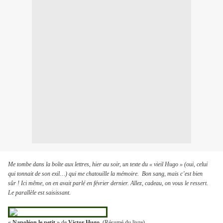
Me tombe dans la boîte aux lettres, hier au soir, un texte du « vieil Hugo » (oui, celui
qui tonnait de son exil…) qui me chatouille la mémoire.
Bon sang, mais c’est bien
sûr ! Ici même, on en avait parlé en février dernier. Allez, cadeau, on vous le ressert.
Le parallèle est saisissant.
«
Napoléon le petit
» de
Victor Hugo
(Résumé du livre)