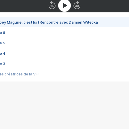
bey Maguire, c'est lui ! Rencontre avec Damien Witecka
e 6
e 5
e 4
e 3
s créatrices de la VF !
e 2
e 1
e Mektoub My Love arrive enfin ! Rencontre avec Shaïn Boumedine et Sal
i : après Toni en famille
elle réalise le bouleversant Dites lui que je l'aime