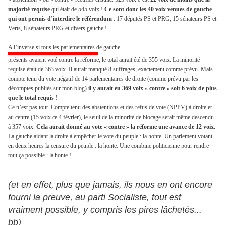
majorité requise
qui était de 545 voix !
Ce sont donc les 40 voix venues de gauche
qui ont permis d’interdire le référendum
: 17 députés PS et PRG, 15 sénateurs PS et
Verts, 8 sénateurs PRG et divers gauche !
A l’inverse si tous les parlementaires de gauche
présents
avaient voté contre la réforme, le total aurait été de 355 voix. La minorité
requise était de
363 voix. Il aurait manqué 8 suffrages, exactement comme prévu. Mais
compte tenu du vote négatif de 14 parlementaires de droite (comme prévu par les
décomptes publiés sur mon blog)
il y aurait eu 369 voix « contre » soit 6 voix de plus
que le total requis !
Ce n’est pas tout. Compte tenu des abstentions et des refus de vote (NPPV) à droite et
au centre (15 voix ce 4 février), le seuil de la minorité de blocage serait même descendu
à 357 voix.
Cela aurait donné au vote « contre » la réforme une avance de 12 voix.
La gauche aidant la droite à empêcher le vote du peuple : la honte. Un parlement votant
en deux heures la censure du peuple : la honte. Une combine politicienne pour rendre
tout ça possible : la honte !
(et en effet, plus que jamais, ils nous en ont encore
fourni la preuve, au parti Socialiste, tout est
vraiment possible, y compris les pires lâchetés...
bb)