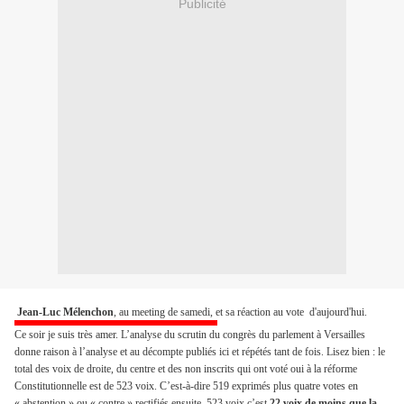
Publicité
Jean-Luc Mélenchon
, au meeting de samedi, et sa réaction au vote d'aujourd'hui.
Ce soir je suis très amer. L’analyse du scrutin du congrès du parlement à Versailles
donne raison à l’analyse et au décompte publiés ici et répétés tant de fois. Lisez bien : le
total des voix de droite, du centre et des non inscrits qui ont voté oui à la réforme
Constitutionnelle est de 523 voix. C’est-à-dire 519 exprimés plus quatre votes en
« abstention » ou « contre » rectifiés ensuite. 523 voix c’est
22 voix de moins que la