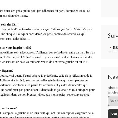
faire voter des gens qui ne sont pas adhérents du parti, comme en Italie. La
organisation elle-même.
au sein du PS…
 sur la crainte d’une transformation en
«parti de supporters».
Mais qu’est-ce
e me choque. Pourquoi considérer les gens comme des écervelés, qui
Sui
hèrent aussi à des idées…
RS
istes vous inspire-t-elle?
positions sont nécessaires. L’alliance, contre la droite, entre un parti issu du
n chrétienne, est très intéressante. Il y aura forcément, en France aussi, des
as en laissant de côté les militants venus de l’extrême gauche ou du PC.
is Bayrou?
poursuivrai quand j’aurai achevé la précédente, celle de la réflexion et de la
New
’électorat a évolué, avec de nouvelles générations qui n’ont pas connu
ortements électoraux. Et parmi les centristes, il y a des démocrates qui
Abonne
 ne sacrifierait pas pour autant l’identité de la gauche. On m’a critiquée pour
article
éalistes: dans de nombreuses villes, aux municipales, cette convergence
Email
nt en France?
u camp de la gauche et de tous ceux qui ont une conception exigeante de la
emier tour d’une élection nationale et qui aurait vocation à être leader au