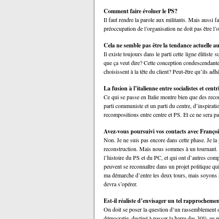
Comment faire évoluer le PS?
Il faut rendre la parole aux militants. Mais aussi 
préoccupation de l’organisation ne doit pas être l’
Cela ne semble pas être la tendance actuelle 
Il existe toujours dans le parti cette ligne élitiste
que ça veut dire? Cette conception condescendant
choisissent à la tête du client? Peut-être qu’ils ad
La fusion à l’italienne entre socialistes et centr
Ce qui se passe en Italie montre bien que des recom
parti communiste et un parti du centre, d’inspiratio
recompositions entre centre et PS. Et ce ne sera p
Avez-vous poursuivi vos contacts avec Franço
Non. Je ne suis pas encore dans cette phase. Je la 
reconstruction. Mais nous sommes à un tournant. L
l’histoire du PS et du PC, et qui ont d’autres comp
peuvent se reconnaître dans un projet politique qui
ma démarche d’entre les deux tours, mais soyons r
devra s’opérer.
Est-il réaliste d’envisager un tel rapprocheme
On doit se poser la question d’un rassemblement d
démocratie, destiné à passer la barre des 30% au pr