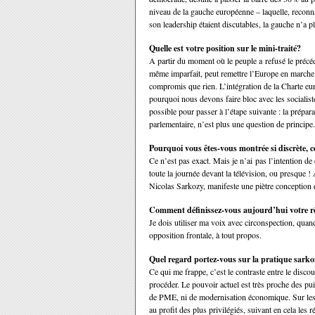
niveau de la gauche européenne – laquelle, reconn
son leadership étaient discutables, la gauche n’a 
Quelle est votre position sur le mini-traité?
A partir du moment où le peuple a refusé le précéde
même imparfait, peut remettre l’Europe en marche.
compromis que rien. L’intégration de
la Charte
eur
pourquoi nous devons faire bloc avec les socialistes
possible pour passer à l’étape suivante : la prépar
parlementaire, n’est plus une question de princip
Pourquoi vous êtes-vous montrée si discrète, c
Ce n’est pas exact. Mais je n’ai pas l’intention de
toute la journée devant la télévision, ou presque 
Nicolas Sarkozy, manifeste une piètre conception d
Comment définissez-vous aujourd’hui votre r
Je dois utiliser ma voix avec circonspection, quand
opposition frontale, à tout propos.
Quel regard portez-vous sur la pratique sark
Ce qui me frappe, c’est le contraste entre le disco
procéder. Le pouvoir actuel est très proche des pu
de PME, ni de modernisation économique. Sur les
au profit des plus privilégiés, suivant en cela les ré