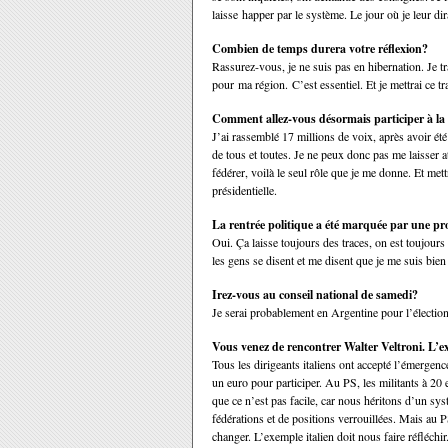
laisse happer par le système. Le jour où je leur di
Combien de temps durera votre réflexion?
Rassurez-vous, je ne suis pas en hibernation. Je trav
pour ma région. C’est essentiel. Et je mettrai ce tra
Comment allez-vous désormais participer à la 
J’ai rassemblé 17 millions de voix, après avoir été
de tous et toutes. Je ne peux donc pas me laisser a
fédérer, voilà le seul rôle que je me donne. Et mett
présidentielle.
La rentrée politique a été marquée par une prof
Oui. Ça laisse toujours des traces, on est toujours 
les gens se disent et me disent que je me suis bien
Irez-vous au conseil national de samedi?
Je serai probablement en Argentine pour l’élection 
Vous venez de rencontrer Walter Veltroni. L’ex
Tous les dirigeants italiens ont accepté l’émergenc
un euro pour participer. Au PS, les militants à 20 
que ce n’est pas facile, car nous héritons d’un sys
fédérations et de positions verrouillées. Mais au 
changer. L’exemple italien doit nous faire réfléchir