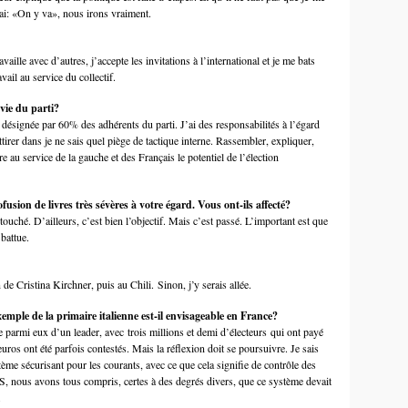
rai: «On y va», nous irons vraiment.
aille avec d’autres, j’accepte les invitations à l’international et je me bats
vail au service du collectif.
vie du parti?
 désignée par 60% des adhérents du parti. J’ai des responsabilités à l’égard
ttirer dans je ne sais quel piège de tactique interne. Rassembler, expliquer,
re au service de la gauche et des Français le potentiel de l’élection
usion de livres très sévères à votre égard. Vous ont-ils affecté?
touché. D’ailleurs, c’est bien l’objectif. Mais c’est passé. L’important est que
 battue.
de Cristina Kirchner, puis au Chili. Sinon, j’y serais allée.
emple de la primaire italienne est-il envisageable en France?
e parmi eux d’un leader, avec trois millions et demi d’électeurs qui ont payé
euros ont été parfois contestés. Mais la réflexion doit se poursuivre. Je sais
tème sécurisant pour les courants, avec ce que cela signifie de contrôle des
PS, nous avons tous compris, certes à des degrés divers, que ce système devait
.