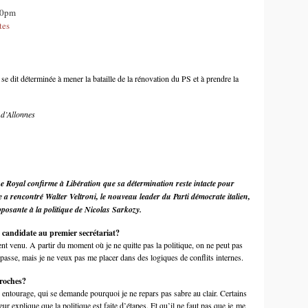
:00pm
tes
e dit déterminée à mener la bataille de la rénovation du PS et à prendre la
 d’Allonnes
ne Royal confirme à Libération que sa détermination reste intacte pour
a rencontré Walter Veltroni, le nouveau leader du Parti démocrate italien,
pposante à la politique de Nicolas Sarkozy.
 candidate au premier secrétariat?
nt venu. A partir du moment où je ne quitte pas la politique, on ne peut pas
e passe, mais je ne veux pas me placer dans des logiques de conflits internes.
proches?
 entourage, qui se demande pourquoi je ne repars pas sabre au clair. Certains
ur explique que la politique est faite d’étapes. Et qu’il ne faut pas que je me