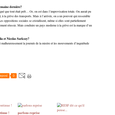
semaine dernière?
ué que tout était prêt… Or, on est dans l’improvisation totale. On aurait pu
l, à la grève des transports. Mais à l’arrivée, on a un pouvoir qui ressemble
es oppositions sociales se cristallisent, même si elles sont partiellement
uement réussie. Mais conduire un pays moderne à la grève est la marque d’un
lia et Nicolas Sarkozy?
st malheureusement la journée de la misère et les mouvements d’inquiétude
epost
0
tinue !
parlons reprise