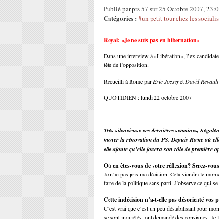
Publié par prs 57 sur 25 Octobre 2007, 23
Catégories :
#un petit tour chez les socialis
Royal: «Je ne suis pas en hibernation»
Dans une interview à «Libération», l’ex-candidate s
tête de l’opposition.
Recueilli à Rome par
Éric Jozsef
et
David Revault
QUOTIDIEN : lundi 22 octobre 2007
Très silencieuse ces dernières semaines, Ségolè
mener la rénovation du PS. Depuis Rome où elle 
elle ajoute qu’elle jouera son rôle de première o
Où en êtes-vous de votre réflexion? Serez-vous
Je n’ai pas pris ma décision. Cela viendra le mome
faire de la politique sans parti. J’observe ce qui s
Cette indécision n’a-t-elle pas désorienté vos 
C’est vrai que c’est un peu déstabilisant pour mon
se sont inquiétés, ont demandé des consignes. Je le