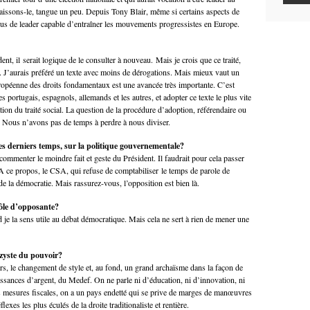
aissons-le, tangue un peu. Depuis Tony Blair, même si certains aspects de
plus de leader capable d’entraîner les mouvements progressistes en Europe.
nt, il serait logique de le consulter à nouveau. Mais je crois que ce traité,
 J’aurais préféré un texte avec moins de dérogations. Mais mieux vaut un
opéenne des droits fondamentaux est une avancée très importante. C’est
 portugais, espagnols, allemands et les autres, et adopter ce texte le plus vite
ation du traité social. La question de la procédure d’adoption, référendaire ou
e. Nous n’avons pas de temps à perdre à nous diviser.
es derniers temps, sur la politique gouvernementale?
 commenter le moindre fait et geste du Président. Il faudrait pour cela passer
! A ce propos, le CSA, qui refuse de comptabiliser le temps de parole de
e la démocratie. Mais rassurez-vous, l’opposition est bien là.
ôle d’opposante?
 je la sens utile au débat démocratique. Mais cela ne sert à rien de mener une
ozyste du pouvoir?
urs, le changement de style et, au fond, un grand archaïsme dans la façon de
issances d’argent, du Medef. On ne parle ni d’éducation, ni d’innovation, ni
 mesures fiscales, on a un pays endetté qui se prive de marges de manœuvres
flexes les plus éculés de la droite traditionaliste et rentière.