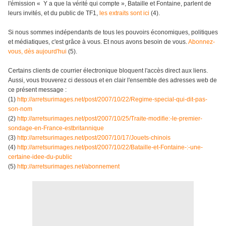
l'émission « Y a que la vérité qui compte », Bataille et Fontaine, parlent de
leurs invités, et du public de TF1,
les extraits sont ici
(4).
Si nous sommes indépendants de tous les pouvoirs économiques, politiques
et médiatiques, c'est grâce à vous. Et nous avons besoin de vous.
Abonnez-
vous, dès aujourd'hui
(5).
Certains clients de courrier électronique bloquent l'accès direct aux liens.
Aussi, vous trouverez ci dessous et en clair l'ensemble des adresses web de
ce présent message :
(1)
http://arretsurimages.net/post/2007/10/22/Regime-special-qui-dit-pas-
son-nom
(2)
http://arretsurimages.net/post/2007/10/25/Traite-modifie:-le-premier-
sondage-en-France-estbritannique
(3)
http://arretsurimages.net/post/2007/10/17/Jouets-chinois
(4)
http://arretsurimages.net/post/2007/10/22/Bataille-et-Fontaine-:-une-
certaine-idee-du-public
(5)
http://arretsurimages.net/abonnement