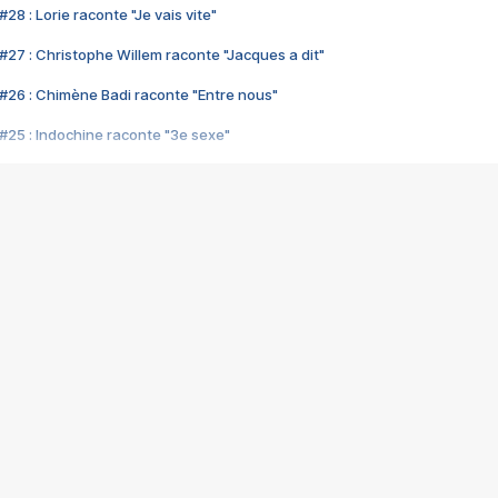
28 : Lorie raconte "Je vais vite"
#27 : Christophe Willem raconte "Jacques a dit"
#26 : Chimène Badi raconte "Entre nous"
#25 : Indochine raconte "3e sexe"
#24 : Zaho raconte "C'est chelou"
#23 : Patrick Bruel raconte "Au café des délices"
#22 : Kyo raconte "Le chemin"
#21 : Nolwenn Leroy raconte "Cassé"
#20 : Patrick Hernandez raconte "Born to be alive"
#19 : Lorie raconte "Près de moi"
#18 : Michael Jones raconte "A nos actes manqués" (avec Jean-Jacque
#17 : Khaled raconte "Aïcha"
#16 : Corneille raconte "Parce qu'on vient de loin"