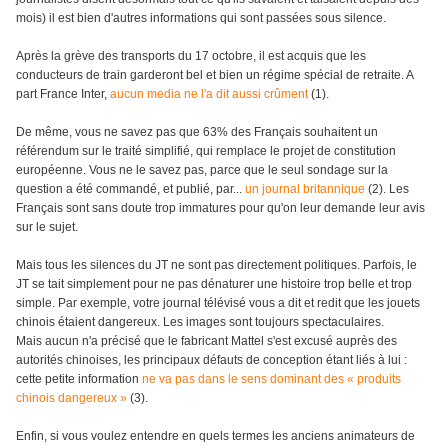
mois) il est bien d'autres informations qui sont passées sous silence.
Après la grève des transports du 17 octobre, il est acquis que les
conducteurs de train garderont bel et bien un régime spécial de retraite. A
part France Inter,
aucun media ne l'a dit aussi crûment
(1).
De même, vous ne savez pas que 63% des Français souhaitent un
référendum sur le traité simplifié, qui remplace le projet de constitution
européenne. Vous ne le savez pas, parce que le seul sondage sur la
question a été commandé, et publié, par...
un journal britannique
(2). Les
Français sont sans doute trop immatures pour qu'on leur demande leur avis
sur le sujet.
Mais tous les silences du JT ne sont pas directement politiques. Parfois, le
JT se tait simplement pour ne pas dénaturer une histoire trop belle et trop
simple. Par exemple, votre journal télévisé vous a dit et redit que les jouets
chinois étaient dangereux. Les images sont toujours spectaculaires.
Mais aucun n'a précisé que le fabricant Mattel s'est excusé auprès des
autorités chinoises, les principaux défauts de conception étant liés à lui :
cette petite information
ne va pas dans le sens dominant des « produits
chinois dangereux »
(3).
Enfin, si vous voulez entendre en quels termes les anciens animateurs de