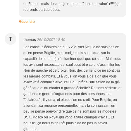
en France, mais dès que je rentre en "riante Lorraine" (!!!!!!) je
reprends part au débat.
Répondre
T
thomas
26/10/2007 18:40
Les conseils éclairés de qui ? Aïe! Aïe! Aïe! Je ne sais pas ce
qu'en pense Brigitte, mais moi, je suis sceptique, sur la
capacité de certain (e) à illuminer quoi que ce soit... Mais tous
les avis sont respectables, sauf peut-être celui d'assimiler les
Non de gauche et de droite. Non, décidément, ce ne sont pas
les mêmes combats. Et à vous, on vous a déjà dit que vous
aviez voté comme Sarko, celui qui prône l'utilisation de la gé-
gènétique et du charter à grande échelle? Restons sérieux, et
gardons ce genre d'arguments pour des personnes mal
"éclairées" , il y en a, et plus qu'on ne croit. Pour Brigitte, en
attendant sa réponse personnelle, mais la connaissant un
peu, je pense pouvoir dire que ce ne sont pas les modèles
DSK, Mosco ou Royal qui vont la faire changer d'avis... Et
nous ici, ça nous fait plutôt plaisir, de ne pas la savoir
girouette...