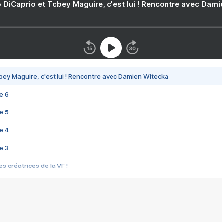
 DiCaprio et Tobey Maguire, c'est lui ! Rencontre avec Dam
bey Maguire, c'est lui ! Rencontre avec Damien Witecka
e 6
e 5
e 4
e 3
s créatrices de la VF !
e 2
e 1
e Mektoub My Love arrive enfin ! Rencontre avec Shaïn Boumedine et Sal