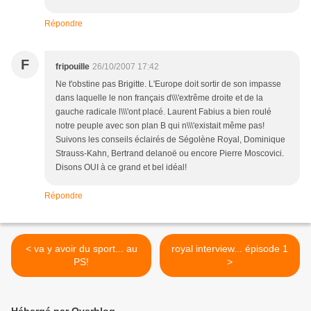
Répondre
F
fripouille
26/10/2007 17:42
Ne t'obstine pas Brigitte. L'Europe doit sortir de son impasse
dans laquelle le non français d\\\'extrême droite et de la
gauche radicale l\\\'ont placé. Laurent Fabius a bien roulé
notre peuple avec son plan B qui n\\\'existait même pas!
Suivons les conseils éclairés de Ségolène Royal, Dominique
Strauss-Kahn, Bertrand delanoë ou encore Pierre Moscovici.
Disons OUI à ce grand et bel idéal!
Répondre
< va y avoir du sport... au
royal interview... épisode 1
PS!
>