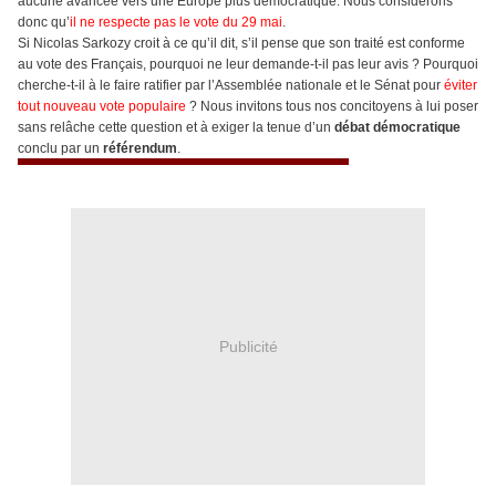
aucune avancée vers une Europe plus démocratique. Nous considérons
donc qu’
il ne respecte pas le vote du 29 mai
.
Si Nicolas Sarkozy croit à ce qu’il dit, s’il pense que son traité est conforme
au vote des Français, pourquoi ne leur demande-t-il pas leur avis ? Pourquoi
cherche-t-il à le faire ratifier par l’Assemblée nationale et le Sénat pour
éviter
tout nouveau vote populaire
? Nous invitons tous nos concitoyens à lui poser
sans relâche cette question et à exiger la tenue d’un
débat démocratique
conclu par un
référendum
.
Publicité