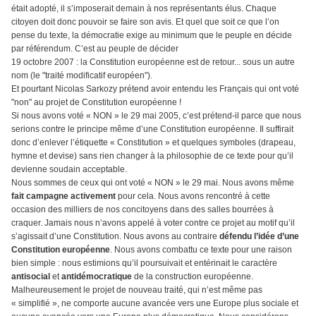
était adopté, il s’imposerait demain à nos représentants élus. Chaque
citoyen doit donc pouvoir se faire son avis. Et quel que soit ce que l’on
pense du texte, la démocratie exige au minimum que le peuple en décide
par référendum. C’est au peuple de décider
19 octobre 2007 :
la Constitution
européenne est de retour... sous un autre
nom (le "traité modificatif européen").
Et pourtant Nicolas Sarkozy prétend avoir entendu les Français qui ont voté
"non" au projet de Constitution européenne !
Si nous avons voté « NON » le 29 mai 2005, c’est prétend-il parce que nous
serions contre le principe même d’une Constitution européenne. Il suffirait
donc d’enlever l’étiquette « Constitution » et quelques symboles (drapeau,
hymne et devise) sans rien changer à la philosophie de ce texte pour qu’il
devienne soudain acceptable.
Nous sommes de ceux qui ont voté « NON » le 29 mai. Nous avons même
fait campagne
activement
pour cela. Nous avons rencontré à cette
occasion des milliers de nos concitoyens dans des salles bourrées à
craquer. Jamais nous n’avons appelé à voter contre ce projet au motif qu’il
s’agissait d’une Constitution. Nous avons au contraire
défendu l’idée d’une
Constitution européenne
. Nous avons combattu ce texte pour une raison
bien simple : nous estimions qu’il poursuivait et entérinait le caractère
antisocial
et
antidémocratique
de la construction européenne.
Malheureusement le projet de nouveau traité, qui n’est même pas
« simplifié », ne comporte aucune avancée vers une Europe plus sociale et