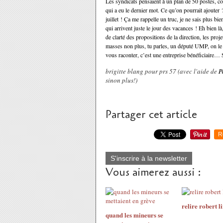
Les syndicats pensaient à un plan de 50 postes, c
qui a eu le dernier mot. Ce qu’on pourrait ajouter 
juillet ! Ça me rappelle un truc, je ne sais plus
qui arrivent juste le jour des vacances ! Eh bien l
de clarté des propositions de la direction, les pro
masses non plus, tu parles, un député UMP, on le v
vous raconter, c’est une entreprise bénéficiair
brigitte blang pour prs 57 (avec l'aide de
P
sinon plus!)
Partager cet article
R
S'inscrire à la newsletter
Vous aimerez aussi :
relire robert l
quand les mineurs se