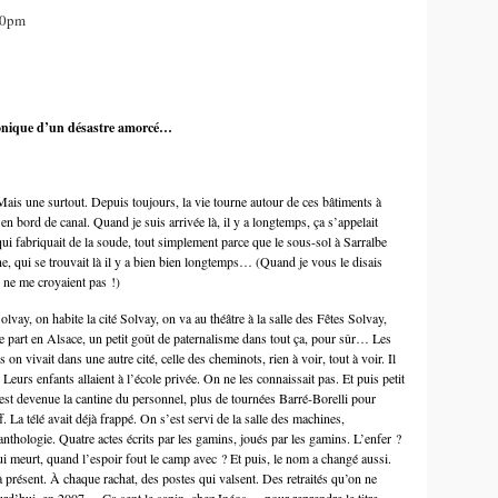
:00pm
nique d’un désastre amorcé…
 Mais une surtout. Depuis toujours, la vie tourne autour de ces bâtiments à
en bord de canal. Quand je suis arrivée là, il y a longtemps, ça s’appelait
i fabriquait de la soude, tout simplement parce que le sous-sol à Sarralbe
e, qui se trouvait là il y a bien bien longtemps… (Quand je vous le disais
ui ne me croyaient pas !)
Solvay, on habite la cité Solvay, on va au théâtre à la salle des Fêtes Solvay,
e part en Alsace, un petit goût de paternalisme dans tout ça, pour sûr… Les
n vivait dans une autre cité, celle des cheminots, rien à voir, tout à voir. Il
 Leurs enfants allaient à l’école privée. On ne les connaissait pas. Et puis petit
s est devenue la cantine du personnel, plus de tournées Barré-Borelli pour
. La télé avait déjà frappé. On s’est servi de la salle des machines,
thologie. Quatre actes écrits par les gamins, joués par les gamins. L’enfer ?
qui meurt, quand l’espoir fout le camp avec ? Et puis, le nom a changé aussi.
 à présent. À chaque rachat, des postes qui valsent. Des retraités qu’on ne