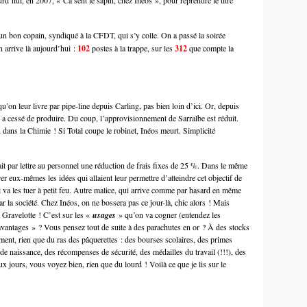
rd’hui, en 2007, « Ca sent le sapin, chez Inéos », pour reprendre le titre
 un bon copain, syndiqué à
la CFDT
, qui s’y colle. On a passé la soirée
 arrive là aujourd’hui :
102
postes à la trappe, sur les
312
que compte la
qu’on leur livre par pipe-line depuis Carling, pas bien loin d’ici. Or, depuis
a cessé de produire. Du coup, l’approvisionnement de Sarralbe est réduit.
in dans
la Chimie
! Si Total coupe le robinet, Inéos meurt. Simplicité
ait par lettre au personnel une réduction de frais fixes de 25 %. Dans le même
r eux-mêmes les idées qui allaient leur permettre d’atteindre cet objectif de
 va les tuer à petit feu. Autre malice, qui arrive comme par hasard en même
ar la société. Chez Inéos, on ne bossera pas ce jour-là, chic alors ! Mais
 Gravelotte ! C’est sur les «
usages
» qu’on va cogner (entendez les
tages » ? Vous pensez tout de suite à des parachutes en or ? À des stocks
iment, rien que du ras des pâquerettes : des bourses scolaires, des primes
de naissance, des récompenses de sécurité, des médailles du travail (!!!), des
x jours, vous voyez bien, rien que du lourd ! Voilà ce que je lis sur le