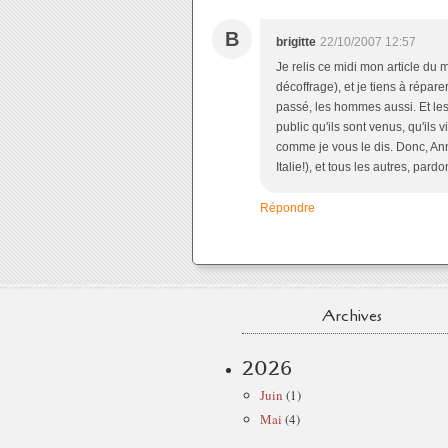
B
brigitte
22/10/2007 12:57
Je relis ce midi mon article du m
décoffrage), et je tiens à répare
passé, les hommes aussi. Et les 
public qu'ils sont venus, qu'ils
comme je vous le dis. Donc, Anne
Italie!), et tous les autres, pa
Répondre
Archives
2026
Juin
(1)
Mai
(4)