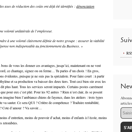
es axes de réduction des coûts ont déjà été identifiés :
dénonciation
e volonté unilatérale de l’employeur.
Sui
dre à une volonté clairement définie de notre groupe : assurer la viabilité
 dépense non indispensable au fonctionnement du Business
. »
RS
ien bons de vous les donner ces avantages, jusqu’ici, maintenant on ne veut
ccord, ce chantage, signez ou on ferme… Tu parles d’un choix ! En gros,
ons évidentes, puisque je ne suis pas la spécialiste. Pour faire court : à partir
hylène et sa production va baisser des deux tiers. Tout ceci bien sûr avec les
New
t plus haut. Tous les services seront impactés. Certains postes carrément
que pour eux c’est plié. Pour les 92 autres ? Rien n’est clair, ils se posent
n imagine bien l’ambiance chiens de fayence, dans les ateliers : trois types
Abonne
e va sauter. Ce sera QUI ? Critère de compétence ? Traduire rentabilité,
article
 ? Cote d’amour ? Va savoir…
Email
moins d’entretien, moins de pouvoir d’achat, moins d’enfants à l’école, moins
es retombées.