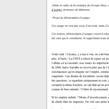
«
Dans le cadre de la stratégie du Groupe Inéos, d
d’usages
, fermeture de bâtiments.
Projet de dénonciation d’usages.
Ces usages ne sont pas issus d’accords, mais d’un
Ces actions (dénonciation d’usages) visent à répon
des sites qui le constituent, en supprimant toute
Voilà voilà ! Circulez, y a rien à voir, on a été b
plus, et basta !
La CFDT
a refusé de signer cet a
l’affaire est ici racontée, avec toutes les imperfecti
de 2008, Inéos-Sarralbe ne recevra plus que de l’ét
conséquences qu’on imagine sur l’emploi, comme di
supprimés. Une dizaine de travailleurs savent déjà 
des questions, se regardent certainement en coin, o
occupent la même fonction, on sait déjà qu’un post
comme de bien entendu ! Critère de rayonnement
Et les emplois induits ? Moins d’investissement, 
de clients dans les magasins. On voir sans peine l