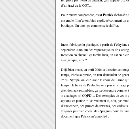
remplace pas. Peau de chagrin, ça s’appelle. Aujou
d’un tract de
la CGT
…
Pour mieux comprendre, c’est
Patrick Schmidt
,
ensemble. Il m’a tout bien expliqué comment on en
boutique. Un tiers, ça commence à chiffrer.
Inéos fabrique du plastique, à partir de l’éthylène 
septembre 2006, un des vapocraqueurs de Carling 
Réaction en chaîne : ça tombe bien, on est en ple
évangélique, non ?
Déjà bien avant, en avril 2006 la direction annonç
temps, ironie suprême, on leur demandait de génére
25 %. Sympa, on leur laisse le choix de l’arme qui
temps : le lundi de Pentecôte sera pris en charge p
attention aux retombées, ça va descendre comme à
« avantages ») CQFD… Des exemples de ces « avan
options en platine ? Pas vraiment là, non, pas vra
d’ancienneté, des primes de retraites, des cadeaux 
voyages pas bien chers, des épargnes pour les vieu
document que Patrick m’a montré :