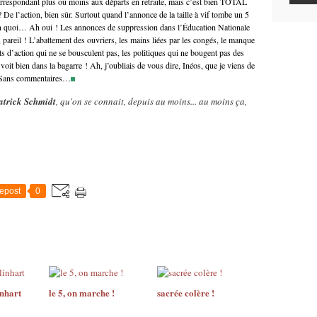
orrespondant plus ou moins aux départs en retraite, mais c’est bien TOTAL
? De l’action, bien sûr. Surtout quand l’annonce de la taille à vif tombe un 5
 bien quoi… Ah oui ! Les annonces de suppression dans l’Éducation Nationale
à, pareil ! L’abattement des ouvriers, les mains liées par les congés, le manque
jets d’action qui ne se bousculent pas, les politiques qui ne bougent pas des
oit bien dans la bagarre ! Ah, j’oubliais de vous dire, Inéos, que je viens de
e… Sans commentaires…
atrick Schmidt
, qu'on se connait, depuis au moins... au moins ça,
epost
0
inhart
le 5, on marche !
sacrée colère !