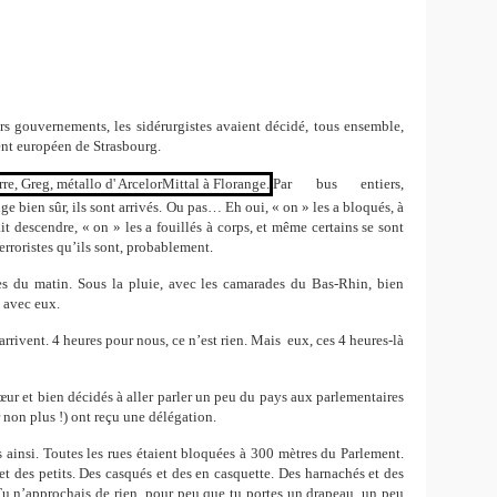
urs gouvernements, les sidérurgistes avaient décidé, tous ensemble,
ent européen de Strasbourg.
Par bus entiers,
 bien sûr, ils sont arrivés. Ou pas… Eh oui, « on » les a bloqués, à
it descendre, « on » les a fouillés à corps, et même certains se sont
roristes qu’ils sont, probablement.
es du matin. Sous la pluie, avec les camarades du Bas-Rhin, bien
t avec eux.
arrivent. 4 heures pour nous, ce n’est rien. Mais
eux, ces 4 heures-là
cœur et bien décidés à aller parler un peu du pays aux parlementaires
r non plus !) ont reçu une délégation.
s ainsi. Toutes les rues étaient bloquées à 300 mètres du Parlement.
et des petits. Des casqués et des en casquette. Des harnachés et des
. Tu n’approchais de rien, pour peu que tu portes un drapeau, un peu