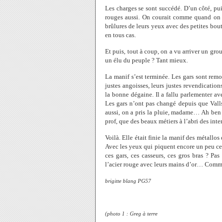
Les charges se sont succédé. D’un côté, pui
rouges aussi. On courait comme quand on a 
brûlures de leurs yeux avec des petites bout
en tous cas.
Et puis, tout à coup, on a vu arriver un group
un élu du peuple ? Tant mieux.
La manif s’est terminée. Les gars sont remo
justes angoisses, leurs justes revendication
la bonne dégaine. Il a fallu parlementer av
Les gars n’ont pas changé depuis que Valls
aussi, on a pris la pluie, madame… Ah ben
prof, que des beaux métiers à l’abri des inte
Voilà. Elle était finie la manif des métallos
Avec les yeux qui piquent encore un peu ce
ces gars, ces casseurs, ces gros bras ? Pas
l’acier rouge avec leurs mains d’or… Comm
brigitte blang PG57
(photo 1 : Greg à terre