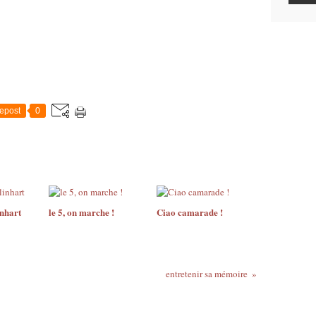
epost
0
inhart
le 5, on marche !
Ciao camarade !
entretenir sa mémoire