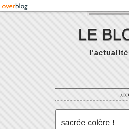
LE BL
l'actualit
ACC
sacrée colère !