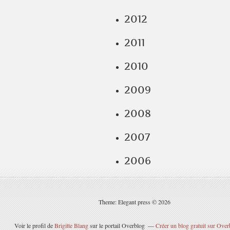
2012
2011
2010
2009
2008
2007
2006
Theme: Elegant press © 2026
Voir le profil de
Brigitte Blang
sur le portail Overblog
Créer un blog gratuit sur Over