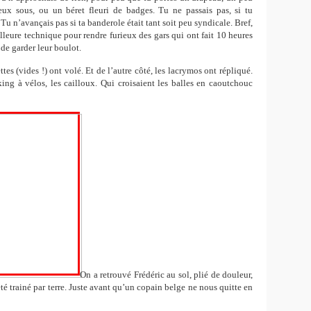
eux sous, ou un béret fleuri de badges. Tu ne passais pas, si tu
Tu n’avançais pas si ta banderole était tant soit peu syndicale. Bref,
leure technique pour rendre furieux des gars qui ont fait 10 heures
de garder leur boulot.
ttes (vides !) ont volé. Et de l’autre côté, les lacrymos ont répliqué.
rking à vélos, les cailloux. Qui croisaient les balles en caoutchouc
On a retrouvé Frédéric au sol, plié de douleur,
été trainé par terre. Juste avant qu’un copain belge ne nous quitte en