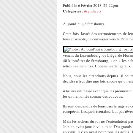
Publié le 6 Février 2013, 22:22pm
Catégories :
#syndicats
Aujourd’hui, à Strasbourg.
Cette fois, lassés des atermoiements de le
tous ensemble, de converger vers le Parlem
venant du Luxembourg, de Liège, de Florange
40 kilomètres de Strasbourg, « on » les a fa
retrouvés menottés. Comme les dangereux ter
Nous, nous les attendions depuis 10 heur
décidés à leur dire une fois encore qu’on es
4 heures ont passé avant que les premiers n’
les ont remontés comme des coucous.
Ils sont descendus de leurs cars la rage au 
européens. Lesquels (certains, faut pas rêve
Mais les archers du roi ne l’entendaient pa
Je n’en avais jamais vu autant. Des grands 
en civil. Il y en avait pour tous les goûts