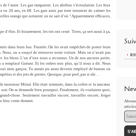
s de l’autre. Les gaz rampaient. Les abribus s’écroulaient. Les feux
eu 20 ans, en 68. Les gars assis par terre tentaient de calmer les
eilles orange qui sortaient on ne sait d’où ! Apparemment efficaces,
e d’élus. Et bizarrement, les tirs ont cessé. Tiens, ça sert aussi à ça,
Sui
ntés dans leurs bus. Frustrés. On les avait empêchés de porter leurs
s. Nous, on a essayé de retrouver notre voiture. Mais on n’avait pas
RS
ec les bleus. L’un d’eux nous a reconnus. Un de nos anciens petits.
 a remplacé Guéant. Et les ordres non plus, qu’il nous a dit. Nous
 oui mon garçon. Tu aurais pu aussi devenir employé de bureau ou
mpéries et des jets de pierres. Quoique, pour prof, pas si sûr…
 de monsieur Mittal. Elle était terminée, dans la colère et la rancœur.
New
 soir. On se demande bien pourquoi. Finalement, ils voulaient quoi,
 grand-chose. Seulement travailler encore, travailler encore, forger
Abonne
e hier, come demain.
article
Email