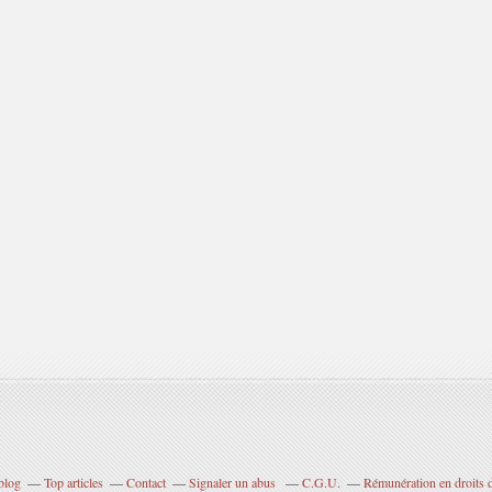
blog
Top articles
Contact
Signaler un abus
C.G.U.
Rémunération en droits d