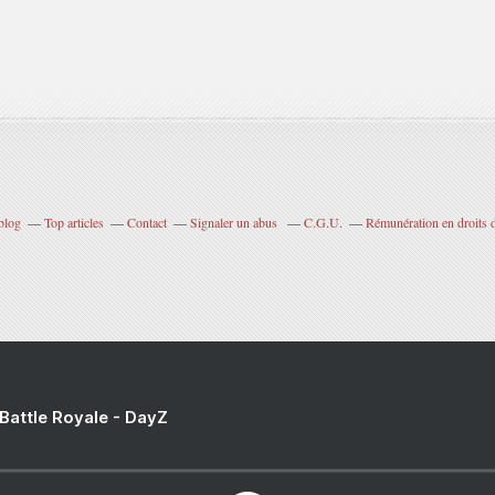
blog
Top articles
Contact
Signaler un abus
C.G.U.
Rémunération en droits d
 Battle Royale - DayZ