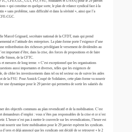
FTC, CFE-CGC, CGT, FO, FSU, Solidaires et UNSA) pour le 29 janvier.
ons » qui constitue en quelque sorte, le plan de relance syndical face à la
tin « sans problème, sans difficulté et dans la sérénité », ainsi que l’a
a CFE-CGC.
ie Marcel Grignard, secrétaire national de la CFDT, mais qui prend
emental et l’attitude des entreprises. La plate-forme porte l’exigence d’une
 une redistribution des richesses privilégiant le versement de dividendes au
’est important d’être, dans la crise, des forces de propositions et de faire
rielle Simon, de la CFTC.
s et mesures de long terme. « C’est exceptionnel que les organisations
questions aussi importantes et diverses, telles que les exigences de
e, de cibler les investissements dans tel ou tel secteur ou de suivre les aides
ot de la FSU. Pour Annick Coupé de Solidaires, cette plate-forme va nourrir
créer une dynamique pour le 29 janvier qui permettra de sortir les salariés du
er des objectifs communs au plan revendicatif et de la mobilisation. C’est
t demandeurs d’emploi : vous n’êtes pas responsables de la crise et ce n’est
tir. L’heure n’est pas à mettre le couvercle sur les revendications, l’heure est
rait nourrir une forte mobilisation pour le 29 janvier espèrent les syndicats.
a d’ores et déjà annoncé que les syndicats ont décidé de se retrouver « le 2