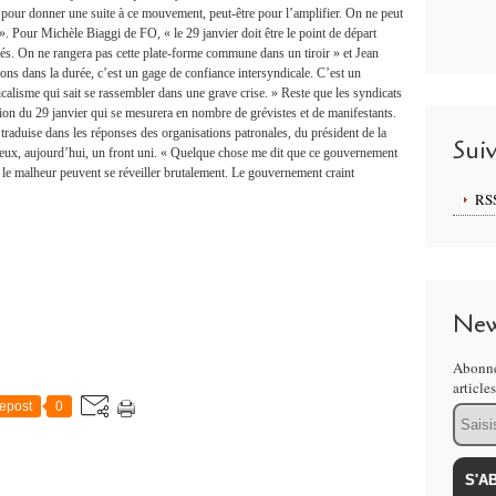
 pour donner une suite à ce mouvement, peut-être pour l’amplifier. On ne peut
 ». Pour Michèle Biaggi de FO, « le 29 janvier doit être le point de départ
iés. On ne rangera pas cette plate-forme commune dans un tiroir » et Jean
s dans la durée, c’est un gage de confiance intersyndicale. C’est un
icalisme qui sait se rassembler dans une grave crise. » Reste que les syndicats
ation du 29 janvier qui se mesurera en nombre de grévistes et de manifestants.
e traduise dans les réponses des organisations patronales, du président de la
Sui
eux, aujourd’hui, un front uni. « Quelque chose me dit que ce gouvernement
 le malheur peuvent se réveiller brutalement. Le gouvernement craint
RS
New
Abonne
article
epost
0
Email