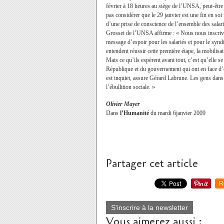
février à 18 heures au siège de l’UNSA, peut-être
pas considérer que le 29 janvier est une fin en soi
d’une prise de conscience de l’ensemble des salar
Grosset de l’UNSA affirme : « Nous nous inscrivon
message d’espoir pour les salariés et pour le synd
entendent réussir cette première étape, la mobilis
Mais ce qu’ils espèrent avant tout, c’est qu’elle s
République et du gouvernement qui ont en face d’
est inquiet, assure Gérard Labrune. Les gens dans
l’ébullition sociale. »
Olivier Mayer
Dans
l’Humanité
du mardi 6janvier 2009
Partager cet article
R
S'inscrire à la newsletter
Vous aimerez aussi :