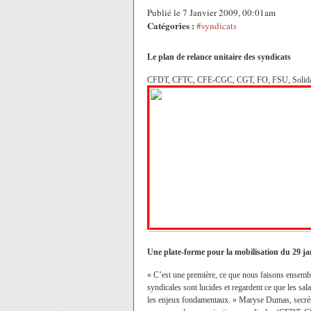
Publié le 7 Janvier 2009, 00:01am
Catégories :
#syndicats
Le plan de relance unitaire des syndicats
CFDT, CFTC, CFE-CGC, CGT, FO, FSU, Solidaires
Une plate-forme pour la mobilisation du 29 ja
« C’est une première, ce que nous faisons ensembl
syndicales sont lucides et regardent ce que les sala
les enjeux fondamentaux. » Maryse Dumas, secrétai