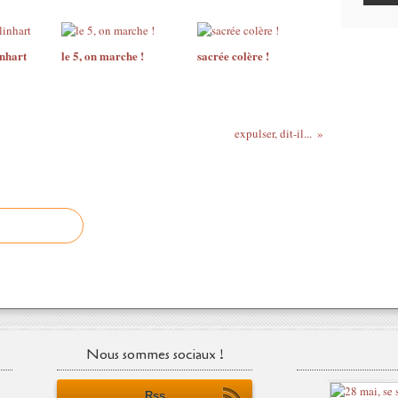
inhart
le 5, on marche !
sacrée colère !
expulser, dit-il...
Nous sommes sociaux !
Rss