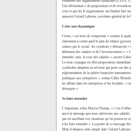
commune des organisations syndicales (CFDT, C
Une déclaration « de propositions et de revendicati
crise et que les 8 organisations ont finalisé hier ma
annoncé Gérard Labrune, secrétaire général de l
Créer une dynamique
Certes, « un texte de compromis » comme le qualif
clairement à contre-pied le plan de relance gouvern
relance par le social : les syndicats y dénoncent «
détriment des salaires et de l’investissement ». « C
entendre, unis, la voix des salariés », assure Gab
Le texte conjugue en effet propositions immédiate
syndicales adoptent un tel texte qui porte sur des 
réglementation de la sphère financière international
publiques aux entreprises », estime Gilles Moindr
les débats dans les entreprises et les localités, « 
désespoir ».
Se faire entendre
L’important, selon Maryse Dumas, « c’est d’affirm
aussi le message que nous adressons aux salariés e
pas en sacrifiant vos situations qu’on pourra en sor
à les faire entendre ». La portée de ce message dev
Mais il dépasse cette simple date. Gérard Labrune 