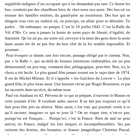
supplétifs indignes d’un occupant qui n’en demandait pas tant. Ce furent les
bus, conduits par des chauffeurs bien de chez nous eux aussi. Des bus où on
entasse des familles entières, du grand-père au nourrisson. Des bus qui se
dirigent tous vers un endroit où, en principe, on allait pour se détendre. Tu
parles… On embarque, on parque. C’est le 16 juillet 1942. C’est la Rafle du
Vél d’Hiv. Ce sera à jamais la honte de notre pays de liberté, d’égalité, de
fraternité. Qu’on ait pu, sur notre sol, envoyer à la mort des gens dont la seule
faute aurait été de ne pas être du bon côté de la foi semble impossible. Et
pourtant…
Pour évoquer ce drame, une fois encore, passage obligé par le cinéma. Non,
pas « la Rafle », qui au-delà de bonnes intentions indéniables, est un peu
démonstratif, un peu trop, comment dire, pédagogique, peut-être. Non, ici, le
choix a été facile. Le plus grand film jamais tourné sur le sujet date de 1974.
Il est de Michel Mitrani. Et il s’appelle « les Guichets du Louvre ». Le plus
grand film, le plus beau aussi. Une histoire vécue par Roger Boussinot, et par
lui racontée dans un récit, du même nom.
Paul est étudiant en 42. Prévenu de ce qui se prépare, il traverse le Marais en
cette journée d’été. Il voudrait aider, sauver. Il ne fait pas toujours ce qu’il
faut pour être pris au sérieux. Mais aussi, c’est vrai, qui pourrait croire à ce
qu’il raconte, imaginer ce qui se joue là ? On ne risque rien, n’est-ce pas,
puisqu’on est Français… Puisqu’ici, c’est la France. Rien de mal ne peut
arriver, en France, malgré les lois iniques et incompréhensibles. Ses pas
croisent des destins, des humains, et Jeanne (magnifique Christine Pascal,