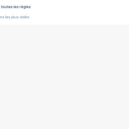
 toutes les règles
s les jeux vidéo
us choquant de Rockstar ? - Le scandale BULLY
e plus moche de Steam
du RÊVE tourne au CAUCHEMAR
pendant 8 heures
it… à tort
umiliés par un jeu vidéo
ire - Final Fantasy 8
ti un empire - Age of Empires
story DOFUS
tard, il crée l'un des pires jeux de tous les temps, MindsEye.