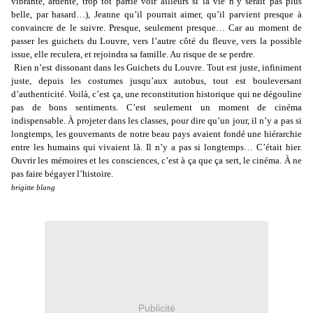
vibrante, ardente, trop tôt partie voir ailleurs si la vie n’y serait pas plus
belle, par hasard…), Jeanne qu’il pourrait aimer, qu’il parvient presque à
convaincre de le suivre. Presque, seulement presque… Car au moment de
passer les guichets du Louvre, vers l’autre côté du fleuve, vers la possible
issue, elle reculera, et rejoindra sa famille. Au risque de se perdre.
Rien n’est dissonant dans les Guichets du Louvre. Tout est juste, infiniment
juste, depuis les costumes jusqu’aux autobus, tout est bouleversant
d’authenticité. Voilà, c’est ça, une reconstitution historique qui ne dégouline
pas de bons sentiments. C’est seulement un moment de cinéma
indispensable. À projeter dans les classes, pour dire qu’un jour, il n’y a pas si
longtemps, les gouvernants de notre beau pays avaient fondé une hiérarchie
entre les humains qui vivaient là. Il n’y a pas si longtemps… C’était hier.
Ouvrir les mémoires et les consciences, c’est à ça que ça sert, le cinéma. À ne
pas faire bégayer l’histoire.
brigitte blang
Publicité