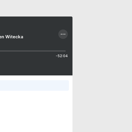
ien Witecka
-52:04