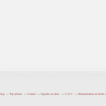
blog
Top articles
Contact
Signaler un abus
C.G.U.
Rémunération en droits d