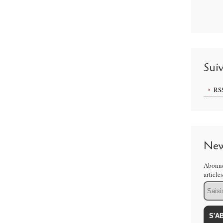
Sui
RS
New
Abonne
article
Email