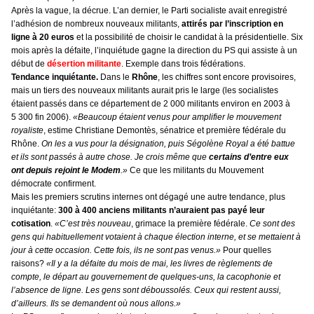
Après la vague, la décrue. L’an dernier, le Parti socialiste avait enregistré
l’adhésion de nombreux nouveaux militants,
attirés par l’inscription en
ligne à 20 euros
et la possibilité de choisir le candidat à la présidentielle. Six
mois après la défaite, l’inquiétude gagne la direction du PS qui assiste à un
début de
désertion militante
. Exemple dans trois fédérations.
Tendance inquiétante.
Dans le
Rhône
, les chiffres sont encore provisoires,
mais un tiers des nouveaux militants aurait pris le large (les socialistes
étaient passés dans ce département de 2 000 militants environ en 2003 à
5 300 fin 2006).
«Beaucoup étaient venus pour amplifier le mouvement
royaliste
, estime Christiane Demontès, sénatrice et première fédérale du
Rhône.
On les a vus pour la désignation, puis Ségolène Royal a été battue
et ils sont passés à autre chose. Je crois même que
certains d’entre eux
ont depuis rejoint le Modem
.»
Ce que les militants du Mouvement
démocrate confirment.
Mais les premiers scrutins internes ont dégagé une autre tendance, plus
inquiétante:
300 à 400 anciens
militants n’auraient pas payé leur
cotisation
.
«C’est très nouveau
, grimace la première fédérale.
Ce sont des
gens qui habituellement votaient à chaque élection interne, et se mettaient à
jour à cette occasion. Cette fois, ils ne sont pas venus.»
Pour quelles
raisons?
«Il y a la défaite du mois de mai, les livres de règlements de
compte, le départ au gouvernement de quelques-uns, la cacophonie et
l’absence de ligne. Les gens sont déboussolés. Ceux qui restent aussi,
d’ailleurs. Ils se demandent où nous allons.»