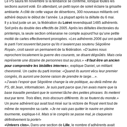
Le PS saura fin novembre si la tendance se confirme, lorsque toutes les
sections auront voté. En attendant, un petit rayon de soleil éclaire la grisaille
ambiante. A côté de cette vague de désertions, 300 nouveaux militants ont
adhéré depuis le début de l’année. La plupart après la défaite du 6 mai.
Il y a tout juste un an, la fédération du
Loiret
revendiquait 1485 adhérents.
Soit près du double des effectifs de 2005. Après les défaites électorales du
printemps, la seule section orléanaise ne compte aujourd’hui qu’une petite
moitié de cartes effectivement prorogées.
«Les adhérents 2006 qui ont quitté
le parti l’ont souvent fait parce qu’ils n’avaient pas soutenu Ségolène
Royal»
, croit savoir un permanent de la fédération.
«D’autres nous
reprochent localement la guerre des courants, se disant dégoûtés. Mais cela
représente une dizaine de personnes tout au plus.» «
Il faut être un ancien
pour comprendre les bisbilles internes
»,
explique Daniel, un militant
chevronné. Un cadre du parti ironise:
«Quand ils auront vécu leur premier
congrès, ils auront une bonne raison de prendre le large…».
«J’avais l’espoir que Ségolène change la vie politique, au-delà même du
PS
, dit Jean, informaticien.
Je suis parti parce que j’en avais marre que la
base travaille pendant que le sommet lâche des petites phrases. Ils mettent
tout par terre. Trois têtes, trois discours différents. Ils se foutent du monde.»
Un jeune adhérent qui avait tout misé sur la victoire de Royal vient tout de
même de reprendre sa carte.
«Je ne vais pas quitter le navire en pleine
tourmente,
explique-t-il.
Mais si le congrès se passe mal, je claquerais
définitivement la porte!»
«Univers clos».
Dans une section de
Lille
, le nombre d’adhérents avait