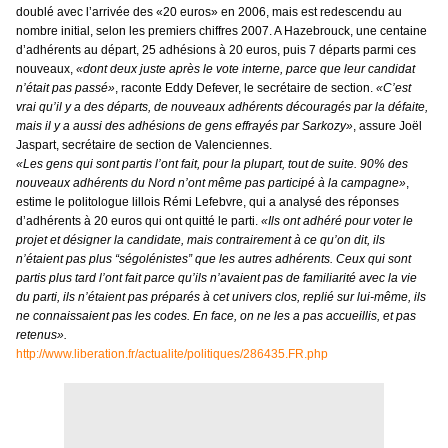
doublé avec l’arrivée des «20 euros» en 2006, mais est redescendu au
nombre initial, selon les premiers chiffres
2007. A
Hazebrouck, une centaine
d’adhérents au départ, 25 adhésions à 20 euros, puis 7 départs parmi ces
nouveaux,
«dont deux juste après le vote interne, parce que leur candidat
n’était pas passé»
, raconte Eddy Defever, le secrétaire de section.
«C’est
vrai qu’il y a des départs, de nouveaux adhérents découragés par la défaite,
mais il y a aussi des adhésions de gens effrayés par Sarkozy»
, assure Joël
Jaspart, secrétaire de section de Valenciennes.
«Les gens qui sont partis l’ont fait, pour la plupart, tout de suite. 90% des
nouveaux adhérents
du Nord n’ont même pas participé à la campagne»
,
estime le politologue lillois Rémi Lefebvre, qui a analysé des réponses
d’adhérents à 20 euros qui ont quitté le parti.
«Ils ont adhéré pour voter le
projet et désigner la candidate, mais contrairement à ce qu’on dit, ils
n’étaient pas
plus “ségolénistes” que les autres adhérents. Ceux qui sont
partis plus tard l’ont fait parce qu’ils n’avaient pas de familiarité avec la vie
du parti, ils n’étaient pas préparés à cet univers clos, replié sur lui-même, ils
ne connaissaient pas les codes. En face, on ne les a pas accueillis, et pas
retenus».
http://www.liberation.fr/actualite/politiques/286435.FR.php