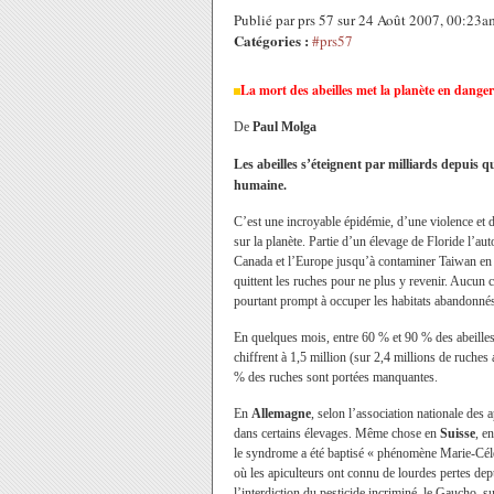
Publié par prs 57 sur 24 Août 2007, 00:23a
Catégories :
#prs57
La mort des abeilles met la planète en danger
De
Paul Molga
Les abeilles s’éteignent par milliards depuis q
humaine.
C’est une incroyable épidémie, d’une violence et 
sur la planète. Partie d’un élevage de Floride l’au
Canada et l’Europe jusqu’à contaminer Taiwan en avr
quittent les ruches pour ne plus y revenir. Aucun 
pourtant prompt à occuper les habitats abandonné
En quelques mois, entre 60 % et 90 % des abeilles 
chiffrent à 1,5 million (sur 2,4 millions de ruches
% des ruches sont portées manquantes.
En
Allemagne
, selon l’association nationale des 
dans certains élevages. Même chose en
Suisse
, e
le syndrome a été baptisé « phénomène Marie-Céle
où les apiculteurs ont connu de lourdes pertes de
l’interdiction du pesticide incriminé, le Gaucho, s