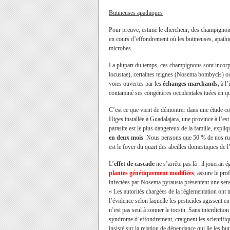
Butineuses apathiques
Pour preuve, estime le chercheur, des champignons
en cours d’effondrement où les butineuses, apathiq
microbes.
La plupart du temps, ces champignons sont incorp
locustae), certaines teignes (Nosema bombycis) o
voies ouvertes par les
échanges marchands
, à l
contaminé ses congénères occidentales tuées en qu
C’est ce que vient de démontrer dans une étude c
Higes installée à Guadalajara, une province à l’es
parasite est le plus dangereux de la famille, expliqu
en deux mois
. Nous pensons que 50 % de nos ruc
est le foyer du quart des abeilles domestiques de
L’
effet de cascade
ne s’arrête pas là : il jouerait
plantes génétiquement modifiées
, assure le pr
infectées par Nosema pyrausta présentent une sensib
« Les autorités chargées de la réglementation ont tr
l’évidence selon laquelle les pesticides agissent e
n’est pas seul à sonner le tocsin. Sans interdictio
syndrome d’effondrement, craignent les scientifique
insisté sur la relation de dépendance qui lie les b