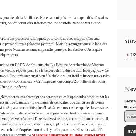
 parasites de la famille des Nosema sont présents dans quantités d’essaims
ues, ont été retrouvées infectées par une demi-douzaine de virus et de
orés à des pesticides chimiques, pour combattre les criquets (Nosema
Sui
u la pyrale du maïs (Nosema pyrausta). Mais ils
voyagent
aussi le long des
’image de Nosema ceranae, un parasite porté par les abeilles d’Asie qui a
RS
elques jours.
onduite sur l’ADN de plusieurs abeilles l’équipe de recherche de Mariano
t de Madrid réputée pour être le berceau de l’industrie du miel espagnol. « Ce
e-t-il. Il peut résister aussi bien à la chaleur qu’au froid et
infecte un essaim
hes sont contaminées. » Or l’Espagne, qui compte 2,3 millions de ruches,
New
 l’Union européenne.
 également entre ces champignons parasites et les biopesticides produits par les
Abonne
ofesseur Joe Cummins. Il vient ainsi de démontrer que des larves de pyrale
article
ilité quarante-cinq fois plus élevée à certaines toxines que les larves saines.
Email
aité le déclin des abeilles avec une approche étroite et bornée, en ignorant
n synergie avec d’autres éléments dévastateurs », accuse-t-il pour conclure. Il
n massive des pesticides systémiques, la planète risque d’assister à un autre
s : celui de l’
espèce
humaine
. Il y a cinquante ans, Einstein avait déjà
utineuses à l’homme : «
Si l’abeille disparaissait du globe, avait-il prédit,