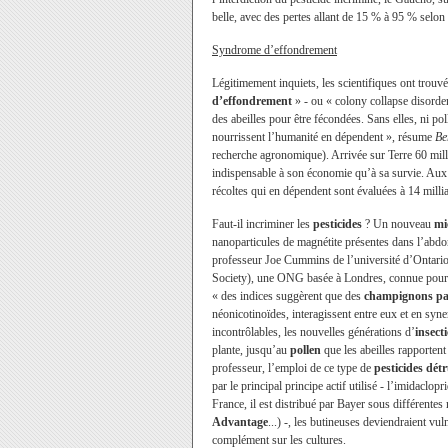
belle, avec des pertes allant de 15 % à 95 % selon 
Syndrome d’effondrement
Légitimement inquiets, les scientifiques ont trouv
d’effondrement
» - ou « colony collapse disorder
des abeilles pour être fécondées. Sans elles, ni pol
nourrissent l’humanité en dépendent », résume
Be
recherche agronomique). Arrivée sur Terre 60 milli
indispensable à son économie qu’à sa survie. Aux E
récoltes qui en dépendent sont évaluées à 14 millia
Faut-il incriminer les
pesticides
? Un nouveau
mi
nanoparticules de magnétite présentes dans l’abdo
professeur Joe Cummins de l’université d’Ontario. 
Society), une ONG basée à Londres, connue pour ses
« des indices suggèrent que des
champignons
pa
néonicotinoïdes, interagissent entre eux et en syn
incontrôlables, les nouvelles générations d’
insect
plante, jusqu’au
pollen
que les abeilles rapporten
professeur, l’emploi de ce type de
pesticides détr
par le principal principe actif utilisé - l’imidacl
France, il est distribué par Bayer sous différente
Advantage
...) -, les butineuses deviendraient vu
complément sur les cultures.