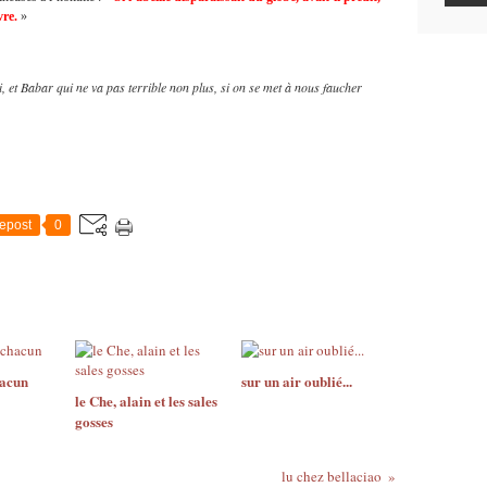
vre.
»
 et Babar qui ne va pas terrible non plus, si on se met à nous faucher
epost
0
hacun
sur un air oublié...
le Che, alain et les sales
gosses
lu chez bellaciao