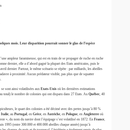
m
uelques mois. Leur disparition pourrait sonner le glas de l’espèce
d’une ampleur faramineuse, qui est en train de se propager de ruche en ruche
tomne dernier, elle a d’abord gagné la plupart des Etats américains, puis le
il dernier. Partout, le même scénario se répète : par milliards, les abeilles
cadavre à proximité. Aucun prédateur visible, pas plus que de squatter
s.
se sont ainsi volatilisées aux
Etats-Unis
où les dernières estimations
 au total) le nombre de colonies qui ont disparu dans 27 Etats. Au
Québec
, 40
apiculteurs, le quart des colonies a été décimé avec des pertes jusqu’à 80 %
n
Italie
, au
Portugal
, en
Grèce
, en
Autriche
, en
Pologne
, en
Angleterre
où
ste », du nom du navire dont l’équipage s’est volatilisé en 1872. En
France
,
puis 1995 (entre 300.000 et 400.000 abeilles chaque année) jusqu’à
ur les champs de maïs et de tournesol, l’épidémie a également repris de plus