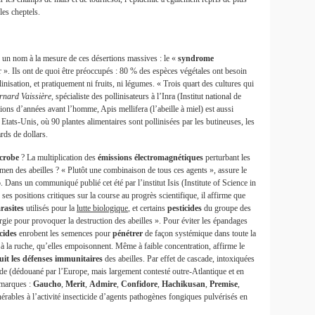
les cheptels.
é un nom à la mesure de ces désertions massives : le «
syndrome
 ». Ils ont de quoi être préoccupés : 80 % des espèces végétales ont besoin
linisation, et pratiquement ni fruits, ni légumes. « Trois quart des cultures qui
rnard Vaissière
, spécialiste des pollinisateurs à l’Inra (Institut national de
ons d’années avant l’homme, Apis mellifera (l’abeille à miel) est aussi
tats-Unis, où 90 plantes alimentaires sont pollinisées par les butineuses, les
rds de dollars.
crobe
? La multiplication des
émissions électromagnétiques
perturbant les
men des abeilles ? « Plutôt une combinaison de tous ces agents », assure le
Dans un communiqué publié cet été par l’institut Isis (Institute of Science in
 positions critiques sur la course au progrès scientifique, il affirme que
rasites
utilisés pour la
lutte biologique
, et certains
pesticides
du groupe des
ergie pour provoquer la destruction des abeilles ». Pour éviter les épandages
icides
enrobent les semences pour
pénétrer
de façon systémique dans toute la
t à la ruche, qu’elles empoisonnent. Même à faible concentration, affirme le
uit les défenses
immunitaires
des abeilles. Par effet de cascade, intoxiquées
opride (dédouané par l’Europe, mais largement contesté outre-Atlantique et en
s marques :
Gaucho
,
Merit
,
Admire
,
Confidore
,
Hachikusan
,
Premise
,
lnérables à l’activité insecticide d’agents pathogènes fongiques pulvérisés en