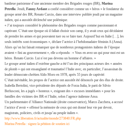
banlieue parisienne d’une ancienne membre des Brigades rouges (BR),
Marina
Petrella
. Jeudi,
Fanny Ardant
a confié considérer comme un « héros » le fondateur du
groupe armé des BR, Renato Curcio, dans une interview publiée jeudi par un magazine
italien, qui a aussitôt déclenché une polémique.
« J’ai toujours considéré le phénomène des Brigades rouges comme passionnant et
captivant. C’était une époque où il fallait choisir son camp, il y avait ceux qui décidaient
de prendre les armes et qui pouvaient tuer ou se faire tuer. Aujourd’hui en Italie […], les
seuls intérêts sont économiques », déclare l’actrice à l’hebdomadaire féminin A (Anna).
Alors qu’on lui faisait remarquer que de nombreux protagonistes italiens de l’époque
avaient « fini au gouvernement », elle a répondu : « Vous en avez un qui pour moi est un
héros. Renato Curcio. Lui n’est pas devenu un homme d’affaires. »
Le groupe armé italien d’extrême gauche a été l’un des principaux acteurs des « années
de plomb » qui ont ensanglanté et traumatisé l’Italie avec, en particulier, l’assassinat du
leader démocrate-chrétien Aldo Moro en 1978, après 55 jours de captivité.
C’était inévitable, les propos de l’actrice ont aussitôt été dénoncés par des élus de droite.
Isabella Bertolini, vice-présidente des députés de Forza Italia, le parti de Silvio
Berlusconi, les a jugés « honteux », exigeant des « excuses immédiates » pour les
familles des victimes des BR et l’Italie, selon l’agence italienne Ansa.
Un parlementaire d’Alliance Nationale (droite conservatrice), Marco Zacchera, a accusé
l’actrice d’avoir « offensé la mémoire de ceux qui ont donné leur vie par devoir,
magistrats, policiers, civils et jusqu’au peuple italien ».
http://www.liberation.fr/actualite/monde/273840.FR.php
Marina Petrella : signez la pétition de soutien ici