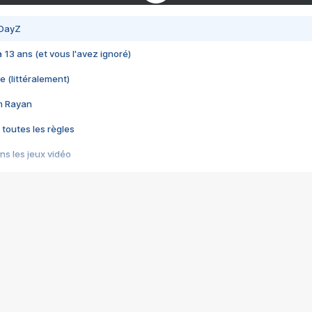
 DayZ
 a 13 ans (et vous l'avez ignoré)
e (littéralement)
im Rayan
 toutes les règles
s les jeux vidéo
us choquant de Rockstar ? - Le scandale BULLY
e plus moche de Steam
du RÊVE tourne au CAUCHEMAR
pendant 8 heures
it… à tort
umiliés par un jeu vidéo