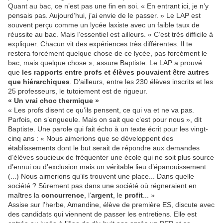
Quant au bac, ce n’est pas une fin en soi. « En entrant ici, je n’y
pensais pas. Aujourd’hui, j’ai envie de le passer. » Le LAP est
souvent perçu comme un lycée laxiste avec un faible taux de
réussite au bac. Mais l’essentiel est ailleurs. « C’est très difficile à
expliquer. Chacun vit des expériences très différentes. Il te
restera forcément quelque chose de ce lycée, pas forcément le
bac, mais quelque chose », assure Baptiste. Le LAP a prouvé
que
les rapports entre profs et élèves pouvaient être
autres
que hiérarchiques
. D’ailleurs, entre les 230 élèves inscrits et les
25 professeurs, le tutoiement est de rigueur.
« Un vrai choc thermique »
« Les profs disent ce qu’ils pensent, ce qui va et ne va pas.
Parfois, on s’engueule. Mais on sait que c’est pour nous », dit
Baptiste. Une parole qui fait écho à un texte écrit pour les vingt-
cinq ans : « Nous aimerions que se développent des
établissements dont le but serait de répondre aux demandes
d’élèves soucieux de fréquenter une école qui ne soit plus source
d’ennui ou d’exclusion mais un véritable lieu d’épanouissement.
(...) Nous aimerions qu’ils trouvent une place... Dans quelle
société ? Sûrement pas dans une société où régneraient en
maîtres la
concurrence
, l’
argent
, le
profit
... »
Assise sur l’herbe, Amandine, élève de première ES, discute avec
des candidats qui viennent de passer les entretiens. Elle est