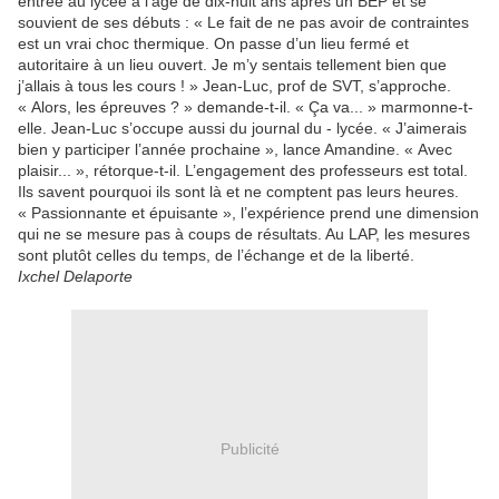
entrée au lycée à l’âge de dix-huit ans après un BEP et se
souvient de ses débuts : « Le fait de ne pas avoir de contraintes
est un vrai choc thermique. On passe d’un lieu fermé et
autoritaire à un lieu ouvert. Je m’y sentais tellement bien que
j’allais à tous les cours ! » Jean-Luc, prof de SVT, s’approche.
« Alors, les épreuves ? » demande-t-il. « Ça va... » marmonne-t-
elle. Jean-Luc s’occupe aussi du journal du - lycée. « J’aimerais
bien y participer l’année prochaine », lance Amandine. « Avec
plaisir... », rétorque-t-il. L’engagement des professeurs est total.
Ils savent pourquoi ils sont là et ne comptent pas leurs heures.
« Passionnante et épuisante », l’expérience prend une dimension
qui ne se mesure pas à coups de résultats. Au LAP, les mesures
sont plutôt celles du temps, de l’échange et de la liberté.
Ixchel Delaporte
Publicité