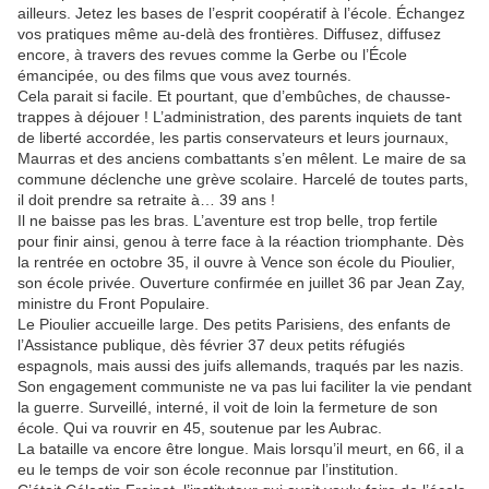
ailleurs. Jetez les bases de l’esprit coopératif à l’école. Échangez
vos pratiques même au-delà des frontières. Diffusez, diffusez
encore, à travers des revues comme la Gerbe ou l’École
émancipée, ou des films que vous avez tournés.
Cela parait si facile. Et pourtant, que d’embûches, de chausse-
trappes à déjouer ! L’administration, des parents inquiets de tant
de liberté accordée, les partis conservateurs et leurs journaux,
Maurras et des anciens combattants s’en mêlent. Le maire de sa
commune déclenche une grève scolaire. Harcelé de toutes parts,
il doit prendre sa retraite à… 39 ans !
Il ne baisse pas les bras. L’aventure est trop belle, trop fertile
pour finir ainsi, genou à terre face à la réaction triomphante. Dès
la rentrée en octobre 35, il ouvre à Vence son école du Pioulier,
son école privée. Ouverture confirmée en juillet 36 par Jean Zay,
ministre du Front Populaire.
Le Pioulier accueille large. Des petits Parisiens, des enfants de
l’Assistance publique, dès février 37 deux petits réfugiés
espagnols, mais aussi des juifs allemands, traqués par les nazis.
Son engagement communiste ne va pas lui faciliter la vie pendant
la guerre. Surveillé, interné, il voit de loin la fermeture de son
école. Qui va rouvrir en 45, soutenue par les Aubrac.
La bataille va encore être longue. Mais lorsqu’il meurt, en 66, il a
eu le temps de voir son école reconnue par l’institution.