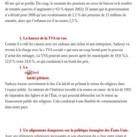
60 ans qui se profile. Du coup, le
montant des pensions ne cesse de baisser et le nombre
de retraités pauvres d’augmenter (+63 % depuis 2002). D’autant que le gouvernement
n’a décidé pour 2008 qu’une revalorisation de 1,1 % des pensions de 13 millions de
retraités, alors que l’inflation est d’au moins 2,5 %.
§
La hausse de la TVA en vue.
Comme il a vidé les caisses avec ses cadeaux aux riches et aux entreprises, Sarkozy va
revenir à la charge avec la « TVA sociale » qui sera un coup brutal pour le pouvoir
d’achat des ménages. La TVA pourrait ainsi
passer après les municipales de 19,6 % à
22,6 % voire 24,6 %, ce qui conduirait à un bond des prix.
§
La
laïcité piétinée.
Sarkozy tourne ouvertement le dos à la laïcité en prônant le retour du religieux dans
l’espace public. Sa ministre de l’Intérieur travaille à la remise en cause
de la loi de 1905
de séparation des églises et de l’État, ce qui pourrait déboucher sur le retour au
financement public des religions. Cela conduirait à une flambée de communautarisme
dans notre pays.
§
Un alignement dangereux sur la politique étrangère des États-Unis.
Avec ses références religieuses incessantes et son obsession du « choc entre islam et