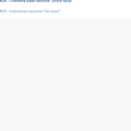
#26 : Chimène Badi raconte "Entre nous"
#25 : Indochine raconte "3e sexe"
#24 : Zaho raconte "C'est chelou"
#23 : Patrick Bruel raconte "Au café des délices"
#22 : Kyo raconte "Le chemin"
#21 : Nolwenn Leroy raconte "Cassé"
#20 : Patrick Hernandez raconte "Born to be alive"
#19 : Lorie raconte "Près de moi"
#18 : Michael Jones raconte "A nos actes manqués" (avec Jean-Jacque
#17 : Khaled raconte "Aïcha"
#16 : Corneille raconte "Parce qu'on vient de loin"
#15 : Indochine raconte "L'aventurier"
14 : Lorie raconte "Sur un air latino"