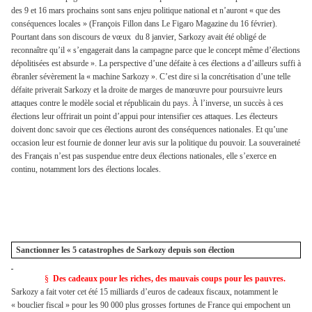
des 9 et 16 mars prochains sont sans enjeu politique national et n’auront « que des
conséquences locales » (François Fillon dans Le Figaro Magazine du 16 février).
Pourtant dans son discours de vœux
du 8 janvier, Sarkozy avait été obligé de
reconnaître qu’il « s’engagerait dans la campagne parce que le concept même d’élections
dépolitisées est absurde ». La perspective d’une défaite à ces élections a d’ailleurs suffi à
ébranler sévèrement la « machine Sarkozy ». C’est dire si la concrétisation d’une telle
défaite priverait Sarkozy et la droite de marges de manœuvre pour poursuivre leurs
attaques contre le modèle social et républicain du pays. À l’inverse, un succès à ces
élections leur offrirait un point d’appui pour intensifier ces attaques. Les électeurs
doivent donc savoir que ces élections auront des conséquences nationales. Et qu’une
occasion leur est fournie de donner leur avis sur la politique du pouvoir. La souveraineté
des Français n’est pas suspendue entre deux élections nationales, elle s’exerce en
continu, notamm
ent lors des élections locales.
Sanctionner les 5 catastrophes de Sarkozy depuis son élection
§
Des cadeaux pour les riches, des mauvais coups pour les pauvres.
Sarkozy a fait voter cet été 15 milliards d’euros de cadeaux fiscaux, notamment le
« bouclier fiscal » pour les 90 000 plus grosses fortunes de France qui empochent un