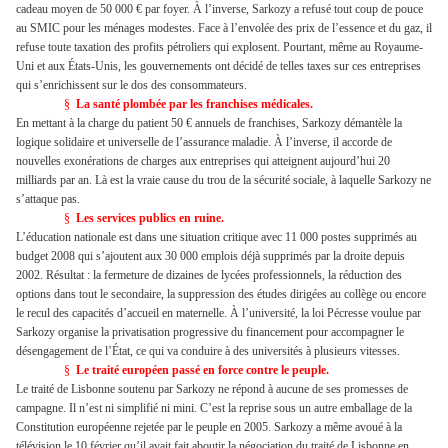
cadeau moyen de 50 000 € par foyer. À l’inverse, Sarkozy a refusé tout coup de pouce
au SMIC pour les ménages modestes. Face à l’envolée des prix de l’essence et du gaz, il
refuse toute taxation des profits pétroliers qui explosent. Pourtant, même au Royaume-
Uni et aux États-Unis, les gouvernements ont décidé de telles taxes sur ces entreprises
qui s’enrichissent sur le dos des consommateurs.
§
La santé plombée par les franchises médicales.
En mettant à la charge du patient 50 € annuels de franchises, Sarkozy démantèle la
logique solidaire et universelle de l’assurance maladie. À l’inverse, il accorde de
nouvelles exonérations de charges aux entreprises qui atteignent aujourd’hui 20
milliards par an. Là est la vraie cause du trou de la sécurité sociale, à laquelle Sarkozy ne
s’attaque pas.
§
Les services publics en ruine.
L’éducation nationale est dans une situation critique avec 11 000 postes supprimés au
budget 2008 qui s’ajoutent aux 30 000 emplois déjà supprimés par la droite depuis
2002. Résultat : la fermeture de dizaines de lycées professionnels, la réduction des
options dans tout le secondaire, la suppression des études dirigées au collège ou encore
le recul des capacités d’accueil en maternelle. À l’université, la loi Pécresse voulue par
Sarkozy organise la privatisation progressive du financement pour accompagner le
désengagement de l’État, ce qui va conduire à des universités à plusieurs vitesses.
§
Le traité européen passé en force contre le peuple.
Le traité de Lisbonne soutenu par Sarkozy ne répond à aucune de ses promesses de
campagne. Il n’est ni simplifié ni mini. C’est la reprise sous un autre emballage de la
Constitution européenne rejetée par le peuple en 2005. Sarkozy a même avoué à la
télévision le 10 février qu’il avait fait aboutir la négociation du traité de Lisbonne en