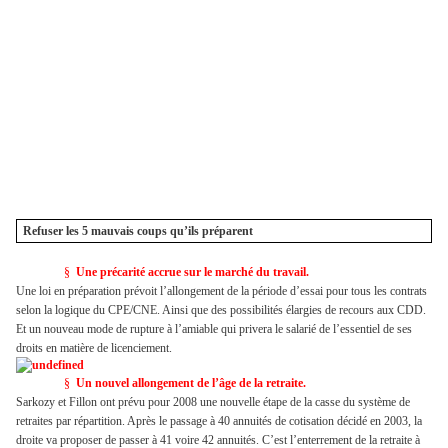
Refuser les 5 mauvais coups qu’ils préparent
§
Une précarité accrue sur le marché du travail.
Une loi en préparation prévoit l’allongement de la période d’essai pour tous les contrats
selon la logique du CPE/CNE. Ainsi que des possibilités élargies de recours aux CDD.
Et un nouveau mode de rupture à l’amiable qui privera le salarié de l’essentiel de ses
droits en matière de licenciement.
§
Un nouvel allongement de l’âge de la retraite.
Sarkozy et Fillon ont prévu pour 2008 une nouvelle étape de la casse du système de
retraites par répartition. Après le passage à 40 annuités de cotisation décidé en 2003, la
droite va proposer de passer à 41 voire 42 annuités. C’est l’enterrement de la retraite à