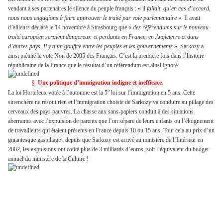
vendant à ses partenaires le silence du peuple français : « il
fallait, qu’en cas d’accord,
nous nous engagions à faire approuver le traité par voie parlementaire
». Il avait
d’ailleurs déclaré le 14 novembre à Strasbourg que «
des référendums sur le nouveau
traité européen seraient dangereux
et perdants en France, en Angleterre et dans
d’autres pays. Il y a un gouffre entre les peuples et les gouvernements
». Sarkozy a
ainsi piétiné le vote Non de 2005 des Français. C’est la première fois dans l’histoire
républicaine de la France que le résultat d’un référendum est ainsi ignoré.
§
Une politique d’immigration indigne et inefficace.
e
La loi Hortefeux votée à l’automne est la 5
loi sur l’immigration en 5 ans. Cette
surenchère ne résout rien et l’immigration choisie de Sarkozy va conduire au pillage des
cerveaux des pays pauvres. La chasse aux sans-papiers conduit à des situations
aberrantes avec l’expulsion de parents que l’on sépare de leurs enfants ou l’éloignement
de travailleurs qui étaient présents en France depuis 10 ou 15 ans. Tout cela au prix d’un
gigantesque gaspillage : depuis que Sarkozy est arrivé au ministère de l’Intérieur en
2002, les expulsions ont coûté plus de 3 milliards d’euros, soit l’équivalent du budget
annuel du ministère de la Culture !