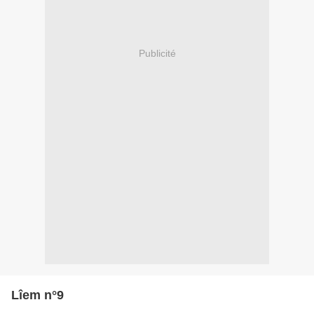
Publicité
Lîem n°9