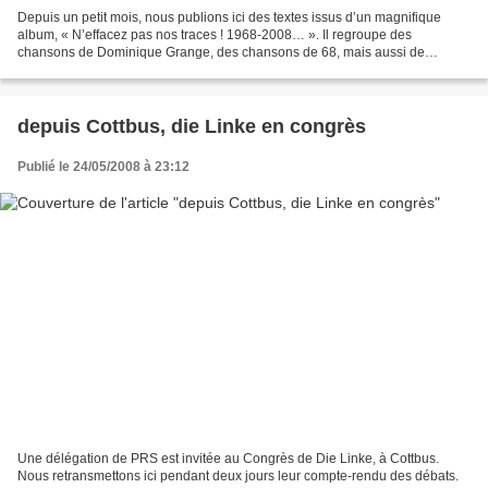
Depuis un petit mois, nous publions ici des textes issus d’un magnifique
album, « N’effacez pas nos traces ! 1968-2008… ». Il regroupe des
chansons de Dominique Grange, des chansons de 68, mais aussi de
maintenant, pour ne pas oublier ce que fut ce printemps...
depuis Cottbus, die Linke en congrès
Publié le 24/05/2008 à 23:12
Une délégation de PRS est invitée au Congrès de Die Linke, à Cottbus.
Nous retransmettons ici pendant deux jours leur compte-rendu des débats.