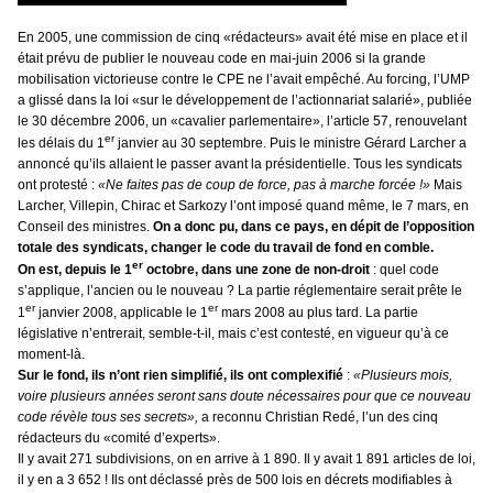
En 2005, une commission de cinq «rédacteurs» avait été mise en place et il
était prévu de publier le nouveau code en mai-juin 2006 si la grande
mobilisation victorieuse contre le CPE ne l’avait empêché. Au forcing, l’UMP
a glissé dans la loi «sur le développement de l’actionnariat salarié», publiée
le 30 décembre 2006, un «cavalier parlementaire», l’article 57, renouvelant
er
les délais du 1
janvier au 30 septembre. Puis le
ministre Gérard Larcher a
annoncé qu’ils allaient le passer avant la présidentielle. Tous les syndicats
ont protesté :
«Ne faites pas de coup de force, pas à marche forcée !»
Mais
Larcher, Villepin, Chirac et Sarkozy l’ont imposé quand même, le 7 mars, en
Conseil des ministres.
On a donc pu, dans ce pays, en dépit de l’opposition
totale des syndicats, changer le code du travail de fond en comble.
er
On est, depuis le 1
octobre, dans une zone de non-droit
: quel code
s’applique, l’ancien ou le nouveau ? La partie réglementaire serait prête le
er
er
1
janvier 2008, applicable le 1
mars 2008 au plus tard. La partie
législative n’entrerait, semble-t-il, mais c’est contesté, en vigueur qu’à ce
moment-là.
Sur le fond, ils n’ont rien simplifié, ils ont complexifié
:
«Plusieurs mois,
voire plusieurs années seront sans doute nécessaires pour que ce nouveau
code révèle tous ses secrets»,
a reconnu Christian Redé, l’un des cinq
rédacteurs du «comité d’experts».
Il y avait 271 subdivisions, on en arrive à 1 890. Il y avait 1 891 articles de loi,
il y en a 3 652 ! Ils ont déclassé près de 500 lois en décrets modifiables à