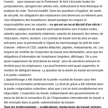
l’avenir… sans repasser par le Parlement. Ils font s’écrouler toutes les
jurisprudences, abrogent des articles clés, restructurent le fond théorique et
pratique du code. Tout est modifié. Dans les questions d’hygiène, de santé,
de sécurité, les obligations des employeurs sont devenues un élément avec
«les obligations des travailleurs» faisant partager les risques et
responsabilités avec les salariés –
ce qui est un recul décisif d’un siècle !
Certaines catégories de salariés sont externalisées vers d’autres codes :
salariés agricoles, assistants maternels, salariés du transport, des mines, de
l’éducation, marins, dockers. Les contrats de travail sont de plus en plus
précaires avec la permissivité à l’égard du marchandage du prêt de main-
d’œuvre : intérim et CDD, salariés détachés, pigistes, indépendants, etc. Les
moyens de contrôle de l’inspection du travail sont démantelés, ainsi que les
obligations d’information de l’employeur (registres, affichage). On a une
quasi-suppression du droit pénal du travail : plus de sanctions prévues en
récidive pour les employeurs. Les prud’hommes sont quasi supprimés, le
nombre de délégués baisse. La question de la durée du travail est renvoyée
à la partie «salaires».
L’apprentissage a été chassé de la partie «contrat de travail» pour être
renvoyé à la formation professionnelle. Le droit de grève a été introduit dans
la partie «négociation collective» alors que c’est un droit constitutionnel non
négociable. L’inspection du travail, indépendante des gouvernements en
place du fait de la convention 81 de l’Organisation internationale du travail, a
été renvoyée dans la partie «administration du travail».
Tous les professionnels – syndicalistes, inspecteurs du travail, juristes,