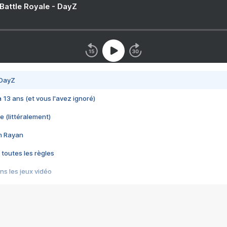
 Battle Royale - DayZ
 DayZ
 a 13 ans (et vous l'avez ignoré)
e (littéralement)
im Rayan
 toutes les règles
s les jeux vidéo
us choquant de Rockstar ? - Le scandale BULLY
e plus moche de Steam
du RÊVE tourne au CAUCHEMAR