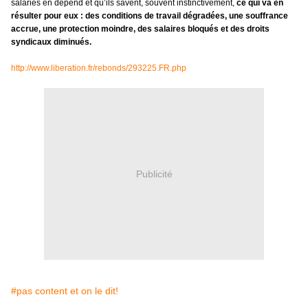
salariés en dépend et qu’ils savent, souvent instinctivement,
ce qui va en
résulter pour eux : des conditions de travail dégradées, une souffrance
accrue, une protection moindre, des salaires bloqués et des droits
syndicaux diminués.
http://www.liberation.fr/rebonds/293225.FR.php
Publicité
#pas content et on le dit!