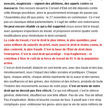
avocats, magistrats – signent des pétitions, des appels contre ce
massacre
. Des recours devant le Conseil d’Etat ont été déposés contre
cette étrange procédure, alors le gouvernement envisage de passer par
l’Assemblée plus tôt que prévu : le 27 novembre en commission. Ce n’est
pas un classique débat parlementaire, il s’agit de ratifier une ordonnance.
On peut encore rétablir ce qui a été supprimé
(nous avons fait le travail,
avec quelques inspecteurs du travail, et proposons environ quatre cents
modifications pour réintroduire le droit constant).
Le code du travail, c’est le droit le plus intime, le plus quotidien, pour
seize millions de salariés du privé, mais aussi le droit le moins connu, le
plus contesté, le plus fraudé. C’est la base de l’Etat de droit dans
l’entreprise. C’est le seul droit qui protège – trop fragilement – et
contribue à fixer le coût de la force de travail de 91 % de la population
active.
C’est un droit évolutif, élaboré en cent trente ans, avec des hauts et des bas,
minutieusement, sous l’impact des luttes sociales et politiques. Chaque
ligne, chaque article, chaque alinéa représente de la sueur et des larmes,
des souffrances et des grèves, des victoires et des échecs, produits de toute
l’histoire des mouvements sociaux de notre pays.
C’est un texte de notre
droit qui ne devrait pas être réécrit.
Ce qui est effrayant, c’est le silence
général, déterminé, étouffant sur une telle affaire. Pas de une. Pas de débat.
Pas d’explication. Motus et bouche cousue de tous. Il paraît que c’est «trop
compliqué» pour «intéresser les gens» alors que la vie de seize millions de