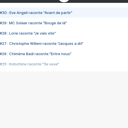
#30 : Eve Angeli raconte "Avant de partir"
#29 : MC Solaar raconte "Bouge de là"
28 : Lorie raconte "Je vais vite"
#27 : Christophe Willem raconte "Jacques a dit"
#26 : Chimène Badi raconte "Entre nous"
#25 : Indochine raconte "3e sexe"
#24 : Zaho raconte "C'est chelou"
#23 : Patrick Bruel raconte "Au café des délices"
#22 : Kyo raconte "Le chemin"
#21 : Nolwenn Leroy raconte "Cassé"
#20 : Patrick Hernandez raconte "Born to be alive"
#19 : Lorie raconte "Près de moi"