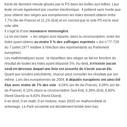
tracts de dernière minute glissés par le PS dans les boîtes aux lettres. Leur
texte circule également par courrier électronique. Il prétend sans honte que
pour obtenir des sièges aux européennes les listes doivent obtenir entre
7,7% (Ile-de-France) et 11,1% (Est) et en conclut que le vote PS est le seul
vote utile.
Il s’agit là d’une
manœuvre mensongère
.
La loi est claire : «
les sièges sont répartis, dans la circonscription, entre les
listes ayant obtenu
au moins 5 % des suffrages exprimés
» (loi n°77-729
du 7 juillet 1977 relative à l'élection des représentants au Parlement
européen).
Les mathématiques aussi : la répartition des sièges se fait en fonction du
résultat de toutes les listes ayant dépassé 5%. Au-delà,
il n’existe aucun
seuil en-dessous duquel une liste est assurée de n’avoir aucun élu
.
Quant aux scrutins précédents, chacun peut consulter les résultats par soi-
même. Lors des européennes de 2004,
6 députés européens ont ainsi été
élus avec moins de 7% des voix
: 6,04% (en Ile-de-France), 6,08% (en Ile-
de-France), 6,15% (dans la circonscription Sud-Est), 6,39% (Est), 6,80%
(Nord-Ouest) ou 6,83% (Nord-Ouest).
0 en droit, 0 en math, 0 en histoire, mais 20/20 en malhonnêteté et
enfumage. Le Parti socialiste est décidément tombé bien bas.