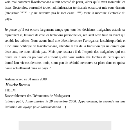
vois mal comment Ravalomanana aurait accepté de partir, alors qu’il avait manipulé les
listes électorales, verrouillé toute l‘administration territoriale et surtout mis sous étreinte
(étreignoir ????? : je ne retrouve pas le mot exact !!!!!) toute la machine électorale du
pays.
Je pense qu’il est encore largement temps que tous les décideurs malgaches actuels se
reprennent et, laissant de côté les tentations personnelles, refusent cette fuite en avant qui
semble les habiter. Nous avons lutté une décennie contre l’arrogance, la schizophrénie et
l’inculture politique de Ravalomanana, attendre la fin de la transition qui ne durera que
deux ans, ne nous effraie pas. Mais que restera-t-il de l’espoir des malgaches qui ont
bravé les fusils du pouvoir et surtout quelle voix sortira des tombes de ceux qui ont
donné leur vie ces derniers mois, si un peu de sérénité ne trouve sa place dans ce qui se
passe actuellement dans ce pays ?
Antananarivo ce 31 mars 2009
Maurice Beranto
FIDEM
Rassemblement des Démocrates de Madagascar
(
photos pg57, Antananarivo le 29 septembre 2008. Apparemment, la seconde est une
)
invitation au voyage pour Ravalomanana...