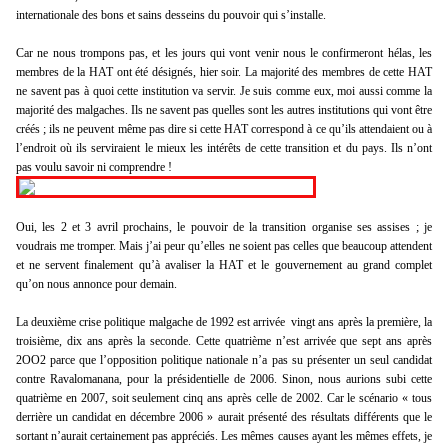
internationale des bons et sains desseins du pouvoir qui s’installe.
Car ne nous trompons pas, et les jours qui vont venir nous le confirmeront hélas, les
membres de la HAT ont été désignés, hier soir. La majorité des membres de cette HAT
ne savent pas à quoi cette institution va servir. Je suis comme eux, moi aussi comme la
majorité des malgaches. Ils ne savent pas quelles sont les autres institutions qui vont être
créés ; ils ne peuvent même pas dire si cette HAT correspond à ce qu’ils attendaient ou à
l’endroit où ils serviraient le mieux les intérêts de cette transition et du pays. Ils n’ont
pas voulu savoir ni comprendre !
Oui, les 2 et 3 avril prochains, le pouvoir de la transition organise ses assises ; je
voudrais me tromper. Mais j’ai peur qu’elles ne soient pas celles que beaucoup attendent
et ne servent finalement qu’à avaliser la HAT et le gouvernement au grand complet
qu’on nous annonce pour demain.
La deuxième crise politique malgache de 1992 est arrivée vingt ans après la première, la
troisième, dix ans après la seconde. Cette quatrième n’est arrivée que sept ans après
2OO2 parce que l’opposition politique nationale n’a pas su présenter un seul candidat
contre Ravalomanana, pour la présidentielle de 2006. Sinon, nous aurions subi cette
quatrième en 2007, soit seulement cinq ans après celle de 2002. Car le scénario « tous
derrière un candidat en décembre 2006 » aurait présenté des résultats différents que le
sortant n’aurait certainement pas appréciés. Les mêmes causes ayant les mêmes effets, je