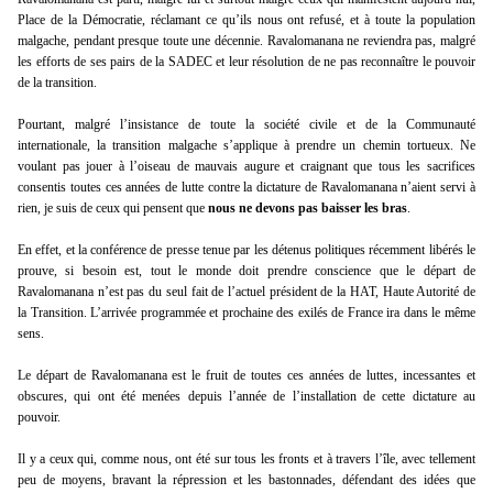
Place de la Démocratie, réclamant ce qu’ils nous ont refusé, et à toute la population
malgache, pendant presque toute une décennie. Ravalomanana ne reviendra pas, malgré
les efforts de ses pairs de la SADEC et leur résolution de ne pas reconnaître le pouvoir
de la transition.
Pourtant, malgré l’insistance de toute la société civile et de la Communauté
internationale, la transition malgache s’applique à prendre un chemin tortueux. Ne
voulant pas jouer à l’oiseau de mauvais augure et craignant que tous les sacrifices
consentis toutes ces années de lutte contre la dictature de Ravalomanana n’aient servi à
rien, je suis de ceux qui pensent que
nous ne devons pas baisser les bras
.
En effet, et la conférence de presse tenue par les détenus politiques récemment libérés le
prouve, si besoin est, tout le monde doit prendre conscience que le départ de
Ravalomanana n’est pas du seul fait de l’actuel président de la HAT, Haute Autorité de
la Transition. L’arrivée programmée et prochaine des exilés de France ira dans le même
sens.
Le départ de Ravalomanana est le fruit de toutes ces années de luttes, incessantes et
obscures, qui ont été menées depuis l’année de l’installation de cette dictature au
pouvoir.
Il y a ceux qui, comme nous, ont été sur tous les fronts et à travers l’île, avec tellement
peu de moyens, bravant la répression et les bastonnades, défendant des idées que