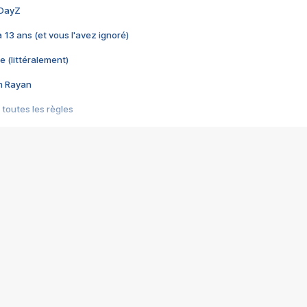
 DayZ
 a 13 ans (et vous l'avez ignoré)
e (littéralement)
im Rayan
 toutes les règles
s les jeux vidéo
us choquant de Rockstar ? - Le scandale BULLY
e plus moche de Steam
du RÊVE tourne au CAUCHEMAR
pendant 8 heures
it… à tort
umiliés par un jeu vidéo
ire - Final Fantasy 8