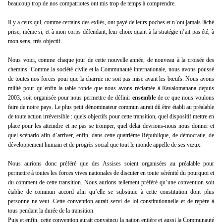
beaucoup trop de nos compatriotes ont mis trop de temps à comprendre.
Il y a ceux qui, comme certains des exilés, ont payé de leurs poches et n’ont jamais lâché
prise, même si, et à mon corps défendant, leur choix quant à la stratégie n’ait pas été, à
mon sens, très objectif.
Nous voici, comme chaque jour de cette nouvelle année, de nouveau à la croisée des
chemins. Comme la société civile et la Communauté internationale, nous avons poussé
de toutes nos forces pour que la charrue ne soit pas mise avant les bœufs. Nous avons
milité pour qu’enfin la table ronde que nous avons réclamée à Ravalomanana depuis
2003, soit organisée pour nous permettre de définir
ensemble
de ce que nous voulons
faire de notre pays. Le plus petit dénominateur commun aurait dû être établi au préalable
de toute action irréversible : quels objectifs pour cette transition, quel dispositif mettre en
place pour les atteindre et ne pas se tromper, quel délai devrions-nous nous donner et
quel scénario afin d’arriver, enfin, dans cette quatrième République, de démocratie, de
développement humain et de progrès social que tout le monde appelle de ses vœux.
Nous aurions donc préféré que des Assises soient organisées au préalable pour
permettre à toutes les forces vives nationales de discuter en toute sérénité du pourquoi et
du comment de cette transition. Nous aurions tellement préféré qu’une convention soit
établie de commun accord afin qu’elle se substitue à cette constitution dont plus
personne ne veut. Cette convention aurait servi de loi constitutionnelle et de repère à
tous pendant la durée de la transition.
Puis et enfin, cette convention aurait convaincu la nation entière et aussi la Communauté