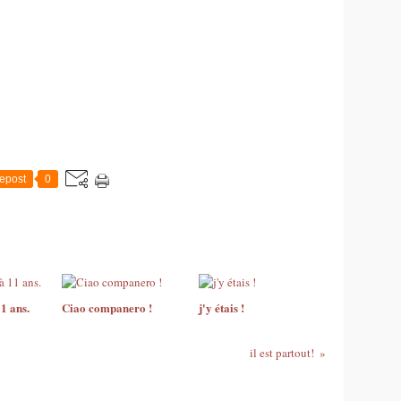
epost
0
11 ans.
Ciao companero !
j'y étais !
il est partout!