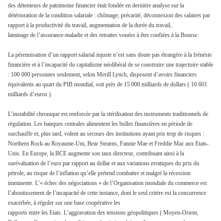
des détenteurs de patrimoine financier était fondée en dernière analyse sur la
détérioration de la condition salariale : chômage, précarité, déconnexion des salaires par
rapport à la productivité du travail, augmentation de la durée du travail,
laminage de l’assurance-maladie et des retraites vouées à être confiées à la Bourse.
La pérennisation d’un rapport salarial injuste n’est sans doute pas étrangère à la frénésie
financière et à l’incapacité du capitalisme néolibéral de se construire une trajectoire stable
: 100 000 personnes seulement, selon Merill Lynch, disposent d’avoirs financiers
équivalents au quart du PIB mondial, soit près de 15 000 milliards de dollars ( 10 601
milliards d’euros ).
L’instabilité chronique est renforcée par la stérilisation des instruments traditionnels de
régulation. Les banques centrales alimentent les bulles financières en période de
surchauffe et, plus tard, volent au secours des institutions ayant pris trop de risques :
Northern Rock au Royaume-Uni, Bear Stearns, Fannie Mae et Freddie Mac aux Etats-
Unis. En Europe, la BCE augmente son taux directeur, contribuant ainsi à la
surévaluation de l’euro par rapport au dollar et aux variations erratiques du prix du
pétrole, au risque de l’inflation qu’elle prétend combattre et malgré la récession
imminente. L’« échec des négociations » de l’Organisation mondiale du commerce est
l’aboutissement de l’incapacité de cette instance, dont le seul critère est la concurrence
exacerbée, à réguler sur une base coopérative les
rapports entre les Etats. L’aggravation des tensions géopolitiques ( Moyen-Orient,