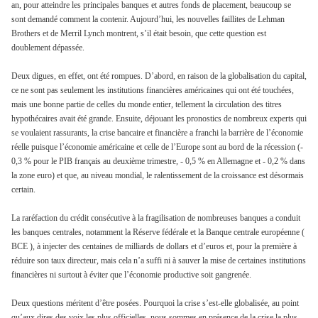
an, pour atteindre les principales banques et autres fonds de placement, beaucoup se
sont demandé comment la contenir. Aujourd’hui, les nouvelles faillites de Lehman
Brothers et de Merril Lynch montrent, s’il était besoin, que cette question est
doublement dépassée.
Deux digues, en effet, ont été rompues. D’abord, en raison de la globalisation du capital,
ce ne sont pas seulement les institutions financières américaines qui ont été touchées,
mais une bonne partie de celles du monde entier, tellement la circulation des titres
hypothécaires avait été grande. Ensuite, déjouant les pronostics de nombreux experts qui
se voulaient rassurants, la crise bancaire et financière a franchi la barrière de l’économie
réelle puisque l’économie américaine et celle de l’Europe sont au bord de la récession (-
0,3 % pour le PIB français au deuxième trimestre, - 0,5 % en Allemagne et - 0,2 % dans
la zone euro) et que, au niveau mondial, le ralentissement de la croissance est désormais
certain.
La raréfaction du crédit consécutive à la fragilisation de nombreuses banques a conduit
les banques centrales, notamment la Réserve fédérale et la Banque centrale européenne (
BCE ), à injecter des centaines de milliards de dollars et d’euros et, pour la première à
réduire son taux directeur, mais cela n’a suffi ni à sauver la mise de certaines institutions
financières ni surtout à éviter que l’économie productive soit gangrenée.
Deux questions méritent d’être posées. Pourquoi la crise s’est-elle globalisée, au point
qu’aux dires des voix les plus officielles, nous sommes en présence de la crise la plus