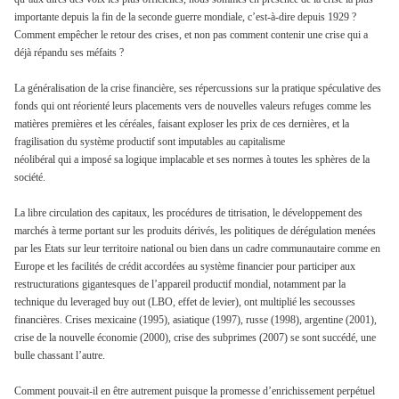
importante depuis la fin de la seconde guerre mondiale, c’est-à-dire depuis 1929 ?
Comment empêcher le retour des crises, et non pas comment contenir une crise qui a
déjà répandu ses méfaits ?
La généralisation de la crise financière, ses répercussions sur la pratique spéculative des
fonds qui ont réorienté leurs placements vers de nouvelles valeurs refuges comme les
matières premières et les céréales, faisant exploser les prix de ces dernières, et la
fragilisation du système productif sont imputables au capitalisme
néolibéral qui a imposé sa logique implacable et ses normes à toutes les sphères de la
société.
La libre circulation des capitaux, les procédures de titrisation, le développement des
marchés à terme portant sur les produits dérivés, les politiques de dérégulation menées
par les Etats sur leur territoire national ou bien dans un cadre communautaire comme en
Europe et les facilités de crédit accordées au système financier pour participer aux
restructurations gigantesques de l’appareil productif mondial, notamment par la
technique du leveraged buy out (LBO, effet de levier), ont multiplié les secousses
financières. Crises mexicaine (1995), asiatique (1997), russe (1998), argentine (2001),
crise de la nouvelle économie (2000), crise des subprimes (2007) se sont succédé, une
bulle chassant l’autre.
Comment pouvait-il en être autrement puisque la promesse d’enrichissement perpétuel