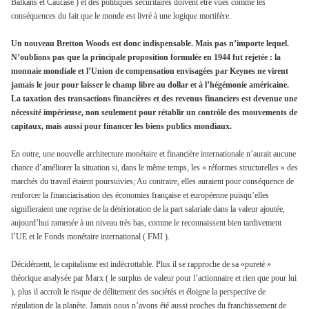
Balkans et Caucase ) et des politiques sécuritaires doivent être vues comme les
conséquences du fait que le monde est livré à une logique mortifère.
Un nouveau Bretton Woods est donc indispensable. Mais pas n’importe lequel.
N’oublions pas que la principale proposition formulée en 1944 fut rejetée : la
monnaie mondiale et l’Union de compensation envisagées par Keynes ne virent
jamais le jour pour laisser le champ libre au dollar et à l’hégémonie américaine.
La taxation des transactions financières et des revenus financiers est devenue une
nécessité impérieuse, non seulement pour rétablir un contrôle des mouvements de
capitaux, mais aussi pour financer les biens publics mondiaux.
En outre, une nouvelle architecture monétaire et financière internationale n’aurait aucune
chance d’améliorer la situation si, dans le même temps, les « réformes structurelles » des
marchés du travail étaient poursuivies; Au contraire, elles auraient pour conséquence de
renforcer la financiarisation des économies française et européenne puisqu’elles
signifieraient une reprise de la détérioration de la part salariale dans la valeur ajoutée,
aujourd’hui ramenée à un niveau très bas, comme le reconnaissent bien tardivement
l’UE et le Fonds monétaire international ( FMI ).
Décidément, le capitalisme est indécrottable. Plus il se rapproche de sa «pureté »
théorique analysée par Marx ( le surplus de valeur pour l’actionnaire et rien que pour lui
), plus il accroît le risque de délitement des sociétés et éloigne la perspective de
régulation de la planète. Jamais nous n’avons été aussi proches du franchissement de