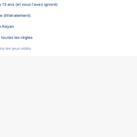
 a 13 ans (et vous l'avez ignoré)
e (littéralement)
im Rayan
 toutes les règles
s les jeux vidéo
us choquant de Rockstar ? - Le scandale BULLY
e plus moche de Steam
du RÊVE tourne au CAUCHEMAR
pendant 8 heures
it… à tort
umiliés par un jeu vidéo
ire - Final Fantasy 8
ti un empire - Age of Empires