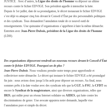
JUSTICE.
Avec d’autres, la
Ligue des droits de l’homme
va déposer un ultime
recours contre le fichier EDVIGE. Son président appelle à intensifier la lutte.
Depuis le 1er juillet, date de sa promulgation, le décret instaurant le fichier EDVIGE
s’est déjà vu attaquer cinq fois devant le Conseil d’État par des personnalités politiques
et des syndicats. Tous demandent l’annulation totale de ce nouvel outil de
renseignements. Une quinzaine d’organisations s’apprêtent à faire la même démarche.
Entretien avec
Jean-Pierre Dubois, président de la Ligue des droits de l’homme
(LDH).
Des organisations déposeront vendredi un nouveau recours devant le Conseil d’État
contre le fichier EDVIGE. Pourquoi un de plus ?
Jean-Pierre Dubois
. Nous voulions prendre notre temps pour approfondir et
collectiviser notre démarche. Le décret qui instaure le fichier EDVIGE a été promulgué
fin juin : nous avions donc jusqu’à fin août pour déposer un recours. Au final, nous
sommes prêts à la date voulue avec des syndicats tels que la
CGT
, la
FSU
, la
CFDT
ou
encore le
Syndicat de la magistrature
, ainsi que diverses organisations, telles que
IRIS
, qui milite pour un réseau Internet solidaire ou
AIDES
, qui lutte contre les
discriminations de genre. Une avocate appuiera notre demande, laquelle vise
l’annulation pure et simple du décret.