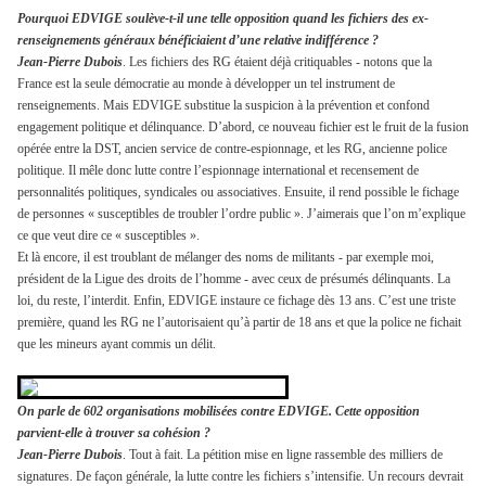
Pourquoi EDVIGE soulève-t-il une telle opposition quand les fichiers des ex-
renseignements généraux bénéficiaient d’une relative indifférence ?
Jean-Pierre Dubois
. Les fichiers des RG étaient déjà critiquables - notons que la
France est la seule démocratie au monde à développer un tel instrument de
renseignements. Mais EDVIGE substitue la suspicion à la prévention et confond
engagement politique et délinquance. D’abord, ce nouveau fichier est le fruit de la fusion
opérée entre la DST, ancien service de contre-espionnage, et les RG, ancienne police
politique. Il mêle donc lutte contre l’espionnage international et recensement de
personnalités politiques, syndicales ou associatives. Ensuite, il rend possible le fichage
de personnes « susceptibles de troubler l’ordre public ». J’aimerais que l’on m’explique
ce que veut dire ce « susceptibles ».
Et là encore, il est troublant de mélanger des noms de militants - par exemple moi,
président de la Ligue des droits de l’homme - avec ceux de présumés délinquants. La
loi, du reste, l’interdit. Enfin, EDVIGE instaure ce fichage dès 13 ans. C’est une triste
première, quand les RG ne l’autorisaient qu’à partir de 18 ans et que la police ne fichait
que les mineurs ayant commis un délit.
On parle de 602 organisations mobilisées contre EDVIGE. Cette opposition
parvient-elle à trouver sa cohésion ?
Jean-Pierre Dubois
. Tout à fait. La pétition mise en ligne rassemble des milliers de
signatures. De façon générale, la lutte contre les fichiers s’intensifie. Un recours devrait