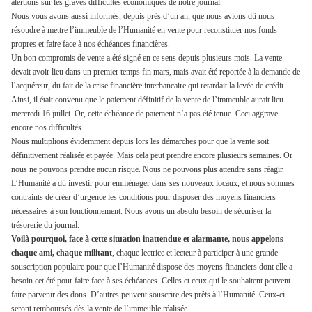
alertions sur les graves difficultés économiques de notre journal.
Nous vous avons aussi informés, depuis près d’un an, que nous avions dû nous
résoudre à mettre l’immeuble de l’Humanité en vente pour reconstituer nos fonds
propres et faire face à nos échéances financières.
Un bon compromis de vente a été signé en ce sens depuis plusieurs mois. La vente
devait avoir lieu dans un premier temps fin mars, mais avait été reportée à la demande de
l’acquéreur, du fait de la crise financière interbancaire qui retardait la levée de crédit.
Ainsi, il était convenu que le paiement définitif de la vente de l’immeuble aurait lieu
mercredi 16 juillet. Or, cette échéance de paiement n’a pas été tenue. Ceci aggrave
encore nos difficultés.
Nous multiplions évidemment depuis lors les démarches pour que la vente soit
définitivement réalisée et payée. Mais cela peut prendre encore plusieurs semaines. Or
nous ne pouvons prendre aucun risque. Nous ne pouvons plus attendre sans réagir.
L’Humanité a dû investir pour emménager dans ses nouveaux locaux, et nous sommes
contraints de créer d’urgence les conditions pour disposer des moyens financiers
nécessaires à son fonctionnement. Nous avons un absolu besoin de sécuriser la
trésorerie du journal.
Voilà pourquoi, face à cette situation inattendue et alarmante, nous appelons
chaque ami, chaque militant
, chaque lectrice et lecteur à participer à une grande
souscription populaire pour que l’Humanité dispose des moyens financiers dont elle a
besoin cet été pour faire face à ses échéances. Celles et ceux qui le souhaitent peuvent
faire parvenir des dons. D’autres peuvent souscrire des prêts à l’Humanité. Ceux-ci
seront remboursés dès la vente de l’immeuble réalisée.