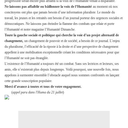
progressiste serait encore plus affaibli si la voix de l’Humanité venait à disparaître.
Ne laissons pas affaiblir ou bâillonner la voix de l’Humanité
au moment où nos
concitoyens ont plus que jamais besoin d’une information pluraliste. Le monde du
travail, les jeunes et les retraités ont besoin d’un journal porteur des urgences sociales et
démocratiques. Ne laissons pas éteindre la flamme des combats que relaie et porte
l’Humanité et notre magazine l’Humanité Dimanche.
Toute la gauche sociale et politique qui cherche la voie d’un projet alternatif de
changement,
un changement de pouvoir et de société, a besoin de ce journal. L’enjeu
du pluralisme, l’efficacité de la riposte à la droite et d’une perspective de changement
appellent à une mobilisation exceptionnelle créant les conditions nécessaires pour que
l’Humanité ne soit pas étranglée.
L’existence de l’Humanité a toujours été un combat. Sans ses lectrices et lecteurs, ses
amis, elle n’existerait plus depuis longtemps. Voilà pourquoi, une nouvelle fois, nous
appelons à surmonter ensemble l’obstacle auquel nous sommes confrontés en lançant
cette grande souscription populaire.
Merci d’avance à toutes et tous de votre engagement.
(
appel paru dans l'Huma du 21 juillet
)