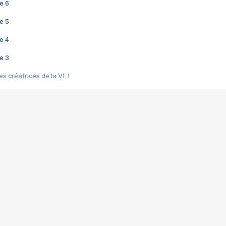
e 6
e 5
e 4
e 3
s créatrices de la VF !
e 2
e 1
e Mektoub My Love arrive enfin ! Rencontre avec Shaïn Boumedine et Sal
i : après Toni en famille
elle réalise le bouleversant Dites lui que je l'aime
ais ! Rencontre autour de Vie privée de Rebecca Zlotowski
 de Marguerite, Grave... Rencontre avec Ella Rumpf
 Les Rêveurs, un film intime sur la santé mentale