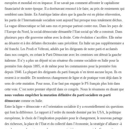
européen et mondial est en impasse. Il ne savait pas comment affronter le capitalisme
financiarisé de notre époque. Il a dorénavant renoncé à le faire, au prix de reniements qui
semblent sans limite. En Amérique latine alors que la gauche est en pleine réinvention,
les partis de l’Internationale socialiste sont aujourd’hui presque tous totalement déchus.
La vague démocratique se fait sans eux et presque partout contre eux. Dans les pays de
l’Europe du Nord, la social-démocratie démantèle l’Etat social qu’elle a construit. Dans
plusieurs pays elle gouverne même avec la droite. Cette évolution s’accélère. Elle mène
au désastre et à des défaites électorales sans précédent. En Italie un pas supplémentaire a
été franchi. Les Prodi et Veltroni, adulés par les dirigeants de notre parti et acclamés
dans nos congrès, en créant le Parti Démocrate avec les centristes ont détruit la gauche
italienne. Il n’y a plus un député ni un sénateur élu comme socialiste en Italie pour la
première fois depuis 1895, et de même pour les communistes pour la première fois
depuis 1946. La plupart des dirigeants du parti français n’en tirent aucune leçon. Ils en
restent à ce modèle. De nombreux changement de ligne et de pratique vont déjà dans le
sens de cette mutation. Pour nous, il ne faut pas engager le PS français plus loin dans
cette voie. C’est notre premier objectif dans ce congrès. Nous le résumons en disant que
nous voulons empêcher la mutation définitive du parti socialiste en parti
démocrate
comme en Italie.
Entre la ligne « démocrate » et l’orientation socialiste il y a essentiellement six questions
qui font la différence. Le rapport à l’ordre du monde dominé par les USA, la politique
européenne, le choix de l’implication populaire pour le changement, le nouveau partage
des richesses, la place de l’Etat et du collectif dans l’économie, la stratégie d’alliance -à