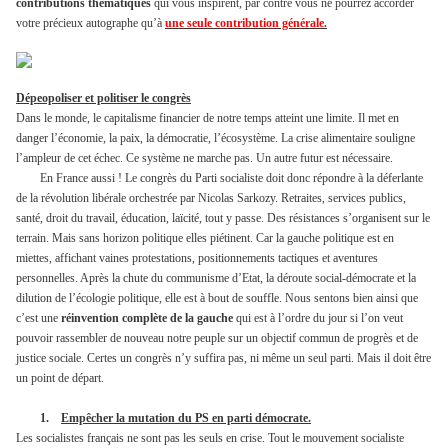
contributions thématiques
qui vous inspirent, par contre vous ne pourrez accorder
votre précieux autographe qu’à
une seule contribution générale.
Dépeopoliser et politiser le congrès
Dans le monde, le capitalisme financier de notre temps atteint une limite. Il met en
danger l’économie, la paix, la démocratie, l’écosystème. La crise alimentaire souligne
l’ampleur de cet échec. Ce système ne marche pas. Un autre futur est nécessaire.
En France aussi ! Le congrès du Parti socialiste doit donc répondre à la déferlante
de la révolution libérale orchestrée par Nicolas Sarkozy. Retraites, services publics,
santé, droit du travail, éducation, laïcité, tout y passe. Des résistances s’organisent sur le
terrain. Mais sans horizon politique elles piétinent. Car la gauche politique est en
miettes, affichant vaines protestations, positionnements tactiques et aventures
personnelles. Après la chute du communisme d’Etat, la déroute social-démocrate et la
dilution de l’écologie politique, elle est à bout de souffle. Nous sentons bien ainsi que
c’est une
réinvention complète de la gauche
qui est à l’ordre du jour si l’on veut
pouvoir rassembler de nouveau notre peuple sur un objectif commun de progrès et de
justice sociale. Certes un congrès n’y suffira pas, ni même un seul parti. Mais il doit être
un point de départ.
1.
Empêcher la mutation du PS en parti démocrate.
Les socialistes français ne sont pas les seuls en crise. Tout le mouvement socialiste