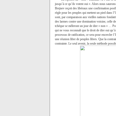
jusqu’à ce qu’ils votent oui ». Alors nous saurons
Brejnev reçoit des libéraux une confirmation posth
règle pour les peuples qui mettent un pied dans l’Un
sont, par comparaison aux vieilles nations fondatr
des larmes contre une domination voisine, celle 
tchèque se mêleront un jour de dire « non » … Pour
qui ne vous reconnaît que le droit de dire oui qu’
processus de ratification, ce sera pour encercler l
une réunion libre de peuples libres. Que la contrai
contrainte. Le seul avenir, la seule méthode possib