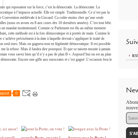
nts qui reposaient sur la force, c’est la démocratie. La démocratie. La
cratique à l’impasse actuelle. Elle est simple. Traditionnelle. Ce n’est pas la
une Convention médiévale à la Giscard. Ca coûte moins cher qu’une seule
lles (nous en avons eu 8 aux cours des 10 dernières années). C’est tout bête.
en un mandat institutionnel. Comme ce Parlement est élu au même moment
hain, cette méthode est à la fois démocratique et à portée de main. Comme le
s’achève précisément à la date à laquelle devrait s’appliquer le traité de
Sui
n seul euro. Mais on gagnera tout en légitimité démocratique. Il est possible
me la refuse. Mais il faudra dire pourquoi. Et que se taisent ensuite à jamais
 mais vous savez bien qu’il n’y a pas de plan B ». Aujourd’hui on est au plan
RS
e démocratie. Encore une gifle aux eurocrates et c’est gagné. L’occasion fera le
New
epost
0
Abonn
nouvea
Email
ci aussi!
pour la Poste, on vote !
bougez avec la Poste !