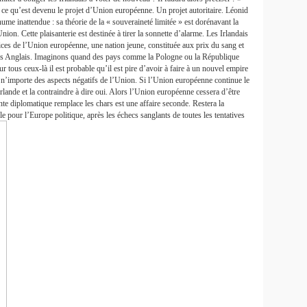
 ce qu’est devenu le projet d’Union européenne. Un projet autoritaire. Léonid
ume inattendue : sa théorie de la « souveraineté limitée » est dorénavant la
ion. Cette plaisanterie est destinée à tirer la sonnette d’alarme. Les Irlandais
ices de l’Union européenne, une nation jeune, constituée aux prix du sang et
des Anglais. Imaginons quand des pays comme la Pologne ou la République
 tous ceux-là il est probable qu’il est pire d’avoir à faire à un nouvel empire
à n’importe des aspects négatifs de l’Union. Si l’Union européenne continue le
’Irlande et la contraindre à dire oui. Alors l’Union européenne cessera d’être
nte diplomatique remplace les chars est une affaire seconde. Restera la
le pour l’Europe politique, après les échecs sanglants de toutes les tentatives