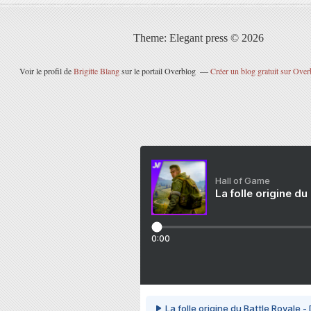
Theme: Elegant press © 2026
Voir le profil de
Brigitte Blang
sur le portail Overblog
Créer un blog gratuit sur Over
Hall of Game
La folle origine du
0:00
La folle origine du Battle Royale -