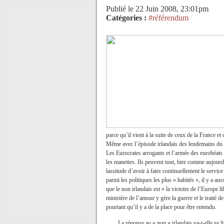
Publié le 22 Juin 2008, 23:01pm
Catégories :
#référendum
parce qu’il vient à la suite de ceux de la France 
Même avec l’épisode irlandais des lendemains du 
Les Eurocrates arrogants et l’armée des eurobéats f
les manettes. Ils peuvent tout, hier comme aujourd
lassitude d’avoir à faire continuellement le servi
parmi les politiques les plus « habités », il y a 
que le non irlandais est « la victoire de l’Europe
ministère de l’amour y gère la guerre et le traité 
pourtant qu’il y a de la place pour être entendu.
La réponse au « non » irlandais va-t-elle se li