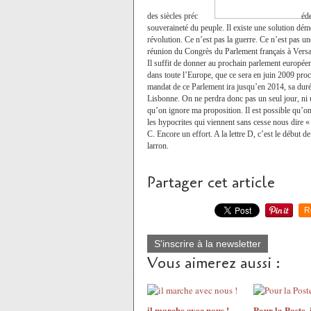
des siècles préc
éde
souveraineté du peuple. Il existe une solution démo
révolution. Ce n’est pas la guerre. Ce n’est pas 
réunion du Congrès du Parlement français à Versai
Il suffit de donner au prochain parlement europé
dans toute l’Europe, que ce sera en juin 2009 proc
mandat de ce Parlement ira jusqu’en 2014, sa durée 
Lisbonne. On ne perdra donc pas un seul jour, ni u
qu’on ignore ma proposition. Il est possible qu’on 
les hypocrites qui viennent sans cesse nous dire «
C. Encore un effort. A la lettre D, c’est le début d
larron.
Partager cet article
R
S'inscrire à la newsletter
Vous aimerez aussi :
il marche avec nous !
Pour la Poste, i