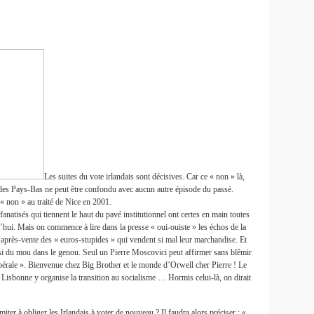
Les suites du vote irlandais sont décisives. Car ce « non » là,
et des Pays-Bas ne peut être confondu avec aucun autre épisode du passé.
« non » au traité de Nice en 2001.
anatisés qui tiennent le haut du pavé institutionnel ont certes en main toutes
’hui. Mais on commence à lire dans la presse « oui-ouiste » les échos de la
ce après-vente des « euros-stupides » qui vendent si mal leur marchandise. Et
aussi du mou dans le genou. Seul un Pierre Moscovici peut affirmer sans blêmir
 libérale ». Bienvenue chez Big Brother et le monde d’Orwell cher Pierre ! Le
de Lisbonne y organise la transition au socialisme … Hormis celui-là, on dirait
miter à obliger les Irlandais à voter de nouveau ? Il faudra alors préciser : «