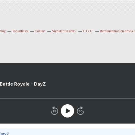
blog
Top articles
Contact
Signaler un abus
C.G.U.
Rémunération en droits d
 Battle Royale - DayZ
 DayZ