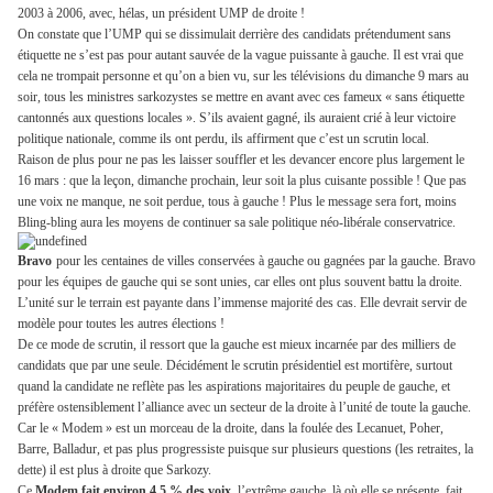
2003 à 2006, avec, hélas, un président UMP de droite !
On constate que l’UMP qui se dissimulait derrière des candidats prétendument sans
étiquette ne s’est pas pour autant sauvée de la vague puissante à gauche. Il est vrai que
cela ne trompait personne et qu’on a bien vu, sur les télévisions du dimanche 9 mars au
soir, tous les ministres sarkozystes se mettre en avant avec ces fameux « sans étiquette
cantonnés aux questions locales ». S’ils avaient gagné, ils auraient crié à leur victoire
politique nationale, comme ils ont perdu, ils affirment que c’est un scrutin local.
Raison de plus pour ne pas les laisser souffler et les devancer encore plus largement le
16 mars : que la leçon, dimanche prochain, leur soit la plus cuisante possible ! Que pas
une voix ne manque, ne soit perdue, tous à gauche ! Plus le message sera fort, moins
Bling-bling aura les moyens de continuer sa sale politique néo-libérale conservatrice.
Bravo
pour les centaines de villes conservées à gauche ou gagnées par la gauche. Bravo
pour les équipes de gauche qui se sont unies, car elles ont plus souvent battu la droite.
L’unité sur le terrain est payante dans l’immense majorité des cas. Elle devrait servir de
modèle pour toutes les autres élections !
De ce mode de scrutin, il ressort que la gauche est mieux incarnée par des milliers de
candidats que par une seule. Décidément le scrutin présidentiel est mortifère, surtout
quand la candidate ne reflète pas les aspirations majoritaires du peuple de gauche, et
préfère ostensiblement l’alliance avec un secteur de la droite à l’unité de toute la gauche.
Car le « Modem » est un morceau de la droite, dans la foulée des Lecanuet, Poher,
Barre, Balladur, et pas plus progressiste puisque sur plusieurs questions (les retraites, la
dette) il est plus à droite que Sarkozy.
Ce
Modem fait environ 4,5 % des voix
, l’extrême gauche, là où elle se présente, fait